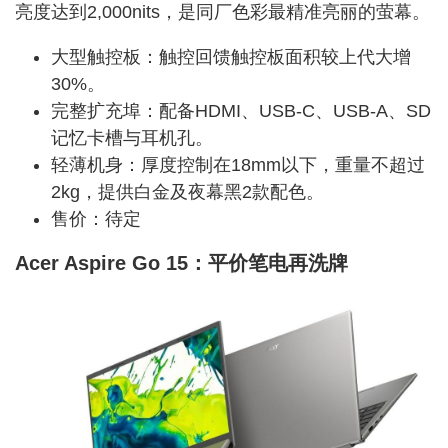
亮度达到2,000nits，是同厂色彩最精准亮丽的萤幕。
大型触控板：触控回馈触控板面积较上代大增
30%。
完整扩充埠：配备HDMI、USB-C、USB-A、SD
记忆卡槽与耳机孔。
轻薄机身：厚度控制在
18m
m以下，重量不超过
2kg，提供白金及夜幕黑2款配色。
售价：待定
Acer Aspire Go 15：平价笔电再洗牌