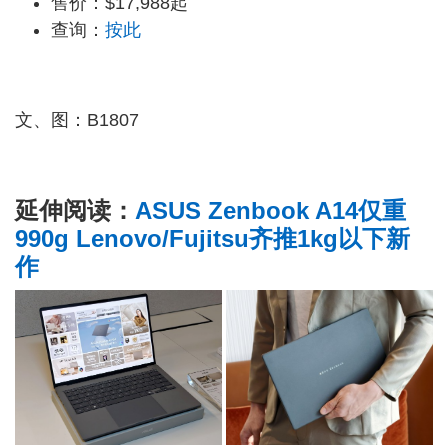
售价：$17,988起
查询：
按此
文、图：B1807
延伸阅读：
ASUS Zenbook A14仅重
990g Lenovo/Fujitsu齐推1kg以下新
作