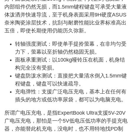
内部组件仍然无损，而
1.5m
m
键程键盘可承受大量液
体泼洒并快速导流，至于机身表面采用9H硬度ASUS
奈米陶瓷涂层技术，抗刮与耐磨性能比业界标准高出
五倍，即使长期使用仍能历久弥新。
转轴强度测试：即使单手提拎萤幕，在非均匀受
力下，萤幕以至折轴仍然稳固无损。
面板承重测试：以100kg哑铃压在机面，机身结
构完全没有受损。
键盘防泼水测试：直接把大量清水倒入
1.5m
m键
程键盘，键盘可以快速疏导。
充电弹性：支援广泛电压充电，基本上在任何有
插头的地方或低功率尿袋，都可以为电脑充电。
所谓广电压充电，是指ExpertBook Ultra支援5V-20V
广电压充电，那怕是一个5V低电压低功率的手提充电
器，亦能替此机充电，没电时，也不用特地找PD制