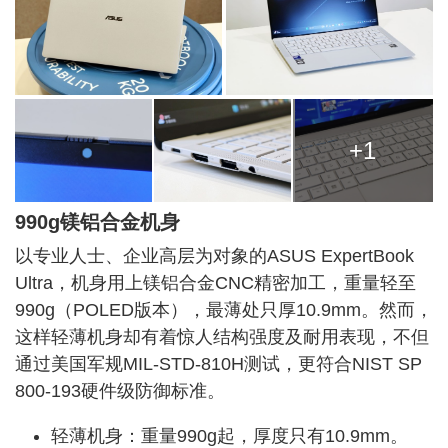
+1
990g
镁铝合金机身
以专业人士、企业高层为对象的ASUS ExpertBook
Ultra，机身用上镁铝合金CNC精密加工，重量轻至
990g
（POLED版本），最薄处只厚
10.9m
m。然而，
这样轻薄机身却有着惊人结构强度及耐用表现，不但
通过美国军规MIL-STD-810H测试，更符合NIST SP
800-193硬件级防御标准。
轻薄机身：重量
990g
起，厚度只有
10.9m
m。