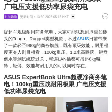
广电压支援低功率尿袋充电
更新时间：13:30 2026-05-15 HKT
时尚购物
提起军规级耐用商务笔电，大家可能联想到厚重如砖
头的Tough、Rugged类型机款，不过
ASUS
日前带来
了一款轻至
990g
的商务旗舰，既有顶级效能，耐用程
度更令人刮目相看，100kg重压、
1.2米
高跌落、键盘
倒水等测试统统过关，就连LAN插都可吊起8kg哑
铃，轻薄、效能与耐用真的可以同时存在。
ASUS ExpertBook Ultra超硬净商务笔
电！
100kg
重压战耐用极限 广电压支援
低功率尿袋充电