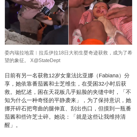
委内瑞拉地震︱拉瓜伊拉18日大初生婴奇迹获救，成为了希
望的象征。 X@StateDept
日前有另一名获救12岁女童法比亚娜（Fabiana）分
享，她依靠番茄酱和士芝维生，在受困32小时后获
救。她忆述，困在天花板几乎贴脸的夹缝中时，「不
知为什么一种奇怪的平静袭来」，为了保持意识，她
挪开碎石把弯曲的腿伸直、刮出伤口，但摸到一瓶番
茄酱和些许芝士碎。她说：「就是这些让我维持清
醒」。