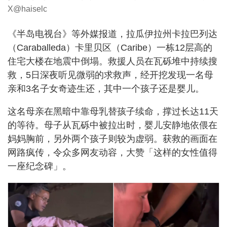
X@haiselc
《半岛电视台》等外媒报道，拉瓜伊拉州卡拉巴列达
（Caraballeda）卡里贝区（Caribe）一栋12层高的
住宅大楼在地震中倒塌。救援人员在瓦砾堆中持续搜
救，5日深夜听见微弱的求救声，经开挖发现一名母
亲和3名子女奇迹生还，其中一个孩子还是婴儿。
这名母亲在黑暗中靠母乳替孩子续命，撑过长达11天
的等待。母子从瓦砾中被拉出时，婴儿安静地依偎在
妈妈胸前，另外两个孩子则较为虚弱。获救的画面在
网路疯传，令众多网友动容，大赞「这样的女性值得
一座纪念碑」。