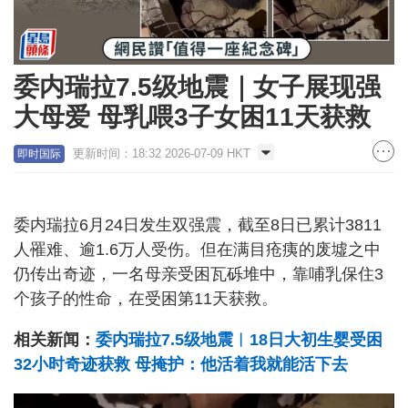
委内瑞拉7.5级地震｜女子展现强
大母爱 母乳喂3子女困11天获救
更新时间：18:32 2026-07-09 HKT
即时国际
委内瑞拉6月24日发生双强震，截至8日已累计3811
人罹难、逾1.6万人受伤。但在满目疮痍的废墟之中
仍传出奇迹，一名母亲受困瓦砾堆中，靠哺乳保住3
个孩子的性命，在受困第11天获救。
相关新闻：
委内瑞拉7.5级地震︱18日大初生婴受困
32小时奇迹获救 母掩护：他活着我就能活下去