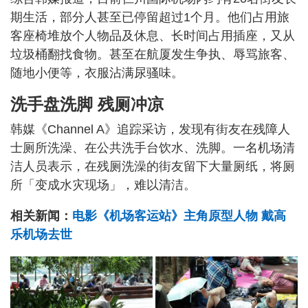
期生活，部分人甚至已停留超过1个月。他们占用旅
客座椅堆放个人物品及休息、长时间占用插座，又从
垃圾桶翻找食物。甚至在航厦发生争执、辱骂旅客、
随地小便等，衣服沾满尿骚味。
洗手盘洗脚 残厕冲凉
韩媒《Channel A》追踪采访，发现有街友在残障人
士厕所洗澡、在公共洗手台饮水、洗脚。一名机场清
洁人员表示，在残厕洗澡的街友留下大量厕纸，将厕
所「变成水灾现场」，难以清洁。
相关新闻：
电影《机场客运站》主角原型人物 戴高
乐机场去世