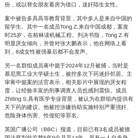
份，或以替女朋友看房为借口，迷奸陌生女性。
案中被告多具高等教育背景，其中多人是来自中国的
留学生。其中一名成员Tong Z.来自中国成都，案发
时25岁，在栢林读机械工程。判决书指，Tong Z.有
明显厌女倾向，并曾对张大鹏表示，他在网络上看
到，8成女性被强暴后都不会发声。
另一名群组成员蒋中懿于2024年12月被捕，当时是
慕尼黑工业大学硕士生，被控多次下药迷奸邻居。主
审蒋中懿案的法官表示，相关影片中展现的厌女程
度，让经验丰富的刑事调查人员也感到震惊。成员
Zhiting S.具有医学专业背景，被认为在群组内提供有
关下药的建议。他被控涉嫌协助实施特别严重强奸、
危险身体伤害、性侵犯等罪名。
英国广播公司（BBC）报道，目前已有3名成员被德
国法庭判处监禁5年9个月至14年。另有一人自杀身