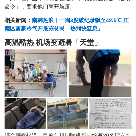
命令」，要求他们离开航厦。
相关新闻：
南韩热浪︱一周3度破纪录飙至42.5℃ 江
南区富豪冷气开最冻贫民「热到快窒息」
高温酷热 机场变避暑「天堂」
综合韩媒报道，目前仁川国际机场内约有20名街友长