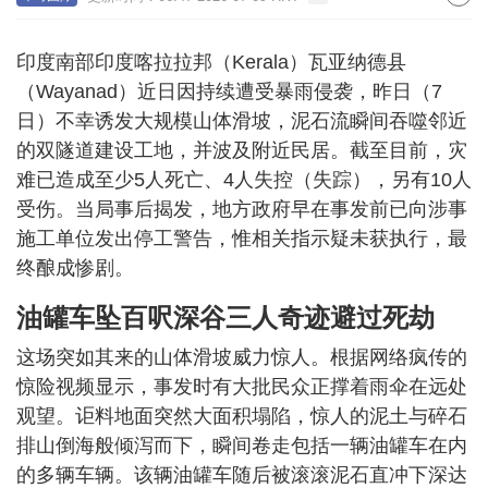
印度南部印度喀拉拉邦（Kerala）瓦亚纳德县
（Wayanad）近日因持续遭受暴雨侵袭，昨日（7
日）不幸诱发大规模山体滑坡，泥石流瞬间吞噬邻近
的双隧道建设工地，并波及附近民居。截至目前，灾
难已造成至少5人死亡、4人失控（失踪），另有10人
受伤。当局事后揭发，地方政府早在事发前已向涉事
施工单位发出停工警告，惟相关指示疑未获执行，最
终酿成惨剧。
油罐车坠百呎深谷三人奇迹避过死劫
这场突如其来的山体滑坡威力惊人。根据网络疯传的
惊险视频显示，事发时有大批民众正撑着雨伞在远处
观望。讵料地面突然大面积塌陷，惊人的泥土与碎石
排山倒海般倾泻而下，瞬间卷走包括一辆油罐车在内
的多辆车辆。该辆油罐车随后被滚滚泥石直冲下深达