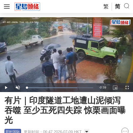
繁
简
Remaining
-
0:39
Loaded
:
Play
Unmute
Picture-
Full
75.95%
in-
Picture
Time
有片｜印度隧道工地遭山泥倾泻
吞噬 至少五死四失踪 惊栗画面曝
光
更新时间：06:47 2026-07-09 HKT
即时国际