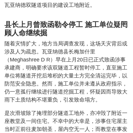
瓦亚纳德双隧道项目的建设工地附近。
县长上月曾致函勒令停工 施工单位疑罔
顾人命继续掘
随着灾情扩大，地方当局调查发现，这场天灾背后或
涉及人为疏忽。瓦亚纳德县长梅加什里
（Meghashree D R）早在上月20日已正式致函涉事
承建商，明确要求该双隧道工程暂时停工，直至施工
单位将隧道开挖后堆积的大量土方完全清运完毕，以
防范安全隐患。然而，施工单位并未遵从政府指示，
仍一意孤行继续进行隧道挖掘工程，怀疑因而导致大
雨下土质结构不堪重负，引发致命塌方。
是次滑坡除了掩埋部分隧道工地外，亦冲毁了附近一
座教堂及一间住宅。不幸中的大幸是，涉事住宅屋主
当时正前往麦加朝圣，屋内空无一人；而教堂在事发