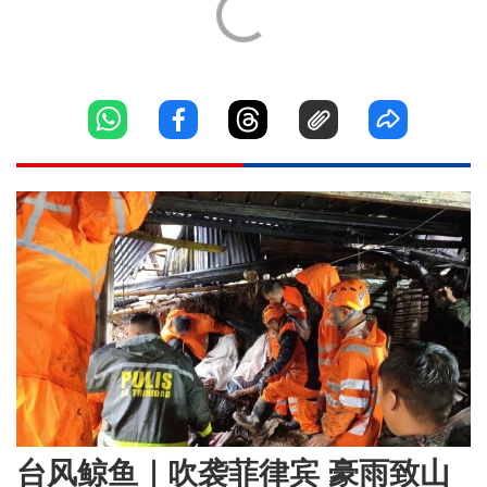
台风鲸鱼｜吹袭菲律宾 豪雨致山