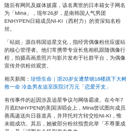
随后有网民及媒体披露，该名离世的日本籍女子网名
为「Mina」，现年26岁，是南韩国人气男团
ENHYPEN日籍成员NI-KI（西村力）的资深知名粉
丝。
「站姐」源自韩国追星文化，指经营偶像粉丝应援站
的核心管理者。他们常携带专业长焦相机跟随偶像行
程，拍摄高画质照片与影片发布于社群平台，为偶像
宣传并供粉丝观赏。
相关新闻：
珍惜生命｜浙20岁女遭禁锢18楼跳下大树
救一命 冷血男友追至医院讨万元「恋爱开支」
有传事件的起因涉及追星争议与网络霸凌。在今年7
月底ENHYPEN的美国演唱会上，Mina曾试图向成员
善禹递送向日葵道具，并拜托对方转交给NI-KI，惟
未能成功。其后，她被部分粉丝指责此举「不尊重成