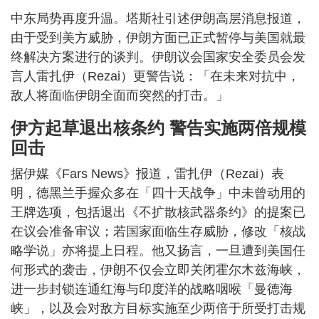
中东局势再度升温。塔斯社引述伊朗高层消息报道，
由于受到美方威胁，伊朗方面已正式暂停与美国就最
终解决方案进行的谈判。伊朗议会国家安全委员会发
言人雷扎伊（Rezai）更警告说：「在未来对抗中，
敌人将面临伊朗全面而突然的打击。」
伊方起草退出核条约 警告实施两倍规模
回击
据伊媒《Fars News》报道，雷扎伊（Rezai）表
明，德黑兰手握众多在「四十天战争」中未曾动用的
王牌选项，包括退出《不扩散核武器条约》的提案已
在议会准备审议；若国家面临生存威胁，修改「核战
略学说」亦将提上日程。他又扬言，一旦遭到美国任
何形式的袭击，伊朗不仅会立即关闭霍尔木兹海峡，
进一步封锁连通红海与印度洋的战略咽喉「曼德海
峡」，以及会对敌方目标实施至少两倍于所受打击规