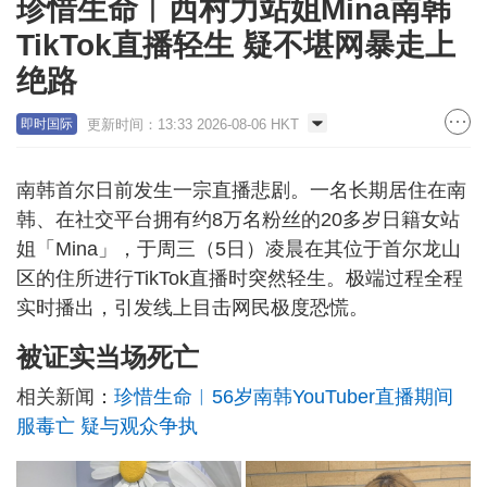
珍惜生命︱西村力站姐Mina南韩
TikTok直播轻生 疑不堪网暴走上
绝路
更新时间：13:33 2026-08-06 HKT
即时国际
南韩首尔日前发生一宗直播悲剧。一名长期居住在南
韩、在社交平台拥有约8万名粉丝的20多岁日籍女站
姐「Mina」，于周三（5日）凌晨在其位于首尔龙山
区的住所进行TikTok直播时突然轻生。极端过程全程
实时播出，引发线上目击网民极度恐慌。
被证实当场死亡
相关新闻：
珍惜生命︱56岁南韩YouTuber直播期间
服毒亡 疑与观众争执