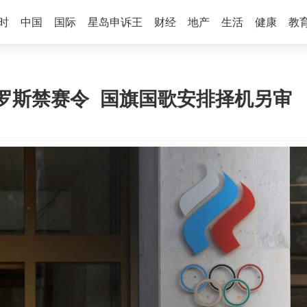
时
中国
国际
星岛申诉王
财经
地产
生活
健康
教
罗斯禁赛令 国旗国歌安排择机另审