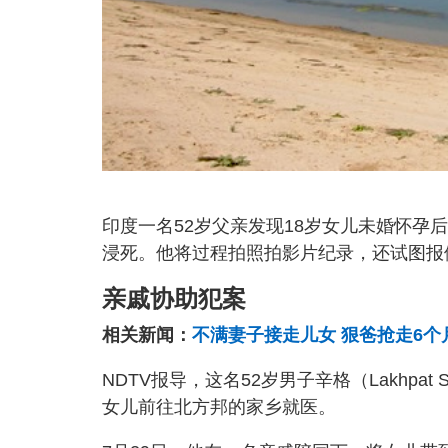
印度一名52岁父亲发现18岁女儿未婚怀
浸死。他将过程拍照拍影片纪录，还试图报
亲戚协助犯案
相关新闻：
不满妻子接走儿女 狠爸抢走6
NDTV报导，这名52岁男子辛格（Lakhp
女儿前往北方邦的家乡就医。