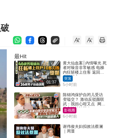
识破
最Hit
黄大仙血案│内情曝光 死
者对噪音非常敏感 电梯
内狂斩楼上住客 返回住
所堕楼亡
突发
01:37
5小时前
陈锦鸿保护自闭儿受访
变嗌交？ 激动反驳颜联
武：我担心咁又点 网民
批主持咄咄逼人
影视圈
6小时前
谢伟俊夫妇拟效法蔡澜
｜周显