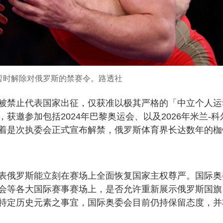
暂时解除对俄罗斯的禁赛令。路透社
被禁止代表国家出征，仅获准以极其严格的「中立个人运
邀参加包括2024年巴黎奥运会、以及2026年米兰-科
着是次执委会正式宣布解禁，俄罗斯体育界长达数年的枷
表俄罗斯能立刻在赛场上全面恢复国家主权尊严。国际奥
会等各大国际赛事赛场上，是否允许重新展示俄罗斯国旗
特定历史元素之事宜，国际奥委会目前仍持保留态度，并