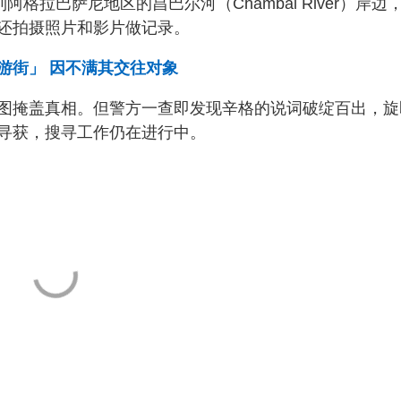
格拉巴萨尼地区的昌巴尔河（Chambal River）岸边
还拍摄照片和影片做记录。
游街」 因不满其交往对象
图掩盖真相。但警方一查即发现辛格的说词破绽百出，旋
寻获，搜寻工作仍在进行中。