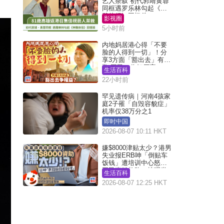
艺人茶叙 初代郭靖黄蓉
同框遇罗乐林勾起《神
雕侠侣》回忆杀
影视圈
5小时前
内地妈居港心得「不要
脸的人得到一切」！分
享3方面「豁出去」有著
数 网民：你好厉害
生活百科
22小时前
罕见遗传病｜河南4孩家
庭2子罹「自毁容貌症」
机率仅38万分之1
即时中国
2026-08-07 10:11 HKT
嫌$8000津贴太少？港男
失业报ERB呻「倒贴车
饭钱」遭培训中心怒轰
网民幽默教路：拣呢类
生活百科
课程唔会蚀...
2026-08-07 12:25 HKT