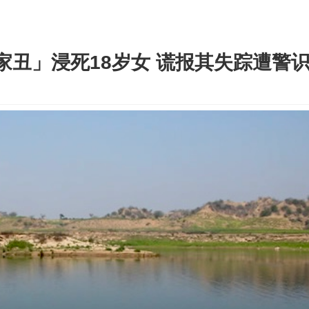
丑」浸死18岁女 谎报其失踪遭警