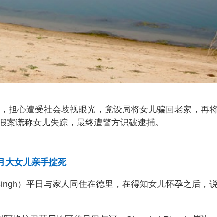
孕后，担心遭受社会歧视眼光，竟设局将女儿骗回老家，再
假案谎称女儿失踪，最终遭警方识破逮捕。
个月大女儿亲手掟死
at Singh）平日与家人同住在德里，在得知女儿怀孕之后，