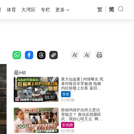
繁
简
育
体育
大湾区
专栏
更多
最Hit
黄大仙血案│内情曝光 死
者对噪音非常敏感 电梯
内狂斩楼上住客 返回住
所堕楼亡
突发
01:37
5小时前
陈锦鸿保护自闭儿受访
变嗌交？ 激动反驳颜联
武：我担心咁又点 网民
批主持咄咄逼人
影视圈
6小时前