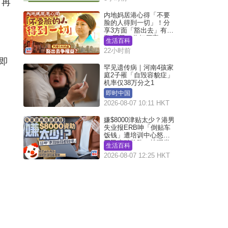
，再
内地妈居港心得「不要
脸的人得到一切」！分
享3方面「豁出去」有著
数 网民：你好厉害
生活百科
22小时前
即
罕见遗传病｜河南4孩家
庭2子罹「自毁容貌症」
机率仅38万分之1
即时中国
2026-08-07 10:11 HKT
嫌$8000津贴太少？港男
失业报ERB呻「倒贴车
饭钱」遭培训中心怒轰
网民幽默教路：拣呢类
生活百科
课程唔会蚀...
2026-08-07 12:25 HKT