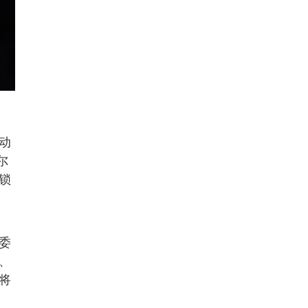
动
尔
锁
委
、
将