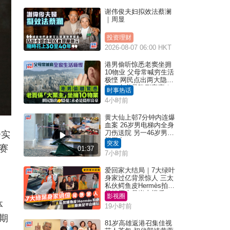
谢伟俊夫妇拟效法蔡澜
｜周显
投资理财
2026-08-07 06:00 HKT
港男偷听惊悉老窦坐拥
10物业 父母常喊穷生活
极悭 网民点出两大隐
忧：未必是隐形富豪｜
时事热话
Juicy叮
4小时前
黄大仙上邨7分钟内连爆
血案 26岁男电梯内全身
刀伤送院 另一46岁男倒
会实
毙平台
突发
赛
01:37
7小时前
爱回家大结局｜7大绿叶
身家过亿背景惊人 三太
私伙鳄鱼皮Hermès拍剧
苏姐原来是半山楼后
影视圈
体
19小时前
期
81岁高雄返港召集佳视