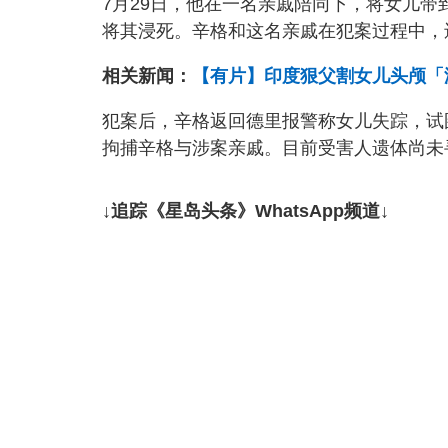
7月29日，他在一名亲戚陪同下，将女儿带到阿
将其浸死。辛格和这名亲戚在犯案过程中，
相关新闻：
【有片】印度狠父割女儿头颅「
犯案后，辛格返回德里报警称女儿失踪，试
拘捕辛格与涉案亲戚。目前受害人遗体尚未
↓追踪《星岛头条》WhatsApp频道↓