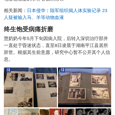
相关新闻：
日本侵华︱陆军组织揭人体实验记录 23
人疑被输入马、羊等动物血液
终生饱受病痛折磨
慧奶奶今年5月下旬因病入院，后转入深切治疗部并
一直处于昏迷状态，直至8日凌晨于湖南平江县居所
辞世。根据其生前意愿，研究中心暂不公开其个人信
息。