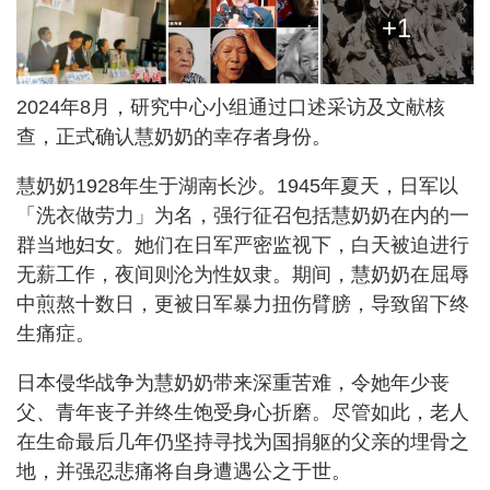
+1
2024年8月，研究中心小组通过口述采访及文献核
查，正式确认慧奶奶的幸存者身份。
慧奶奶1928年生于湖南长沙。1945年夏天，日军以
「洗衣做劳力」为名，强行征召包括慧奶奶在内的一
群当地妇女。她们在日军严密监视下，白天被迫进行
无薪工作，夜间则沦为性奴隶。期间，慧奶奶在屈辱
中煎熬十数日，更被日军暴力扭伤臂膀，导致留下终
生痛症。
日本侵华战争为慧奶奶带来深重苦难，令她年少丧
父、青年丧子并终生饱受身心折磨。尽管如此，老人
在生命最后几年仍坚持寻找为国捐躯的父亲的埋骨之
地，并强忍悲痛将自身遭遇公之于世。