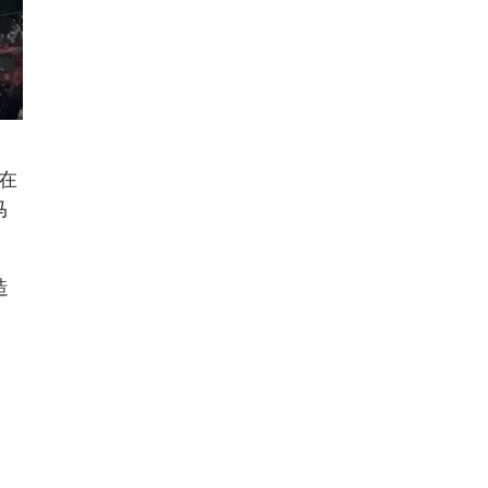
在
马
造