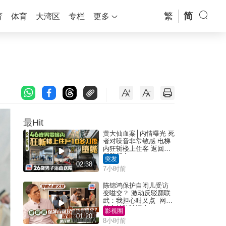
繁
简
育
体育
大湾区
专栏
更多
最Hit
黄大仙血案│内情曝光 死
者对噪音非常敏感 电梯
内狂斩楼上住客 返回住
所堕楼亡
突发
02:38
7小时前
陈锦鸿保护自闭儿受访
变嗌交？ 激动反驳颜联
武：我担心咁又点 网民
批主持咄咄逼人
影视圈
01:20
8小时前