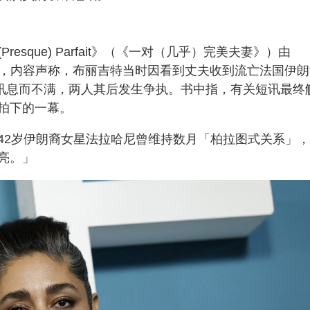
Presque) Parfait》（《一对（几乎）完美夫妻》）由
Tardif撰写，内容声称，布丽吉特当时因看到丈夫收到流亡法国伊
ni）传来的讯息而不满，两人其后发生争执。书中指，有关短讯最终
拍下的一幕。
42岁伊朗裔女星法拉哈尼曾维持数月「柏拉图式关系」
亮。」