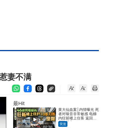
」惹妻不满
最Hit
黄大仙血案│内情曝光 死
者对噪音非常敏感 电梯
内狂斩楼上住客 返回住
所堕楼亡
突发
02:38