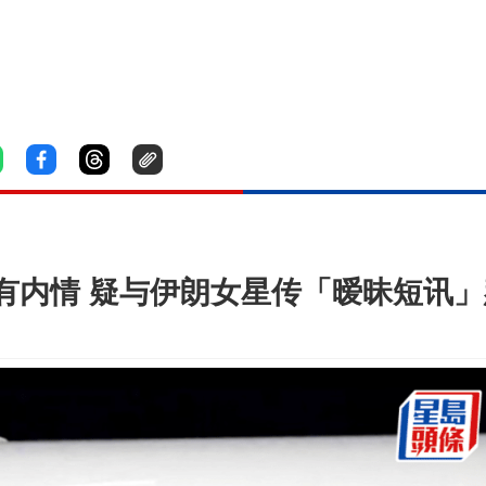
有内情 疑与伊朗女星传「暧昧短讯