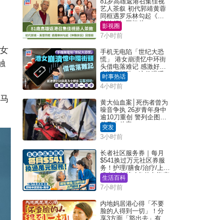
81岁高雄返港召集佳视
艺人茶叙 初代郭靖黄蓉
同框遇罗乐林勾起《神
雕侠侣》回忆杀
影视圈
7小时前
朗女
手机无电陷「世纪大恐
慌」 港女崩溃忆中环街
触
头借电落难记 感激好心
人温馨相助：这份温暖
时事热话
记一辈子｜Juicy叮
4小时前
，马
黄大仙血案│死伤者曾为
噪音争执 26岁青年身中
逾10刀重创 警列企图谋
杀及自杀案
突发
3小时前
长者社区服务券｜每月
$541换过万元社区券服
务！护理/膳食/治疗/上门
或中心任拣 1条件免资产
生活百科
审查（附申请资格及教
7小时前
学）
内地妈居港心得「不要
脸的人得到一切」！分
享3方面「豁出去」有著