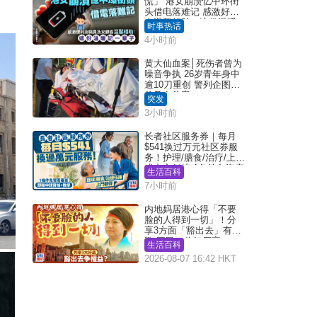
慌」 港女崩溃忆中环街
头借电落难记 感激好心
人温馨相助：这份温暖
时事热话
记一辈子｜Juicy叮
4小时前
黄大仙血案│死伤者曾为
噪音争执 26岁青年身中
逾10刀重创 警列企图谋
杀及自杀案
突发
3小时前
长者社区服务券｜每月
$541换过万元社区券服
务！护理/膳食/治疗/上门
或中心任拣 1条件免资产
生活百科
审查（附申请资格及教
7小时前
学）
内地妈居港心得「不要
脸的人得到一切」！分
享3方面「豁出去」有著
数 网民：你好厉害
生活百科
2026-08-07 16:42 HKT