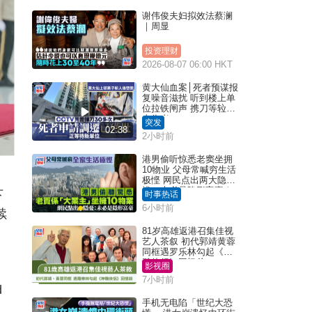
谢伟俊夫妇拟效法蔡澜
｜周显
投资理财
2026-08-07 06:00 HKT
黄大仙血案│死者预谋报
复噪音滋扰 听到楼上单
位拉铁闸声 携刀等䢂伏
击伤者
突发
02:38
2小时前
港男偷听惊悉老窦坐拥
10物业 父母常喊穷生活
极悭 网民点出两大隐
忧：未必是隐形富豪｜
下
时事热话
Juicy叮
6小时前
续
81岁高雄返港召集佳视
艺人茶叙 初代郭靖黄蓉
同框遇罗乐林勾起《神
雕侠侣》回忆杀
影视圈
7小时前
d
手机无电陷「世纪大恐