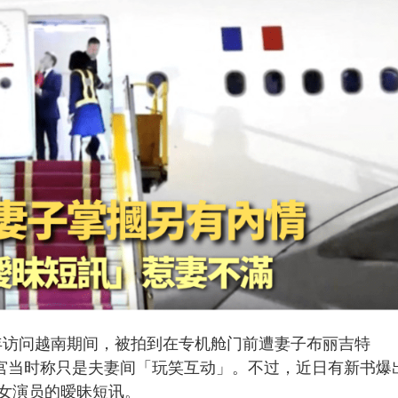
n）去年访问越南期间，被拍到在专机舱门前遭妻子布丽吉特
幕，爱丽舍宫当时称只是夫妻间「玩笑互动」。不过，近日有新书爆
女演员的暧昧短讯。