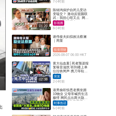
7小时前
陈锦鸿保护自闭儿受访
变嗌交？ 激动反驳颜联
武：我担心咁又点 网民
批主持咄咄逼人
影视圈
01:20
8小时前
谢伟俊夫妇拟效法蔡澜
｜周显
投资理财
2026-08-07 06:00 HKT
黄大仙血案│死者预谋报
复噪音滋扰 听到楼上单
位拉铁闸声 携刀等䢂伏
击伤者
突发
02:38
2小时前
港男偷听惊悉老窦坐拥
10物业 父母常喊穷生活
极悭 网民点出两大隐
忧：未必是隐形富豪｜
时事热话
Juicy叮
出
6小时前