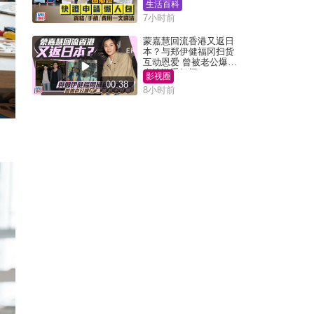
一文睇清
生活百科
7小时前
蒙嘉慧回流香港又返日
本？与郑伊健福冈扫货
互动恩爱 曾被老公爆在
当地游手好闲
影视圈
00:38
8小时前