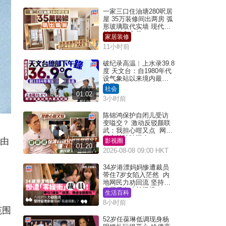
一家三口住油塘280呎居
屋 35万装修间出两房 弧
形玻璃取代实墙 现代神
枱柜融入玄关
家居装修
11小时前
破纪录高温︱上水录39.8
度 天文台：自1980年代
设气象站以来境内最高
纪录
社会
01:02
3小时前
陈锦鸿保护自闭儿受访
变嗌交？ 激动反驳颜联
武：我担心咁又点 网民
批主持咄咄逼人
，由
影视圈
01:20
2026-08-08 09:00 HKT
34岁港漂妈妈惨遭裁员
带住7岁女陷入茫然 内
地网民力劝回流 坚持留
港背后有「长远规
生活百科
划」？
8小时前
范围
52岁任葆琳低调现身杨