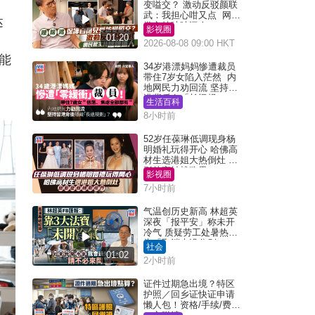
变嗌交？ 激动反驳颜联
武：我担心咁又点 网民
达
批主持咄咄逼人
影视圈
01:20
2026-08-08 09:00 HKT
能
34岁港漂妈妈惨遭裁员
带住7岁女陷入茫然 内
地网民力劝回流 坚持留
港背后有「长远规
生活百科
划」？
8小时前
52岁任葆琳低调现身杨
明婚礼玩得开心 哈佛高
材生选港姐大热倒灶 息
影从商转战政界
影视圈
7小时前
气温创历史新高 林超英
深夜「报平安」称未开
冷气 质疑劳工处暑热警
告「取消也没分别」
社会
01:02
2小时前
证件过期急出境？特区
护照／回乡证快证申请
懒人包！资格/手续/费用