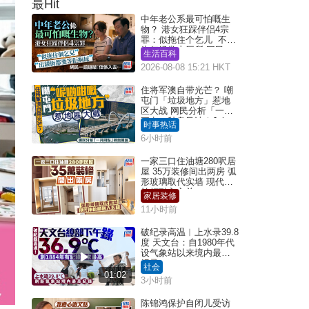
最Hit
中年老公系最可怕嘅生
物？ 港女狂踩伴侣4宗
罪：似拖住个乞儿 不解
为何经常去厕所 网民一
生活百科
语道破
2026-08-08 15:21 HKT
住将军澳自带光芒？ 嘲
屯门「垃圾地方」惹地
区大战 网民分析「一共
同点」秒息风波｜Juicy
时事热话
叮
6小时前
一家三口住油塘280呎居
屋 35万装修间出两房 弧
形玻璃取代实墙 现代神
枱柜融入玄关
家居装修
11小时前
破纪录高温︱上水录39.8
度 天文台：自1980年代
设气象站以来境内最高
纪录
社会
01:02
3小时前
陈锦鸿保护自闭儿受访