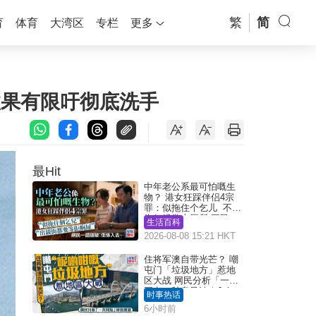
繁
简
育
体育
大湾区
专栏
更多
效果有限吁彻底洗手
最Hit
中年老公系最可怕嘅生
物？ 港女狂踩伴侣4宗
罪：似拖住个乞儿 不解
为何经常去厕所 网民一
生活百科
语道破
2026-08-08 15:21 HKT
住将军澳自带光芒？ 嘲
屯门「垃圾地方」惹地
区大战 网民分析「一共
同点」秒息风波｜Juicy
时事热话
叮
6小时前