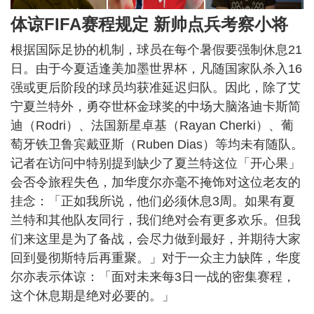
体谅FIFA赛程规定 新帅点兵考察小将
根据国际足协的机制，球员在每个暑假要强制休息21
日。由于今夏适逢美加墨世界杯，凡随国家队杀入16
强或更后阶段的球员均获准延迟归队。因此，除了艾
宁夏兰特外，勇夺世杯金球奖的中场大脑洛迪卡斯简
迪（Rodri）、法国新星卓基（Rayan Cherki）、葡
萄牙铁卫鲁宾戴亚斯（Ruben Dias）等均未有随队。
记者在访问中特别提到缺少了夏兰特这位「开心果」
会否令旅程失色，加华度尔亦毫不掩饰对这位老友的
挂念：「正如我所说，他们必须休息3周。如果有夏
兰特和其他队友同行，我们绝对会有更多欢乐。但我
们来这里是为了备战，会尽力做到最好，并期待大家
回到曼彻斯特后再重聚。」对于一众主力缺阵，华度
尔亦表示体谅：「面对未来每3日一战的密集赛程，
这个休息期是绝对必要的。」