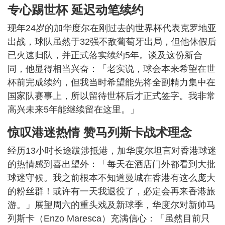
专心踢世杯 延迟动笔续约
现年24岁的加华度尔在刚过去的世界杯代表克罗地亚
出战，球队虽然于32强不敌葡萄牙出局，但他休假后
已火速归队，并正式落实续约5年。谈及这份新合
同，他显得相当兴奋：「老实说，球会本来希望在世
杯前完成续约，但我当时希望能先将全副精力集中在
国家队赛事上，所以留待世杯后才正式签字。我非常
高兴未来5年能继续留在这里。」
惊叹港迷热情 赞马列斯卡战术理念
经历13小时长途跋涉抵港，加华度尔坦言对香港球迷
的热情感到喜出望外：「每天在酒店门外都看到大批
球迷守候。我之前根本不知道曼城在香港有这么庞大
的粉丝群！或许有一天我退役了，必定会再来香港旅
游。」展望周六的重头戏及新球季，华度尔对新帅马
列斯卡（Enzo Maresca）充满信心：「虽然目前只