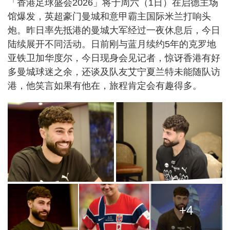
「香港足球盛会2026」将于周六（1日）在启德主场
馆爆发，英超豪门曼城和意甲霸主国际米兰打响头
炮。昨日率先抵港的曼城大军经过一夜休息后，今日
陆续展开不同活动。日前刚与蓝月续约5年的克罗地
亚铁卫加华度尔，今日现身会见记者，惊讶香港有好
多曼城球迷之余，还谈及队友艾宁夏兰特未能随队访
港，他笑言如果有他在，旅程肯定会有趣得多。
+4