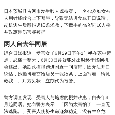
日本茨城县古河市发生骇人虐待案，一名42岁妇女被
人用针线缝合上下嘴唇，导致无法进食或开口说话，
趁机逃生后颤抖递纸条求救，下毒手的49岁同居人樱
井政惠涉伤害罪被捕。
两人自去年同居
综合日媒报道，受害女子6月29日下午1时半在家中遭
虐，忍痛一整天，6月30日趁疑犯外出时终于找到机
会逃出。她跌跌撞撞跑进附近一间店铺，因无法开口
说话，她颤抖着交给店员一张纸条，上面写着「请救
救我」。对方见状，立刻代为报警。
警方调查发现，受害人与施虐的樱井政惠，自去年4
月起同居。她向警方表示，「因为太害怕了，一直无
法逃跑。」受害人伤势生命迹象稳定，没有生命危