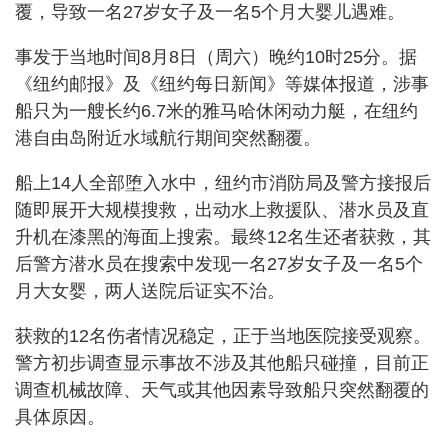
覆，导致一名27岁女子及一名5个月大婴儿遇难。
事发于当地时间8月8日（周六）晚约10时25分。据
《纽约邮报》及《纽约每日新闻》等媒体报道，涉事
船只为一艘长约6.7米的雅马哈休闲动力艇，在纽约
港自由岛附近水域航行期间突然翻覆。
船上14人全部堕入水中，纽约市消防局及警方接报后
随即展开大规模搜救，出动水上救援队、潜水员及直
升机在漆黑的海面上搜索。最终12名生还者获救，其
后警方潜水员在搜索中发现一名27岁女子及一名5个
月大女婴，两人送院后证实不治。
获救的12名伤者情况稳定，正于当地医院接受观察。
警方初步调查显示事故不涉及其他船只碰撞，目前正
调查机械故障、天气或其他因素导致船只突然翻覆的
具体原因。