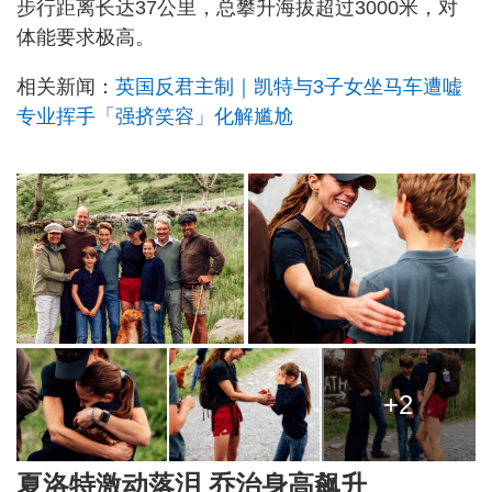
步行距离长达37公里，总攀升海拔超过3000米，对
体能要求极高。
相关新闻：
英国反君主制｜凯特与3子女坐马车遭嘘
专业挥手「强挤笑容」化解尴尬
+2
夏洛特激动落泪 乔治身高飙升