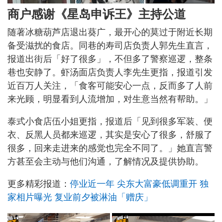
商户感谢《星岛申诉王》主持公道
随著冰糖葫芦店退出葵广，最开心的莫过于附近长期
备受滋扰的食店。同巷的寿司店负责人郭先生直言，
报道出街后「好了很多」，不但多了警察巡逻，整条
巷也安静了。虾汤面店负责人李先生更指，报道引发
近百万人关注，「食客可能安心一点，反而多了人前
来光顾，明显看到人流增加，对生意当然有帮助。」
泰式小食店伍小姐更指，报道后「见到很多军装、便
衣、反黑人员都来巡逻，其实是安心了很多，舒服了
很多，回来走进来的感觉也完全不同了。」她直言警
方甚至会主动与他们沟通，了解情况及提供协助。
更多精彩报道：
停业近一年 尖东大富豪低调重开 独
家相片曝光 复业前夕被淋油「赠庆」