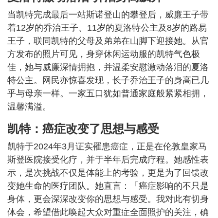
当凯特完成最后一站斯诺登山的攀登后，威廉王子带
着12岁的乔治王子、11岁的夏洛特公主及8岁的路易
王子，联同凯特的父母及弟弟在山脚下迎接她。从官
方发布的照片可见，身穿休闲运动服的凯特气色极
佳，她与威廉深情拥抱，并温柔安慰激动落泪的夏洛
特公主。网民亦惊喜发现，长子乔治王子的身高已几
乎与母亲一样。一家五口犹如普通家庭般紧紧相拥，
温馨满溢。
凯特：癌症改变了思想与感受
凯特于2024年3月证实罹患癌症，正是在伦敦皇家马
斯登医院接受化疗，并于半年后完成疗程。她感性表
示，是次挑战不仅是体能上的考验，更是为了回馈改
变她生命的医疗团队。她直言：「癌症影响的不只是
身体，更会深深改变你的思想与感受。我对此有切身
体会，希望借此唤起大众对重症全面照护的关注，确