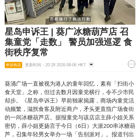
Loaded
:
Unmute
22.77%
星岛申诉王 | 葵广冰糖葫芦店 召
集童党「走数」 警员加强巡逻 食
街秩序复常
更新时间：20:28 2026-08-06 HKT
申诉热话
葵涌广场一直被视为港人的童年回忆，素有「扫街小
食天堂」之称，但过去数月因童党横行，令不少市民
却步。《星岛申诉王》早前独家揭露，商场内童党活
动频繁，滋扰食客及附近商户，矛头更直指广场食街
的一间冰糖葫芦店。据报童党与该店店主薛小姐关系
密切，薛小姐更扬言于今日（6日）大派200串冰糖葫
芦，召集年轻男女举办一场「告别派对」。报道刊出