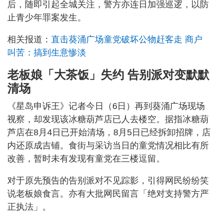
后，随即引起全城关注，警方亦连日加强巡逻，以防
止青少年罪案发生。
相关报道：
直击葵涌广场童党破坏公物赶客走 商户
叫苦：搞到生意惨淡
老板娘「大茶饭」失约 告别派对变默默
清场
《星岛申诉王》记者今日（6日）再到葵涌广场现场
视察，却发现该冰糖葫芦店已人去楼空。据指冰糖葫
芦店在8月4日已开始清场，8月5日已经拆卸招牌，店
内还原成吉铺。食街与采访当日的童党情况相比有所
改善，暂时未有发现有童党在三楼逗留。
对于原先预告的告别派对不见踪影，引得网民纷纷笑
说老板娘食言。亦有大批网民留言「绝对支持警方严
正执法」。