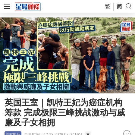
繁
简
英国王室｜凯特王妃为癌症机构
筹款 完成极限三峰挑战激动与威
廉及子女相拥
更新时间：12:12 2026-07-07 HKT
即时国际