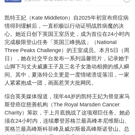
凯特王妃（Kate Middleton）自2025年初宣布癌症病
情得到缓解后，一直积极以行动证明战胜病魔的决
心。她近日创下英国王室历史，成为首位在24小时内
完成极限登山任务「英国三峰挑战」（National
Three Peaks Challenge）的王室成员。本月5日（周
日），她在社交平台发布一系列温馨照片，记录她于
山脚下与丈夫威廉王子及三名子女激动相拥的感人瞬
间。其中，夏洛特公主更是一度情绪溃堤落泪，一家
人紧紧抱成一团，画面惹哭大批网民。
综合英美媒体报道，现年44岁的凯特王妃为替皇家马
斯登癌症慈善机构（The Royal Marsden Cancer
Charity）筹款，于上月底挑战了这项艰巨任务。她必
须在24小时内，连续攀登苏格兰最高峰本尼维斯山、
英格兰最高峰斯科菲峰及威尔斯最高峰斯诺登山。总