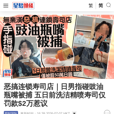
繁
简
恶搞连锁寿司店｜日男指碰豉油
瓶嘴被捕 五日前洗洁精喷寿司仅
罚款$2万惹议
更新时间：16:39 2026-07-07 HKT
即时国际