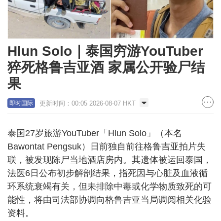
Hlun Solo｜泰国穷游YouTuber
猝死格鲁吉亚酒 家属公开验尸结
果
更新时间：00:05 2026-08-07 HKT
即时国际
泰国27岁旅游YouTuber「Hlun Solo」（本名
Bawontat Pengsuk）日前独自前往格鲁吉亚拍片失
联，被发现陈尸当地酒店房内。其遗体被运回泰国，
法医6日公布初步解剖结果，指死因与心脏及血液循
环系统衰竭有关，但未排除中毒或化学物质致死的可
能性，将由司法部协调向格鲁吉亚当局调阅相关化验
资料。