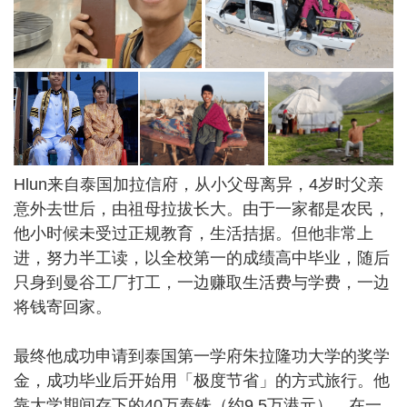
Hlun来自泰国加拉信府，从小父母离异，4岁时父亲
意外去世后，由祖母拉拔长大。由于一家都是农民，
他小时候未受过正规教育，生活拮据。但他非常上
进，努力半工读，以全校第一的成绩高中毕业，随后
只身到曼谷工厂打工，一边赚取生活费与学费，一边
将钱寄回家。
最终他成功申请到泰国第一学府朱拉隆功大学的奖学
金，成功毕业后开始用「极度节省」的方式旅行。他
靠大学期间存下的40万泰铢（约9.5万港元），在一