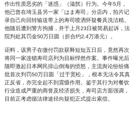
作出性质恶劣的「迷惑」（滋扰）行为。今年5月，
他已曾在埼玉县另一家「はま寿司」分店内，拍片记
录自己向回转输送带上的寿司喷洒怀疑餐具洗洁精。
他随后遭到警方拘捕，并于上月23日被简易起诉，法
院判处其罚金50万日圆（折合约2.4万港元）。
讵料，该男子在缴付罚款获释短短五日后，竟然再次
将同一家连锁寿司店列为目标悍然作案。事件曝光后
随即激起日本网民排山倒海的愤怒，主流舆论纷纷痛
批首次判罚50万日圆「过于宽松」，根本无法令其真
正反省，亦完全起不到震慑作用。鉴于其行为对餐饮
行业造成严重的商誉及经济损失，寿司店方面强调，
目前正考虑循法律途径向疑犯正式提出索偿。