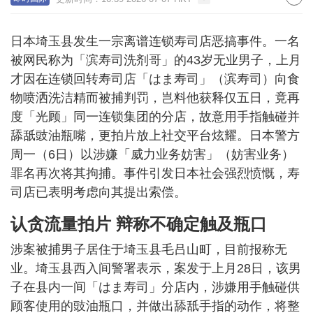
日本埼玉县发生一宗离谱连锁寿司店恶搞事件。一名
被网民称为「滨寿司洗剂哥」的43岁无业男子，上月
才因在连锁回转寿司店「はま寿司」（滨寿司）向食
物喷洒洗洁精而被捕判罚，岂料他获释仅五日，竟再
度「光顾」同一连锁集团的分店，故意用手指触碰并
舔舐豉油瓶嘴，更拍片放上社交平台炫耀。日本警方
周一（6日）以涉嫌「威力业务妨害」（妨害业务）
罪名再次将其拘捕。事件引发日本社会强烈愤慨，寿
司店已表明考虑向其提出索偿。
认贪流量拍片 辩称不确定触及瓶口
涉案被捕男子居住于埼玉县毛吕山町，目前报称无
业。埼玉县西入间警署表示，案发于上月28日，该男
子在县内一间「はま寿司」分店内，涉嫌用手触碰供
顾客使用的豉油瓶口，并做出舔舐手指的动作，将整