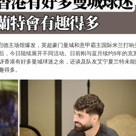
在启德主场馆爆发，英超豪门曼城和意甲霸主国际米兰打响
后，今日陆续展开不同活动。日前刚与蓝月续约5年的克
讶香港有好多曼城球迷之余，还谈及队友艾宁夏兰特未能
趣得多。