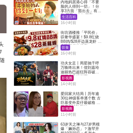
内地妈居港心得「不要
脸的人得到一切」！分
享3方面「豁出去」有著
数 网民：你好厉害
生活百科
16小时前
街坊酒楼推「平民价」
叹奢华盛宴！$9.8红烧
BB鸽/$28开边蒸龙虾 3
头
大晚餐超值优惠
饮食
罗
16小时前
随
功夫女足丨周星驰千呼
万唤终出来！偕刘嘉玲
迪丽热巴超狂阵容破天
荒现身香港谢票
影视圈
14小时前
爱回家大结局丨历年逾
30位神级客串逐个数 古
巨基变外卖仔最破格 欧
阳震华情陷群姐
影视圈
11小时前
63岁关之琳与27岁男模
爆「嫲孙恋」？激罕开