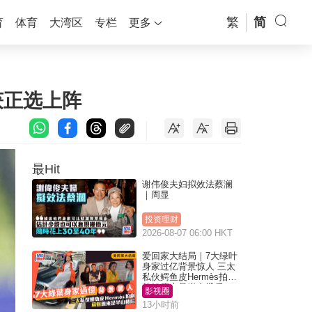
繁
简
育
体育
大湾区
专栏
更多
获正选上阵
最Hit
谢伟俊夫妇拟效法蔡澜
｜周显
投资理财
2026-08-07 06:00 HKT
爱回家大结局｜7大绿叶
身家过亿背景惊人 三太
私伙鳄鱼皮Hermès拍剧
苏姐原来是半山楼后
影视圈
13小时前