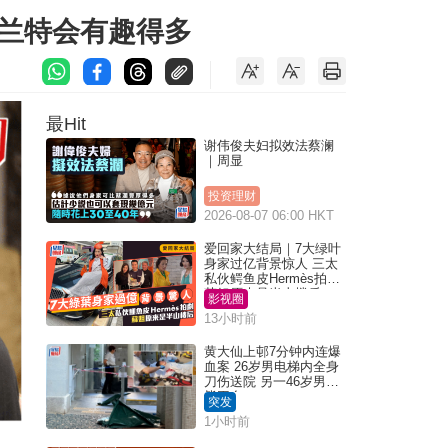
夏兰特会有趣得多
最Hit
谢伟俊夫妇拟效法蔡澜
｜周显
投资理财
2026-08-07 06:00 HKT
爱回家大结局｜7大绿叶
身家过亿背景惊人 三太
私伙鳄鱼皮Hermès拍剧
苏姐原来是半山楼后
影视圈
13小时前
黄大仙上邨7分钟内连爆
血案 26岁男电梯内全身
刀伤送院 另一46岁男倒
毙平台
突发
1小时前