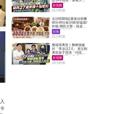
腔19字回应：多谢大家
挂念近况
影视圈
21小时前
尖沙咀$69起素食自助餐
90分钟任食沙律/炒饭面/
炸物 网民大赞：味道
好，环境阔落
饮食
21小时前
黎彼得离世丨黎树德被
封「李泳汉2.0」 老父刚
离世急于澄清「代找卡
数」传闻惹人反感
影视圈
18小时前
杀入
迪卡