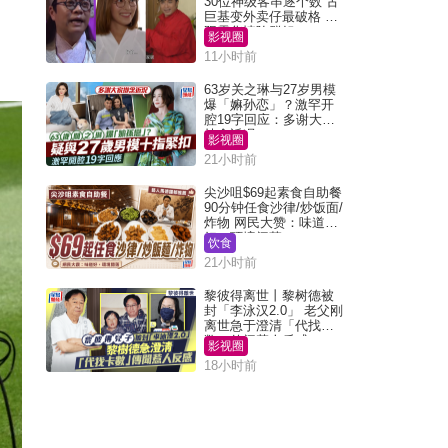
30位神级客串逐个数 古
巨基变外卖仔最破格 欧
阳震华情陷群姐
影视圈
11小时前
63岁关之琳与27岁男模
爆「嫲孙恋」？激罕开
腔19字回应：多谢大家
挂念近况
影视圈
21小时前
尖沙咀$69起素食自助餐
90分钟任食沙律/炒饭面/
炸物 网民大赞：味道
好，环境阔落
饮食
21小时前
黎彼得离世丨黎树德被
封「李泳汉2.0」 老父刚
离世急于澄清「代找卡
数」传闻惹人反感
影视圈
18小时前