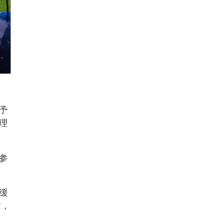
予
理
参
缓
时，