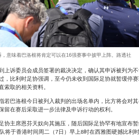
，意味着巴洛根将肯定可以在16强赛事中披甲上阵。路透社
到上诉委员会成员签署的裁决决定，确认其申诉被列为不
过，比利时足协强调，至今仍未收到国际足协就暂缓停赛
直索取的相关资料。
指若巴洛根今日被列入裁判的出场名单内，比方将会对其
保留在赛后采取进一步法律及申诉行动的权利。
足协主席恩芬天奴向其施压，随后国际足协罕有地宣布暂
国队将于香港时间周二（7日）早上8时在西雅图硬撼比利