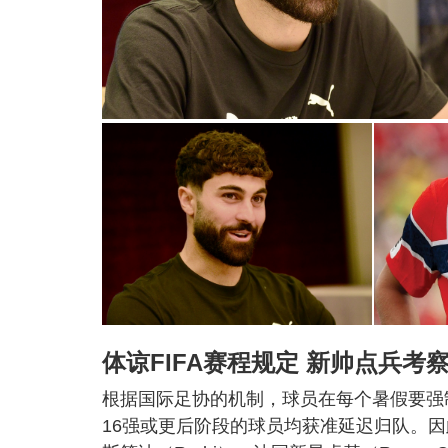
体谅FIFA赛程规定 新帅点兵考
根据国际足协的机制，球员在每个暑假要强
16强或更后阶段的球员均获准延迟归队。