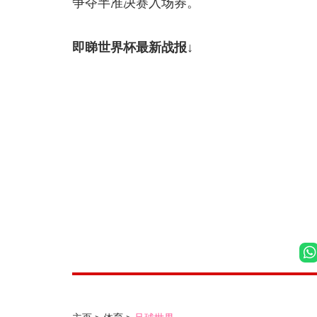
争夺半准决赛入场券。
即睇世界杯最新战报↓