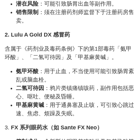
潜在风险
：可能引致肠胃出血等副作用。
销售限制
：须在注册药剂师监督下于注册药房售
卖。
2. Lulu A Gold DX 感冒药
含属于《药剂业及毒药条例》下的第1部毒药「氨甲
环酸」、「二氢可待因」及「甲基麻黄碱」。
氨甲环酸
：用于止血，不当使用可能引致肠胃紊
乱或脑血栓。
二氢可待因
：鸦片类镇痛镇咳药，副作用包括恶
心、呕吐、便秘及昏睡。
甲基麻黄碱
：用于通鼻塞及止咳，可引致心跳过
速、焦虑、烦躁及失眠。
3.
FX 系列眼药水（如 Sante FX Neo）