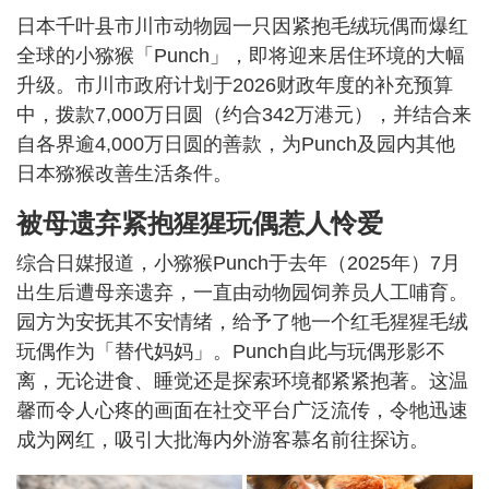
日本千叶县市川市动物园一只因紧抱毛绒玩偶而爆红
全球的小猕猴「Punch」，即将迎来居住环境的大幅
升级。市川市政府计划于2026财政年度的补充预算
中，拨款7,000万日圆（约合342万港元），并结合来
自各界逾4,000万日圆的善款，为Punch及园内其他
日本猕猴改善生活条件。
被母遗弃紧抱猩猩玩偶惹人怜爱
综合日媒报道，小猕猴Punch于去年（2025年）7月
出生后遭母亲遗弃，一直由动物园饲养员人工哺育。
园方为安抚其不安情绪，给予了牠一个红毛猩猩毛绒
玩偶作为「替代妈妈」。Punch自此与玩偶形影不
离，无论进食、睡觉还是探索环境都紧紧抱著。这温
馨而令人心疼的画面在社交平台广泛流传，令牠迅速
成为网红，吸引大批海内外游客慕名前往探访。