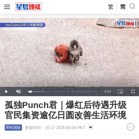
繁
简
Remaining
-
2:12
Loaded
:
Play
Unmute
Picture-
Full
23.40%
in-
Picture
Time
孤独Punch君｜爆红后待遇升级
官民集资逾亿日圆改善生活环境
更新时间：15:17 2026-06-04 HKT
即时国际