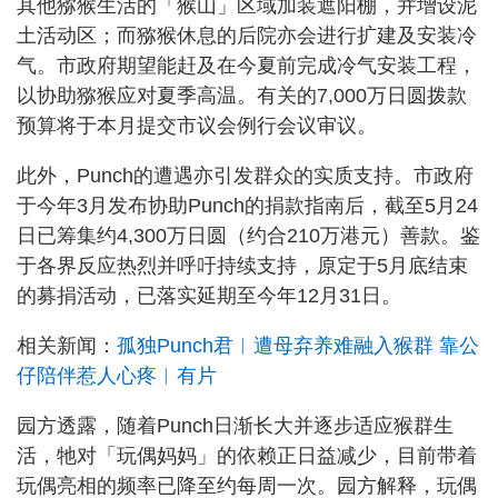
其他猕猴生活的「猴山」区域加装遮阳棚，并增设泥
土活动区；而猕猴休息的后院亦会进行扩建及安装冷
气。市政府期望能赶及在今夏前完成冷气安装工程，
以协助猕猴应对夏季高温。有关的7,000万日圆拨款
预算将于本月提交市议会例行会议审议。
此外，Punch的遭遇亦引发群众的实质支持。市政府
于今年3月发布协助Punch的捐款指南后，截至5月24
日已筹集约4,300万日圆（约合210万港元）善款。鉴
于各界反应热烈并呼吁持续支持，原定于5月底结束
的募捐活动，已落实延期至今年12月31日。
相关新闻：
孤独Punch君︱遭母弃养难融入猴群 靠公
仔陪伴惹人心疼︱有片
园方透露，随着Punch日渐长大并逐步适应猴群生
活，牠对「玩偶妈妈」的依赖正日益减少，目前带着
玩偶亮相的频率已降至约每周一次。园方解释，玩偶