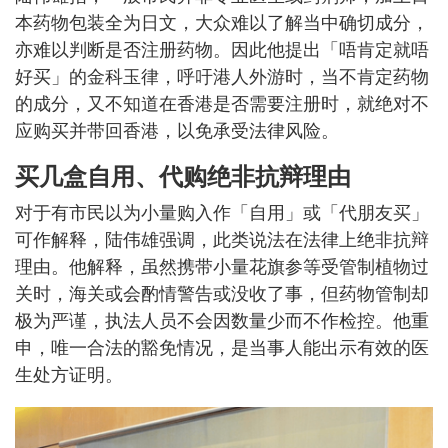
本药物包装全为日文，大众难以了解当中确切成分，
亦难以判断是否注册药物。因此他提出「唔肯定就唔
好买」的金科玉律，呼吁港人外游时，当不肯定药物
的成分，又不知道在香港是否需要注册时，就绝对不
应购买并带回香港，以免承受法律风险。
买几盒自用、代购绝非抗辩理由
对于有市民以为小量购入作「自用」或「代朋友买」
可作解释，陆伟雄强调，此类说法在法律上绝非抗辩
理由。他解释，虽然携带小量花旗参等受管制植物过
关时，海关或会酌情警告或没收了事，但药物管制却
极为严谨，执法人员不会因数量少而不作检控。他重
申，唯一合法的豁免情况，是当事人能出示有效的医
生处方证明。