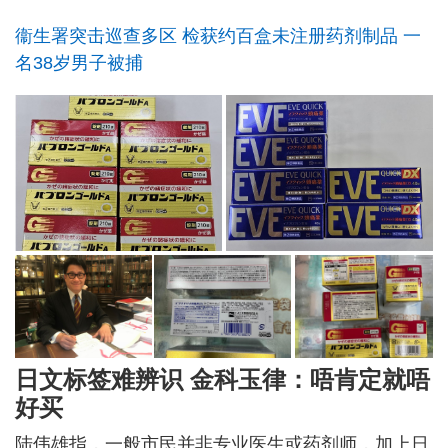
衞生署突击巡查多区 检获约百盒未注册药剂制品 一
名38岁男子被捕
日文标签难辨识 金科玉律：唔肯定就唔
好买
陆伟雄指，一般市民并非专业医生或药剂师，加上日