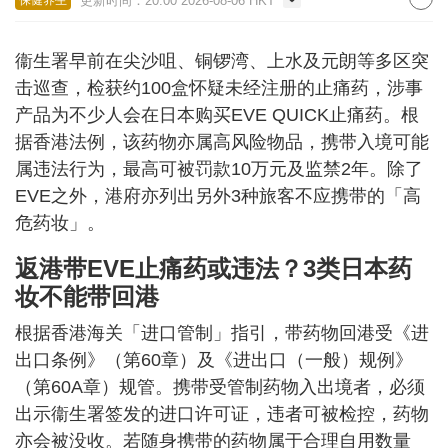
更新时间：20:00 2026-08-06 HKT
保健养生
衞生署早前在尖沙咀、铜锣湾、上水及元朗等多区突
击巡查，检获约100盒怀疑未经注册的止痛药，涉事
产品为不少人会在日本购买EVE QUICK止痛药。根
据香港法例，该药物亦属高风险物品，携带入境可能
属违法行为，最高可被罚款10万元及监禁2年。除了
EVE之外，港府亦列出另外3种旅客不应携带的「高
危药妆」。
返港带EVE止痛药或违法？3类日本药
妆不能带回港
根据香港海关「进口管制」指引，带药物回港受《进
出口条例》（第60章）及《进出口（一般）规例》
（第60A章）规管。携带受管制药物入出境者，必须
出示衞生署签发的进口许可证，违者可被检控，药物
亦会被没收。若随身携带的药物属于合理自用数量