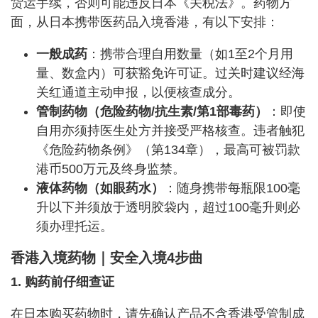
货运手续，否则可能违反日本《关税法》。药物方
面，从日本携带医药品入境香港，有以下安排：
一般成药
：携带合理自用数量（如1至2个月用
量、数盒内）可获豁免许可证。过关时建议经海
关红通道主动申报，以便核查成分。
管制药物（危险药物/抗生素/第1部毒药）
：即使
自用亦须持医生处方并接受严格核查。违者触犯
《危险药物条例》（第134章），最高可被罚款
港币500万元及终身监禁。
液体药物（如眼药水）
：随身携带每瓶限100毫
升以下并须放于透明胶袋内，超过100毫升则必
须办理托运。
香港入境药物｜安全入境4步曲
1. 购药前仔细查证
在日本购买药物时，请先确认产品不含香港受管制成