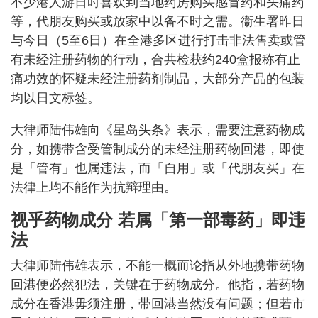
不少港人游日时喜欢到当地药房购买感冒药和头痛药
等，代朋友购买或放家中以备不时之需。​衞生署昨日
与今日（5至6日）在全港多区进行打击非法售卖或管
有未经注册药物的行动，合共检获约240盒报称有止
痛功效的怀疑未经注册药剂制品，大部分产品的包装
均以日文标签。
大律师陆伟雄向《星岛头条》表示，需要注意药物成
分，如携带含受管制成分的未经注册药物回港，即使
是「管有」也属违法，而「自用」或「代朋友买」在
法律上均不能作为抗辩理由。
视乎药物成分 若属「第一部毒药」即违
法
大律师陆伟雄表示，不能一概而论指从外地携带药物
回港便必然犯法，关键在于药物成分。他指，若药物
成分在香港毋须注册，带回港当然没有问题；但若市