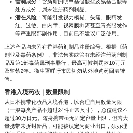
管制成分
：含新斯的明甲基硫酸盐及氨基己酸等
处方成分，属未注册药剂制品。
潜在风险
：可能引发视力模糊、头痛、眼睛发
红、过敏、白内障、视网膜剥离甚至青光眼发作
等严重眼部副作用，目前已不建议广泛使用。
上述产品均未附有香港药剂制品注册编号。根据《药
剂业及毒药条例》，非法售卖或管有未经注册药剂制
品及第1部毒药属刑事罪行，最高可被判罚款10万元
及监禁2年。衞生署呼吁市民切勿从外地购药回港转
售。
香港入境药妆｜数量限制
从日本携带化妆品入境香港，以合理自用数量为限
（一般每类产品不超过24件正常尺寸），总值建议不
超过30万日元。随身携带虽无固定容量上限，但若大
量携带未拆封新品，可能被认定为商业出口，须办理