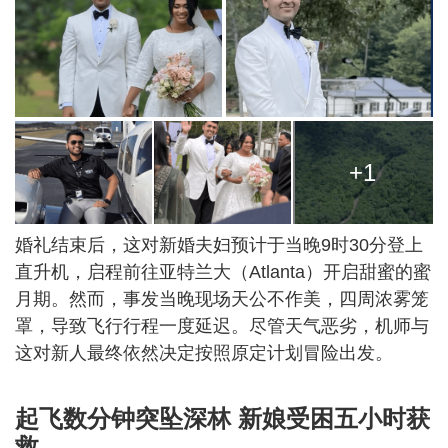
+1
婚礼结束后，这对新婚夫妇预计于当晚9时30分登上
直升机，启程前往亚特兰大（Atlanta）开启甜蜜的蜜
月期。然而，事发当晚现场天公不作美，四周浓雾笼
罩，导致飞行行程一度延迟。尽管天气恶劣，机师与
这对新人最终依然决定按照原定计划冒险出发。
起飞数分钟突坠深林 新娘受困五小时获
救