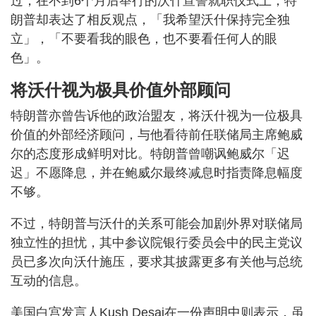
过，在不到6个月后举行的沃什宣誓就职仪式上，特
朗普却表达了相反观点，「我希望沃什保持完全独
立」，「不要看我的眼色，也不要看任何人的眼
色」。
将沃什视为极具价值外部顾问
特朗普亦曾告诉他的政治盟友，将沃什视为一位极具
价值的外部经济顾问，与他看待前任联储局主席鲍威
尔的态度形成鲜明对比。特朗普曾嘲讽鲍威尔「迟
迟」不愿降息，并在鲍威尔最终减息时指责降息幅度
不够。
不过，特朗普与沃什的关系可能会加剧外界对联储局
独立性的担忧，其中参议院银行委员会中的民主党议
员已多次向沃什施压，要求其披露更多有关他与总统
互动的信息。
美国白宫发言人Kush Desai在一份声明中则表示，虽