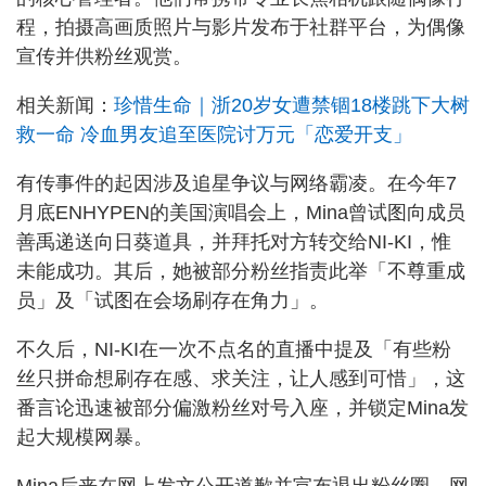
程，拍摄高画质照片与影片发布于社群平台，为偶像
宣传并供粉丝观赏。
相关新闻：
珍惜生命｜浙20岁女遭禁锢18楼跳下大树
救一命 冷血男友追至医院讨万元「恋爱开支」
有传事件的起因涉及追星争议与网络霸凌。在今年7
月底ENHYPEN的美国演唱会上，Mina曾试图向成员
善禹递送向日葵道具，并拜托对方转交给NI-KI，惟
未能成功。其后，她被部分粉丝指责此举「不尊重成
员」及「试图在会场刷存在角力」。
不久后，NI-KI在一次不点名的直播中提及「有些粉
丝只拼命想刷存在感、求关注，让人感到可惜」，这
番言论迅速被部分偏激粉丝对号入座，并锁定Mina发
起大规模网暴。
Mina后来在网上发文公开道歉并宣布退出粉丝圈，网