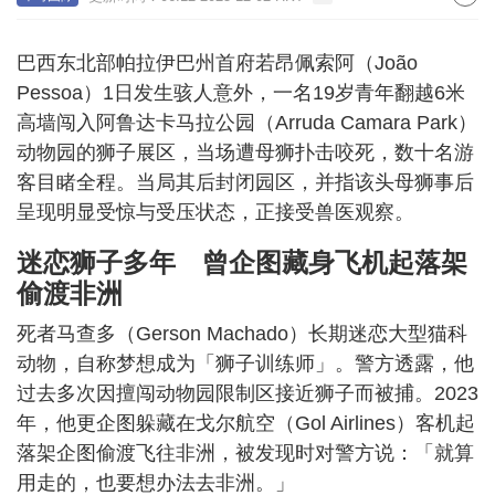
巴西东北部帕拉伊巴州首府若昂佩索阿（João
Pessoa）1日发生骇人意外，一名19岁青年翻越6米
高墙闯入阿鲁达卡马拉公园（Arruda Camara Park）
动物园的狮子展区，当场遭母狮扑击咬死，数十名游
客目睹全程。当局其后封闭园区，并指该头母狮事后
呈现明显受惊与受压状态，正接受兽医观察。
迷恋狮子多年 曾企图藏身飞机起落架
偷渡非洲
死者马查多（Gerson Machado）长期迷恋大型猫科
动物，自称梦想成为「狮子训练师」。警方透露，他
过去多次因擅闯动物园限制区接近狮子而被捕。2023
年，他更企图躲藏在戈尔航空（Gol Airlines）客机起
落架企图偷渡飞往非洲，被发现时对警方说：「就算
用走的，也要想办法去非洲。」