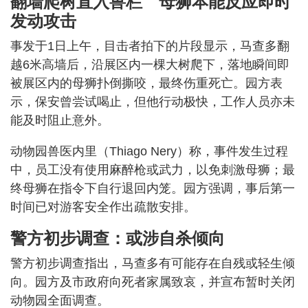
翻墙爬树直入兽栏 母狮本能反应即时
发动攻击
事发于1日上午，目击者拍下的片段显示，马查多翻
越6米高墙后，沿展区内一棵大树爬下，落地瞬间即
被展区内的母狮扑倒撕咬，最终伤重死亡。园方表
示，保安曾尝试喝止，但他行动极快，工作人员亦未
能及时阻止意外。
动物园兽医内里（Thiago Nery）称，事件发生过程
中，员工没有使用麻醉枪或武力，以免刺激母狮；最
终母狮在指令下自行退回内笼。园方强调，事后第一
时间已对游客安全作出疏散安排。
警方初步调查：或涉自杀倾向
警方初步调查指出，马查多有可能存在自残或轻生倾
向。园方及市政府向死者家属致哀，并宣布暂时关闭
动物园全面调查。