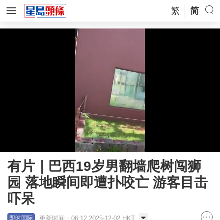
繁
简
Loaded
:
Unmute
77.88%
有片｜巴西19岁男翻墙爬树闯狮
园 落地瞬间即遭扑咬亡 游客目击
吓呆
更新时间：06:12 2025-12-02 HKT
即时国际