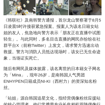
+4
《韩联社》及南韩警方通报，首尔龙山警察署于8月5
日凌晨5时许接获紧急报案。报案人为该名日籍女站
姐的友人，焦急地向警方表示「朋友正在直播中试图
轻生」。与此同时，多名目击直播的网民亦纷纷在社
群平台X（前称Twitter）上发文，请求警方迅速出动
救援。警方与消防人员抵达现场时，该女已无生命迹
象，当场证实死亡。
随后有网民及媒体披露，该名离世的日本籍女子网名
为「Mina」，现年26岁，是南韩国人气男团
ENHYPEN日籍成员NI-KI（西村力）的资深知名粉
丝。
「站姐」源自韩国追星文化，指经营偶像粉丝应援站
的核心管理者。他们常携带专业长焦相机跟随偶像行