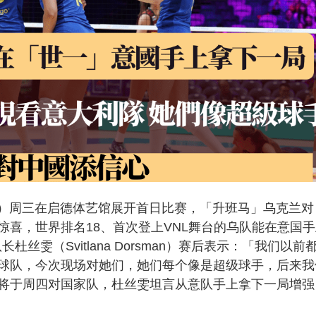
L）周三在启德体艺馆展开首日比赛，「升班马」乌克兰对
喜，世界排名18、首次登上VNL舞台的乌队能在意国手
丝雯（Svitlana Dorsman）赛后表示：「我们以前
球队，今次现场对她们，她们每个像是超级球手，后来我
将于周四对国家队，杜丝雯坦言从意队手上拿下一局增强