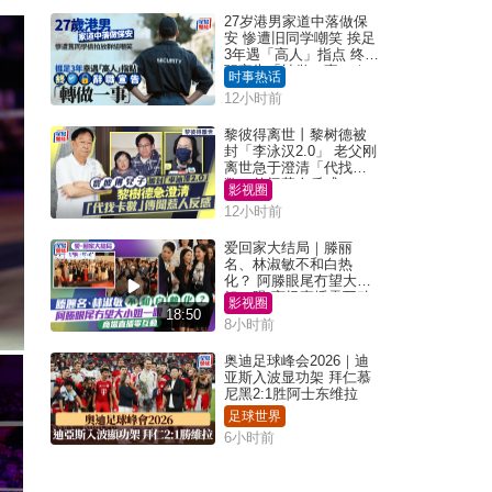
27岁港男家道中落做保
安 惨遭旧同学嘲笑 挨足
3年遇「高人」指点 终辞
职宣告「转做一事」｜
时事热话
Juicy叮
12小时前
黎彼得离世丨黎树德被
封「李泳汉2.0」 老父刚
离世急于澄清「代找卡
数」传闻惹人反感
影视圈
12小时前
爱回家大结局｜滕丽
名、林淑敏不和白热
化？ 阿滕眼尾冇望大小
姐一眼 商场直播零互动
影视圈
18:50
8小时前
奥迪足球峰会2026｜迪
亚斯入波显功架 拜仁慕
尼黑2:1胜阿士东维拉
足球世界
6小时前