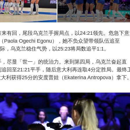
有来有回，尾段乌克兰手握局点，以24:21领先。危急下意
la Ogechi Egonu），她不负众望带领队伍追至
之际，乌克兰稳住气势，以25:23将局数追平1:1。
对手，尽显「世一」的统治力。来到第四局，乌克兰奋起直
利追回至21:21平手，随后意大利再连取4分定胜局。最终
得25分的安度普娃（Ekaterina Antropova）拿下