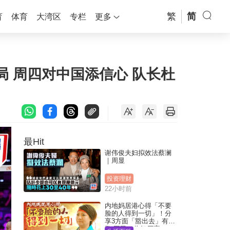
繁
简
育
体育
大湾区
专栏
更多
 周四对中国添信心 队长杜
最Hit
谢伟俊夫妇拟效法蔡澜
｜周显
投资理财
22小时前
内地妈居港心得「不要
脸的人得到一切」！分
享3方面「豁出去」有著
数 网民：你好厉害