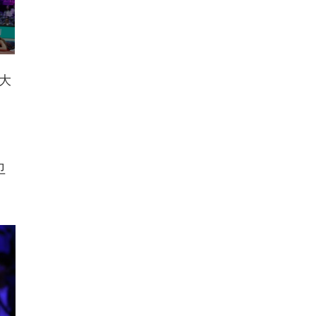
大
卫
。