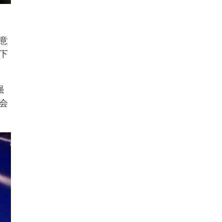
意
下
强
会