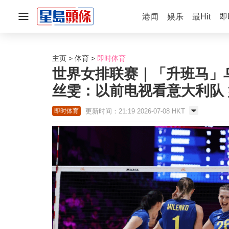
港闻
娱乐
最Hit
即
主页
体育
即时体育
世界女排联赛｜「升班马」
丝雯：以前电视看意大利队
更新时间：21:19 2026-07-08 HKT
即时体育