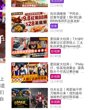
生活百科
11小时前
街坊酒楼推「平民价」
叹奢华盛宴！$9.8红烧
BB鸽/$28开边蒸龙虾 3
大晚餐超值优惠
饮食
11小时前
爱回家大结局｜7大绿叶
身家过亿背景惊人 三太
私伙鳄鱼皮Hermès拍剧
苏姐原来是半山楼后
影视圈
8小时前
爱回家大结局｜「Philip
仔」惊喜现身聚会 梁禹
勤大个仔高过樊亦敏 超
乖黐实林淑敏许家杰
影视圈
上
11小时前
都是
功夫女足丨周星驰千呼
们
万唤终出来！偕刘嘉玲
迪丽热巴超狂阵容破天
自
荒现身香港谢票
影视圈
9小时前