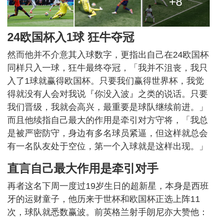
+8
24欧国杯入1球 狂牛夺冠
然而他并不介意其入球数字，更指出自己在24欧国杯
同样只入一球，狂牛最终夺冠，「我并不沮丧，我只
入了1球就赢得欧国杯。只要我们赢得世界杯，我觉
得就没有人会对我说『你没入波』之类的说话。只要
我们晋级，我就会高兴，最重要是球队继续前进。」
而且他续指自己最大的作用是牵引对方守将，「我总
是被严密防守，身边有多名球员紧逼，但这样就总会
有一名队友处于空位，第一个入球就是这样出现。」
直言自己最大作用是牵引对手
再者这名下周一度过19岁生日的超新星，本身是西班
牙的运财童子，他历来于世杯和欧国杯正选上阵11
次，球队就悉数赢波。前英格兰射手朗尼亦大赞他：