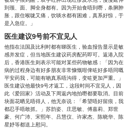
到颈、面、脚全身都有。因为开始食唔到嘢，条脷肿
胀，跟住喉咙又痛，饮啖水都有困难，真系好惊，于
是入急症。」
医生建议9号前不宜见人
他指在法国及比利时都有睇医生，验血报告显示是敏
感并发症，但当地医生建议药房配药即可。返港入院
后，香港医生则表示可能对某些药物敏感：「因为在
病的过程身边有好多朋友非常慷慨咁俾咗好多唔同嘅
平安药我，可能有啲真系唔沟得，变咗更加严重。」
医生建议他最快9号才返工，这段时间不宜见人，因
此《爱回家》活动及下周返内地拍嘢都要取消。目前
块面花晒见唔得人，他无奈说：「希望唔好留痕，我
都忍手唔敢抓。」苏韵姿、庄思敏、傅嘉莉、郑世
豪、何广沛、宋熙年、吕慧仪、许家杰、陈晓华、陈
星妤等都送上慰问。