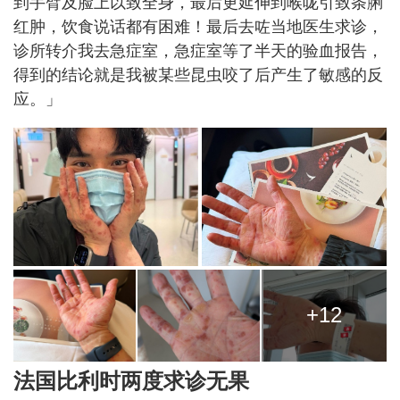
到手臂及脸上以致全身，最后更延伸到喉咙引致条脷
红肿，饮食说话都有困难！最后去咗当地医生求诊，
诊所转介我去急症室，急症室等了半天的验血报告，
得到的结论就是我被某些昆虫咬了后产生了敏感的反
应。」
+12
法国比利时两度求诊无果