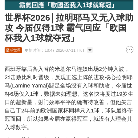
世界杯2026│拉明耶马又无入球助
攻 今届仅得1球 霸气回应「欧国
杯我入1球就夺冠」
更新时间：10:47 2026-07-11 HKT
足球世界
西班牙靠后备入替的米基尔马连奴出场2分钟入波，
2:l击败比利时晋级，反观正选上阵的进攻核心拉明耶
马(Lamine Yamal)踢足全场没有入球和助攻，今届世
杯6场仅入1球，数据未如理想。这名快将度过19岁生
日的超新星，射门效率平平的确有待改善，但他矢言
自己于2年前的欧洲国家杯同样只入1球，球队最终夺
冠而回，所以如果今届亦赢得冠军，就没有人理会其
入球数字。