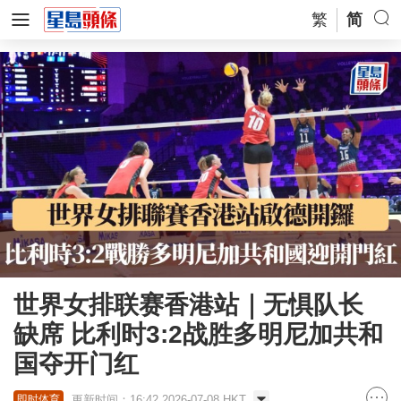
繁
简
世界女排联赛香港站｜无惧队长
缺席 比利时3:2战胜多明尼加共和
国夺开门红
更新时间：16:42 2026-07-08 HKT
即时体育