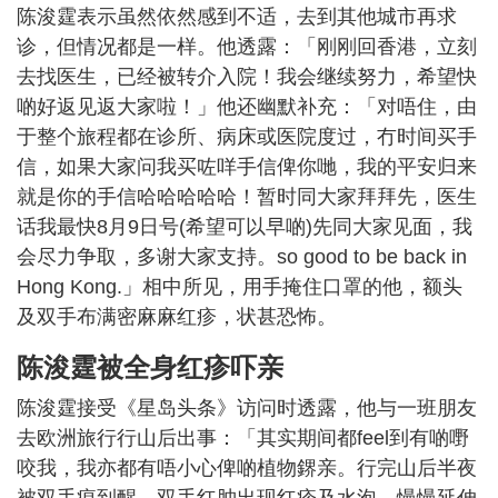
陈浚霆表示虽然依然感到不适，去到其他城市再求
诊，但情况都是一样。他透露：「刚刚回香港，立刻
去找医生，已经被转介入院！我会继续努力，希望快
啲好返见返大家啦！」他还幽默补充：「对唔住，由
于整个旅程都在诊所、病床或医院度过，冇时间买手
信，如果大家问我买咗咩手信俾你哋，我的平安归来
就是你的手信哈哈哈哈哈！暂时同大家拜拜先，医生
话我最快8月9日号(希望可以早啲)先同大家见面，我
会尽力争取，多谢大家支持。so good to be back in
Hong Kong.」相中所见，用手掩住口罩的他，额头
及双手布满密麻麻红疹，状甚恐怖。
陈浚霆被全身红疹吓亲
陈浚霆接受《星岛头条》访问时透露，他与一班朋友
去欧洲旅行行山后出事：「其实期间都feel到有啲嘢
咬我，我亦都有唔小心俾啲植物鎅亲。行完山后半夜
被双手痕到醒，双手红肿出现红疹及水泡，慢慢延伸