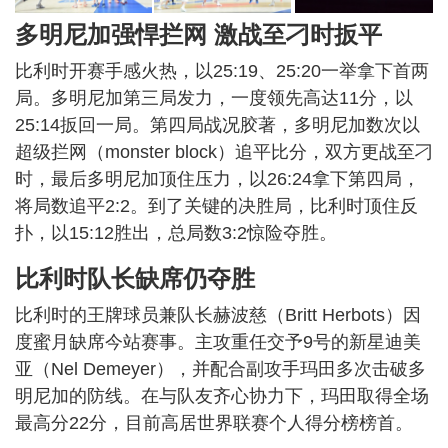
多明尼加强悍拦网 激战至刁时扳平
比利时开赛手感火热，以25:19、25:20一举拿下首两
局。多明尼加第三局发力，一度领先高达11分，以
25:14扳回一局。第四局战况胶著，多明尼加数次以
超级拦网（monster block）追平比分，双方更战至刁
时，最后多明尼加顶住压力，以26:24拿下第四局，
将局数追平2:2。到了关键的决胜局，比利时顶住反
扑，以15:12胜出，总局数3:2惊险夺胜。
比利时队长缺席仍夺胜
比利时的王牌球员兼队长赫波慈（Britt Herbots）因
度蜜月缺席今站赛事。主攻重任交予9号的新星迪美
亚（Nel Demeyer），并配合副攻手玛田多次击破多
明尼加的防线。在与队友齐心协力下，玛田取得全场
最高分22分，目前高居世界联赛个人得分榜榜首。