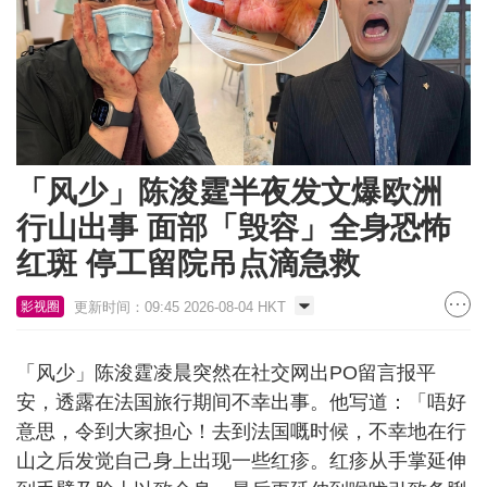
「风少」陈浚霆半夜发文爆欧洲
行山出事 面部「毁容」全身恐怖
红斑 停工留院吊点滴急救
更新时间：09:45 2026-08-04 HKT
影视圈
「风少」陈浚霆凌晨突然在社交网出PO留言报平
安，透露在法国旅行期间不幸出事。他写道：「唔好
意思，令到大家担心！去到法国嘅时候，不幸地在行
山之后发觉自己身上出现一些红疹。红疹从手掌延伸