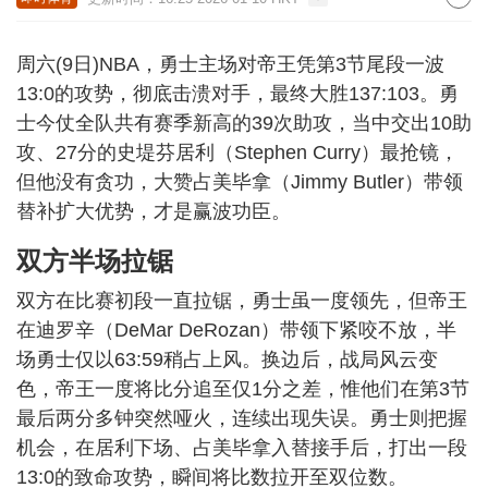
周六(9日)NBA，勇士主场对帝王凭第3节尾段一波
13:0的攻势，彻底击溃对手，最终大胜137:103。勇
士今仗全队共有赛季新高的39次助攻，当中交出10助
攻、27分的史堤芬居利（Stephen Curry）最抢镜，
但他没有贪功，大赞占美毕拿（Jimmy Butler）带领
替补扩大优势，才是赢波功臣。
双方半场拉锯
双方在比赛初段一直拉锯，勇士虽一度领先，但帝王
在迪罗辛（DeMar DeRozan）带领下紧咬不放，半
场勇士仅以63:59稍占上风。换边后，战局风云变
色，帝王一度将比分追至仅1分之差，惟他们在第3节
最后两分多钟突然哑火，连续出现失误。勇士则把握
机会，在居利下场、占美毕拿入替接手后，打出一段
13:0的致命攻势，瞬间将比数拉开至双位数。