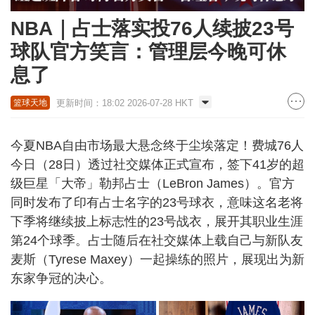
NBA｜占士落实投76人续披23号
球队官方笑言：管理层今晚可休
息了
更新时间：18:02 2026-07-28 HKT
篮球天地
今夏NBA自由市场最大悬念终于尘埃落定！费城76人
今日（28日）透过社交媒体正式宣布，签下41岁的超
级巨星「大帝」勒邦占士（LeBron James）。官方
同时发布了印有占士名字的23号球衣，意味这名老将
下季将继续披上标志性的23号战衣，展开其职业生涯
第24个球季。占士随后在社交媒体上载自己与新队友
麦斯（Tyrese Maxey）一起操练的照片，展现出为新
东家争冠的决心。