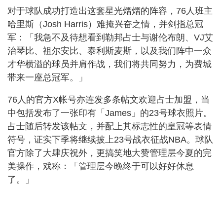
对于球队成功打造出这套星光熠熠的阵容，76人班主
哈里斯（Josh Harris）难掩兴奋之情，并剑指总冠
军：「我急不及待想看到勒邦占士与谢伦布朗、VJ艾
治琴比、祖尔安比、泰利斯麦斯，以及我们阵中一众
才华横溢的球员并肩作战，我们将共同努力，为费城
带来一座总冠军。」
76人的官方X帐号亦连发多条帖文欢迎占士加盟，当
中包括发布了一张印有「James」的23号球衣照片。
占士随后转发该帖文，并配上其标志性的皇冠等表情
符号，证实下季将继续披上23号战衣征战NBA。球队
官方除了大肆庆祝外，更搞笑地大赞管理层今夏的完
美操作，戏称：「管理层今晚终于可以好好休息
了。」