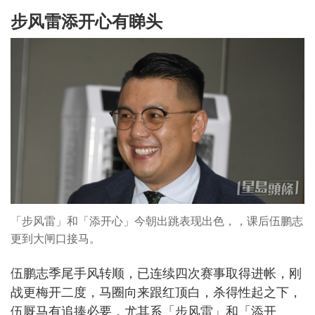
步风雷添开心有睇头
「步风雷」和「添开心」今朝出跳表现出色，，课后伍鹏志
更到大闸口接马。
伍鹏志季尾手风转顺，已连续四次赛事取得进帐，刚
战更梅开二度，马圈向来跟红顶白，杀得性起之下，
伍厩马有追捧必要，尤其系「步风雷」和「添开