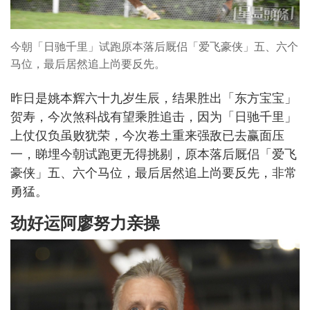
今朝「日驰千里」试跑原本落后厩侣「爱飞豪侠」五、六个
马位，最后居然追上尚要反先。
昨日是姚本辉六十九岁生辰，结果胜出「东方宝宝」
贺寿，今次煞科战有望乘胜追击，因为「日驰千里」
上仗仅负虽败犹荣，今次卷土重来强敌已去赢面压
一，睇埋今朝试跑更无得挑剔，原本落后厩侣「爱飞
豪侠」五、六个马位，最后居然追上尚要反先，非常
勇猛。
劲好运阿廖努力亲操