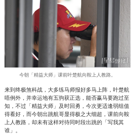
今朝「精益大师」课前叶楚航向鞍上人教路。
来到终极煞科战，大多练马师报好多马上阵，叶楚航
唔例外，并幸运地有五驹获正选，能否赢马要跑过至
知，不过「精益大师」及时回勇，今次更适逢弱组值
得看好，而今朝出跳航哥显得极之大细超，课前向鞍
上人教路，却未有这样对待同时段出跳的「写我其
谁」。