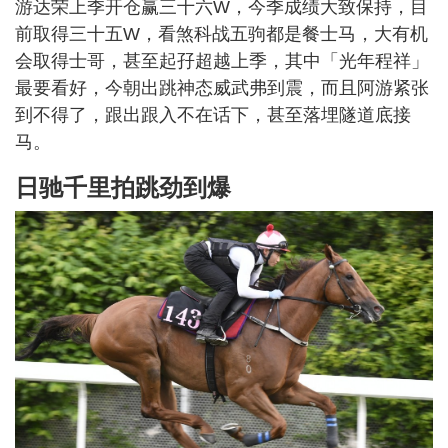
游达荣上季开仓赢三十六W，今季成绩大致保持，目
前取得三十五W，看煞科战五驹都是餐士马，大有机
会取得士哥，甚至起孖超越上季，其中「光年程祥」
最要看好，今朝出跳神态威武弗到震，而且阿游紧张
到不得了，跟出跟入不在话下，甚至落埋隧道底接
马。
日驰千里拍跳劲到爆