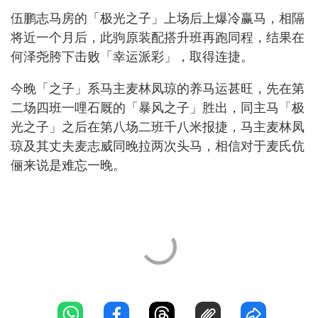
伍鹏志马房的「极光之子」上场后上爆冷赢马，相隔
将近一个月后，此驹原装配搭升班再跑同程，结果在
何泽尧胯下击败「幸运派彩」，取得连捷。
今晚「之子」系马主麦林凤琼的养马运甚旺，先在第
二场四班一哩石厩的「暴风之子」胜出，同主马「极
光之子」之后在第八场二班千八米报捷，马主麦林凤
琼及其丈夫麦志威同晚拉两次头马，相信对于麦氏伉
俪来说是难忘一晚。