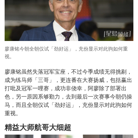
廖康铭今朝全朝仅试「劲好运」，充份显示对此驹如何重
视。
廖康铭虽然失落冠军宝座，不过今季成绩无得挑剔，
成为练马师「三哥」，更连番在大赛扬威，包括赢出
打吡及冠军一哩赛，成功非侥幸，阿廖除了部署出
色，另一原因系够勤力，去到最后一次赛事今朝仍操
马，而且全朝仅试「劲好运」，充份显示对此驹如何
重视。
精益大师航哥大细超