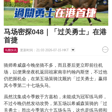
马场密探048｜「过关勇士」在港
首捷
更新时间：21:03 2026-07-15 HKT
马圈快讯
骑师希威森今晚坐骑不多，而且赛后更立即前往机
场，以便乘坐夜机返回祖家南非约翰内斯堡，不过他
仍把握机会，在第五场策骑沈厩的「过关勇士」赢得
其今季第二十七场头马。
虽然沈集成今季败于方嘉柏，未能成为冠军练马师，
不过今晚仍然发动攻势，第五场以希威森策骑的「过
关勇士」胜出今季第六十五场头马，这也是练马师和