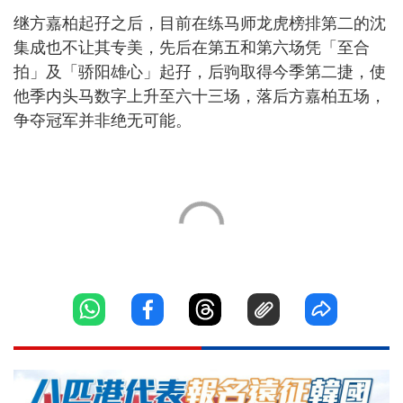
继方嘉柏起孖之后，目前在练马师龙虎榜排第二的沈
集成也不让其专美，先后在第五和第六场凭「至合
拍」及「骄阳雄心」起孖，后驹取得今季第二捷，使
他季内头马数字上升至六十三场，落后方嘉柏五场，
争夺冠军并非绝无可能。