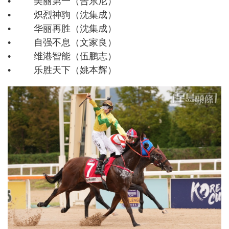
• 美丽第一（告东尼）
• 炽烈神驹（沈集成）
• 华丽再胜（沈集成）
• 自强不息（文家良）
• 维港智能（伍鹏志）
• 乐胜天下（姚本辉）