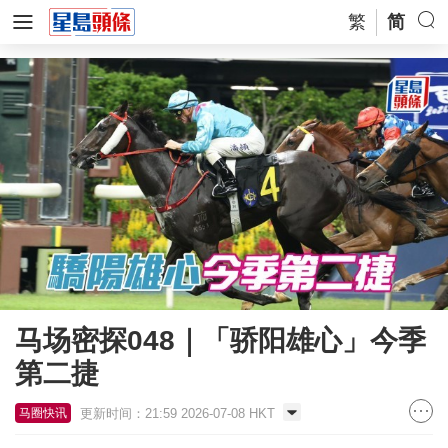
繁
简
马场密探048｜「骄阳雄心」今季
第二捷
更新时间：21:59 2026-07-08 HKT
马圈快讯