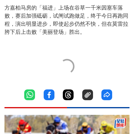
方嘉柏马房的「福进」上场在谷草一千米因塞车落
败，赛后加强砥砺，试闸试跑做足，终于今日再跑同
程，演出明显进步，即使起步仍然不快，但在莫雷拉
胯下后上击败「美丽登场」胜出。