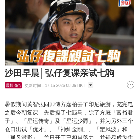
沙田早晨│弘仔复课亲试七驹
更新时间：17:15 2026-08-06 HKT
晨操动态
暑假期间黄智弘同师傅方嘉柏去了印尼旅游，充完电
之后今朝复课，先后操了七匹马，除了方厩「富裕君
子」、「星运传奇」及「星运少爵」，并为另外三个
仓口出试「优才」、「神灿金刚」、「定风波」和
「孤风潜影」，首日开工已相当落力，并轻易成为焦