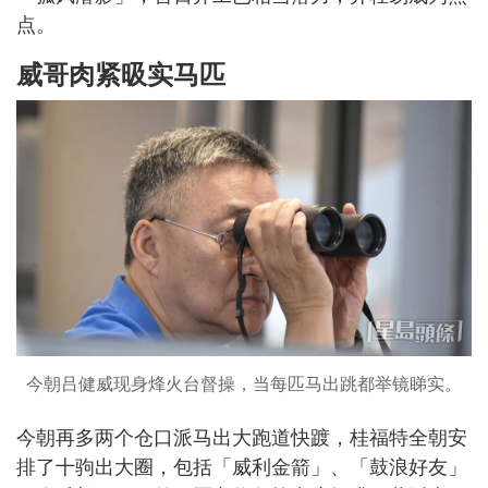
点。
威哥肉紧昅实马匹
今朝吕健威现身烽火台督操，当每匹马出跳都举镜睇实。
今朝再多两个仓口派马出大跑道快踱，桂福特全朝安
排了十驹出大圈，包括「威利金箭」、「鼓浪好友」