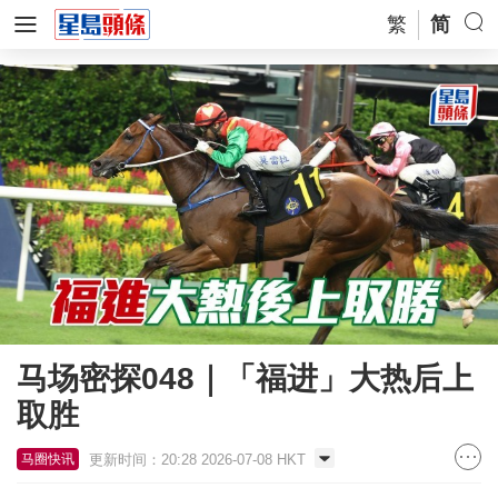
繁
简
马场密探048｜「福进」大热后上
取胜
更新时间：20:28 2026-07-08 HKT
马圈快讯