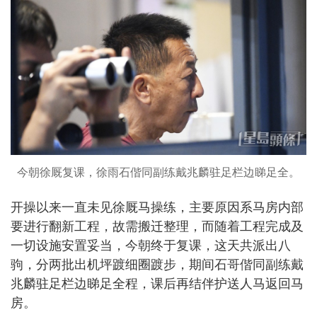
今朝徐厩复课，徐雨石偕同副练戴兆麟驻足栏边睇足全。
开操以来一直未见徐厩马操练，主要原因系马房内部
要进行翻新工程，故需搬迁整理，而随着工程完成及
一切设施安置妥当，今朝终于复课，这天共派出八
驹，分两批出机坪踱细圈踱步，期间石哥偕同副练戴
兆麟驻足栏边睇足全程，课后再结伴护送人马返回马
房。