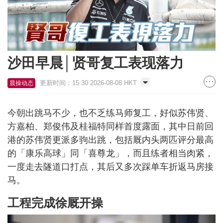
沙田早晨│贤哥复工表现落力
更新时间：15:30 2026-08-08 HKT
晨操动态
今朝出跳马不少，也不乏练马师复工，好似苏伟贤、
方嘉柏、郑俊伟及桂福特同样首度露面，其中日前回
港的苏伟贤更派多驹出跳，包括厩内头两匹评分最高
的「康乐高球」同「喜尊龙」，而且练者相当肉紧，
一度走去隧道口打点，其后又多次踩单车折返马房接
马。
工程完成徐厩开操