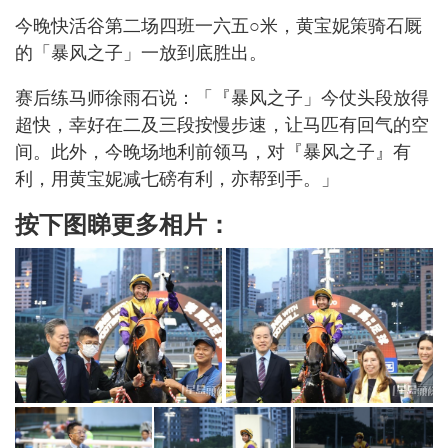
今晚快活谷第二场四班一六五○米，黄宝妮策骑石厩
的「暴风之子」一放到底胜出。
赛后练马师徐雨石说：「『暴风之子」今仗头段放得
超快，幸好在二及三段按慢步速，让马匹有回气的空
间。此外，今晚场地利前领马，对『暴风之子』有
利，用黄宝妮减七磅有利，亦帮到手。」
按下图睇更多相片：