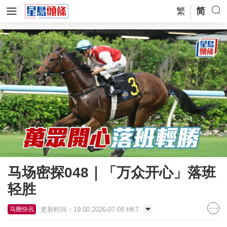
繁
简
马场密探048｜「万众开心」落班
轻胜
更新时间：19:00 2026-07-08 HKT
马圈快讯