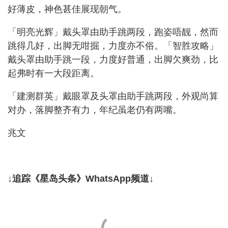
好薄皮，神色甚佳展现朝气。
「明亮光辉」戴头罩由助手跳两段，跑姿唔靓，然而
跳得几好，出脚无咁掘，力度亦不俗。「智胜攻略」
戴头罩由助手跳一段，力度好普通，出脚欠爽劲，比
起弗时有一大段距离。
「建测群英」戴眼罩及头罩由助手跳两段，外观尚算
对办，落脚整齐有力，年纪虽老仍有两嘴。
兆文
↓追踪《星岛头条》WhatsApp频道↓