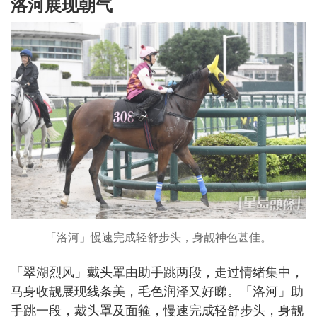
洛河展现朝气
「洛河」慢速完成轻舒步头，身靓神色甚佳。
「翠湖烈风」戴头罩由助手跳两段，走过情绪集中，
马身收靓展现线条美，毛色润泽又好睇。「洛河」助
手跳一段，戴头罩及面箍，慢速完成轻舒步头，身靓