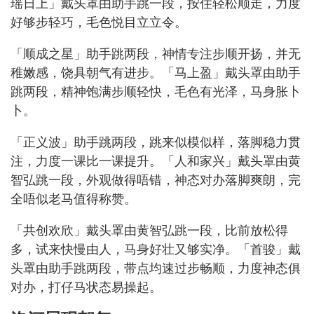
瑶日上」戴头罩由助手跳一段，按住轻松顺走，力度
好够步轻巧，毛色悦目立立令。
「顺成之星」助手跳两段，神情专注步顺开扬，并无
稚嫩感，饶具朝气有进步。「马上盈」戴头罩由助手
跳两段，精神饱满步顺轻快，毛色有光泽，马身胀卜
卜。
「正义波」助手跳两段，跳来似模似样，落脚稳力贯
注，力度一课比一课提升。「人和家兴」戴头罩由黄
智弘跳一段，外观做得唔错，神态对办落脚爽朗，完
全唔似老马值得称赞。
「共创欢欣」戴头罩由黄智弘跳一段，比前放松得
多，试来快慢由人，马身好壮又够实净。「首骏」戴
头罩由助手跳两段，带点均速过步畅顺，力度神态俱
对办，打仔马状态易操起。