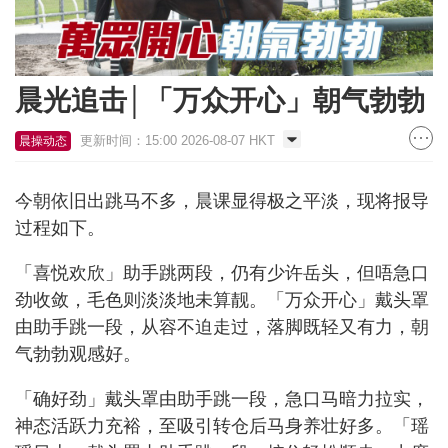
晨光追击│「万众开心」朝气勃勃
更新时间：15:00 2026-08-07 HKT
晨操动态
今朝依旧出跳马不多，晨课显得极之平淡，现将报导
过程如下。
「喜悦欢欣」助手跳两段，仍有少许岳头，但唔急口
劲收敛，毛色则淡淡地未算靓。「万众开心」戴头罩
由助手跳一段，从容不迫走过，落脚既轻又有力，朝
气勃勃观感好。
「确好劲」戴头罩由助手跳一段，急口马暗力拉实，
神态活跃力充裕，至吸引转仓后马身养壮好多。「瑶