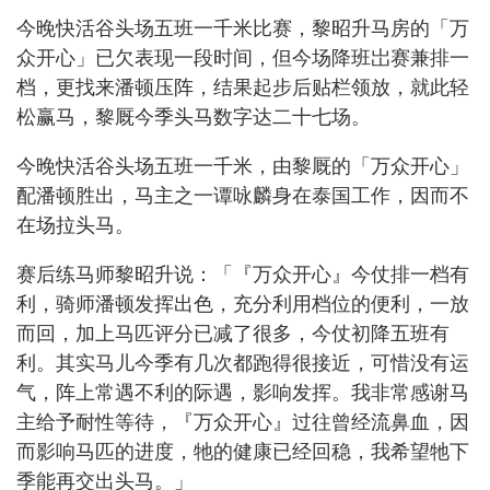
今晚快活谷头场五班一千米比赛，黎昭升马房的「万
众开心」已欠表现一段时间，但今场降班岀赛兼排一
档，更找来潘顿压阵，结果起步后贴栏领放，就此轻
松赢马，黎厩今季头马数字达二十七场。
今晚快活谷头场五班一千米，由黎厩的「万众开心」
配潘顿胜出，马主之一谭咏麟身在泰国工作，因而不
在场拉头马。
赛后练马师黎昭升说：「『万众开心』今仗排一档有
利，骑师潘顿发挥出色，充分利用档位的便利，一放
而回，加上马匹评分已减了很多，今仗初降五班有
利。其实马儿今季有几次都跑得很接近，可惜没有运
气，阵上常遇不利的际遇，影响发挥。我非常感谢马
主给予耐性等待，『万众开心』过往曾经流鼻血，因
而影响马匹的进度，牠的健康已经回稳，我希望牠下
季能再交出头马。」