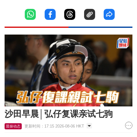
沙田早晨│弘仔复课亲试七驹
更新时间：17:15 2026-08-06 HKT
晨操动态