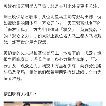
每逢有演艺明星入马场，总是会引来外界更多关注。
周三晚快活谷赛事，几位明星马主均有派马出赛，例
如谭咏麟的团体马「万众开心」、天王郭富城名下的
「舞林宝典」、方力申团体马「将义」、黄婉曼名下
的「观众之力」，如果以上数位名人马主都入马场观
战，场面肯定星光熠熠。
黄婉曼的丈夫冯柏基也是马主，他名下的「飞云」也
报争同晚赛事，冯氏伉俪一条心力撑方嘉柏，「飞
云」及「观众之力」均交由方嘉柏训练，两驹分别跑
头场及尾场，相信他们都希望两驹有好成绩，全力为
练者冲冠。
按图睇有关相片：