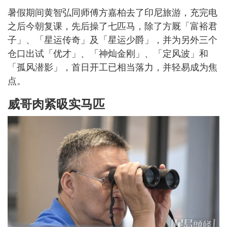
暑假期间黄智弘同师傅方嘉柏去了印尼旅游，充完电
之后今朝复课，先后操了七匹马，除了方厩「富裕君
子」、「星运传奇」及「星运少爵」，并为另外三个
仓口出试「优才」、「神灿金刚」、「定风波」和
「孤风潜影」，首日开工已相当落力，并轻易成为焦
点。
威哥肉紧昅实马匹