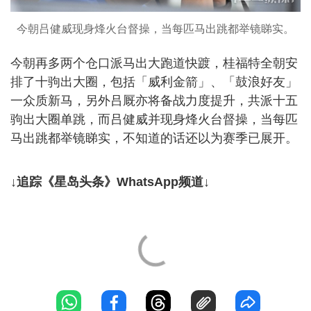
今朝吕健威现身烽火台督操，当每匹马出跳都举镜睇实。
今朝再多两个仓口派马出大跑道快踱，桂福特全朝安
排了十驹出大圈，包括「威利金箭」、「鼓浪好友」
一众质新马，另外吕厩亦将备战力度提升，共派十五
驹出大圈单跳，而吕健威并现身烽火台督操，当每匹
马出跳都举镜睇实，不知道的话还以为赛季已展开。
↓追踪《星岛头条》WhatsApp频道↓