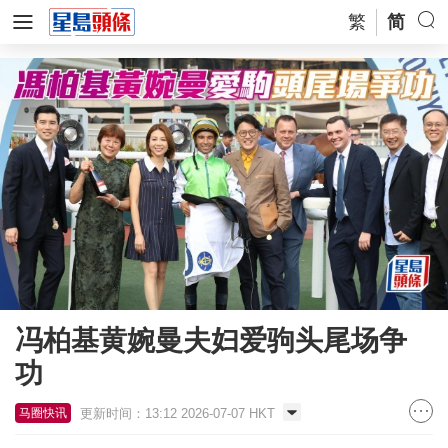
繁
简
冯柏基黄婉曼夫妇爱驹头尾场争
功
更新时间：13:12 2026-07-07 HKT
马圈快讯