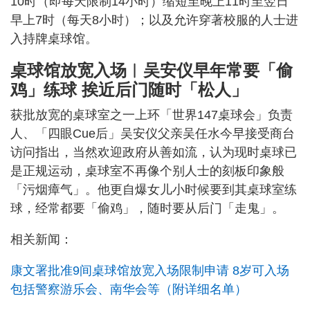
10时（即每天限制14小时）缩短至晚上11时至翌日
早上7时（每天8小时）；以及允许穿著校服的人士进
入持牌桌球馆。
桌球馆放宽入场︱吴安仪早年常要「偷
鸡」练球 挨近后门随时「松人」
获批放宽的桌球室之一上环「世界147桌球会」负责
人、「四眼Cue后」吴安仪父亲吴任水今早接受商台
访问指出，当然欢迎政府从善如流，认为现时桌球已
是正规运动，桌球室不再像个别人士的刻板印象般
「污烟瘴气」。他更自爆女儿小时候要到其桌球室练
球，经常都要「偷鸡」，随时要从后门「走鬼」。
相关新闻：
康文署批准9间桌球馆放宽入场限制申请 8岁可入场
包括警察游乐会、南华会等（附详细名单）