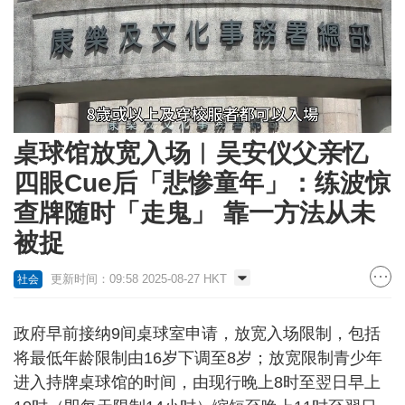
Loaded
:
Unmute
40.10%
桌球馆放宽入场︱吴安仪父亲忆
四眼Cue后「悲惨童年」：练波惊
查牌随时「走鬼」 靠一方法从未
被捉
更新时间：09:58 2025-08-27 HKT
社会
政府早前接纳9间桌球室申请，放宽入场限制，包括
将最低年龄限制由16岁下调至8岁；放宽限制青少年
进入持牌桌球馆的时间，由现行晚上8时至翌日早上