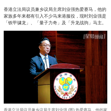
香港立法局议员兼乡议局主席刘业强热爱赛马，他的
家族多年来都有引入不少马来港服役，现时刘业强是
「铁甲骕龙」、「量子力奇」及「升龙战驹」马主。
香港立法局议员兼乡议局主席刘业强 (图) 热爱赛马，他的家