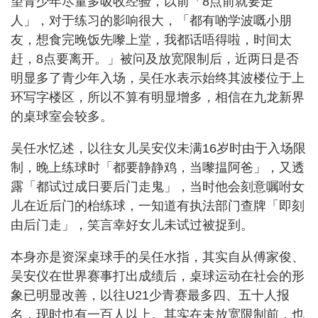
望青少年尽量多吸收经验，以前「8点前就要走
人」，对于练习的影响很大，「都有啲学波嘅小朋
友，想食完晚饭先嚟上堂，我都话唔得啦，时间太
赶，8点要离开。」被问及放宽限制后，近两日是否
明显多了青少年入场，吴任水表示始终其波楼位于上
环写字楼区，所以不算有明显增多，相信在九龙新界
的桌球室会较多。
吴任水忆述，以往女儿吴安仪未满16岁时由于入场限
制，晚上练球时「都要静静鸡，当嚟揾阿爸」，又透
露「都试过成日要后门走鬼」，当时他会刻意嘱咐女
儿在近后门的枱练球，一知道有执法部门查牌「即刻
由后门走」，笑言幸好女儿未试过被捉到。
本身亦是资深桌球手的吴任水指，其实自从傅家俊、
吴安仪在世界赛事打出成绩后，桌球运动在社会的形
象已明显改善，以往U21少青赛最多四、五十人报
名，现时也有一百人以上。其实在未放宽限制前，也