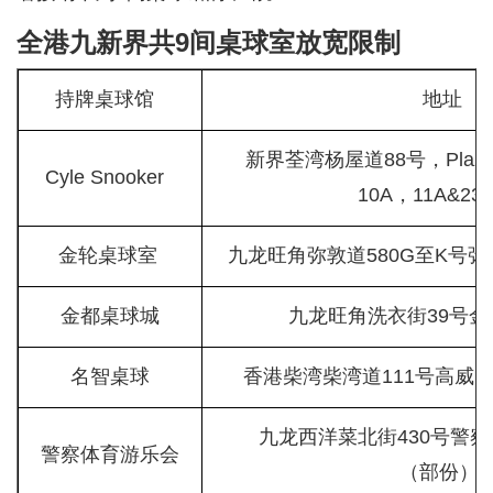
全港九新界共9间桌球室放宽限制
持牌桌球馆
地址
新界荃湾杨屋道88号，Plaza 
Cyle Snooker
10A，11A&2
金轮桌球室
九龙旺角弥敦道580G至K号弥
金都桌球城
九龙旺角洗衣街39号金
名智桌球
香港柴湾柴湾道111号高威阁
九龙西洋菜北街430号警
警察体育游乐会
（部份）