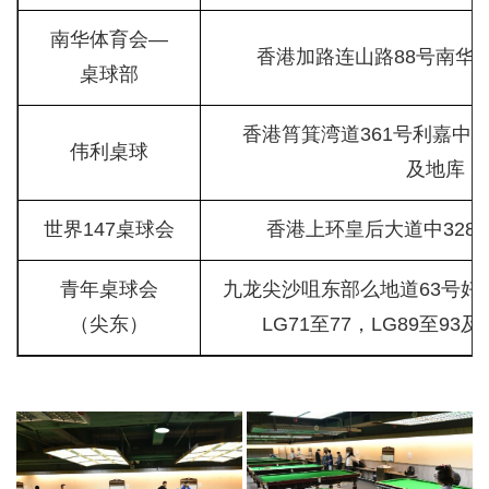
南华体育会—
香港加路连山路88号南华
桌球部
香港筲箕湾道361号利嘉中
伟利桌球
及地库
世界147桌球会
香港上环皇后大道中328
青年桌球会
九龙尖沙咀东部么地道63号好时
（尖东）
LG71至77，LG89至93及