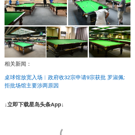
相关新闻：
桌球馆放宽入场︱政府收32宗申请9宗获批 罗淑佩:
拒批场馆主要涉两原因
↓立即下载星岛头条App↓