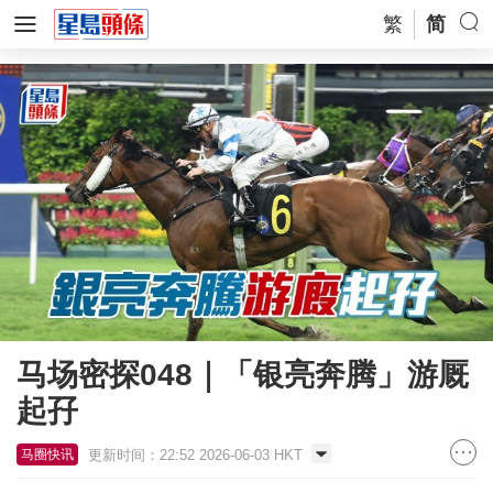
繁
简
马场密探048｜「银亮奔腾」游厩
起孖
更新时间：22:52 2026-06-03 HKT
马圈快讯