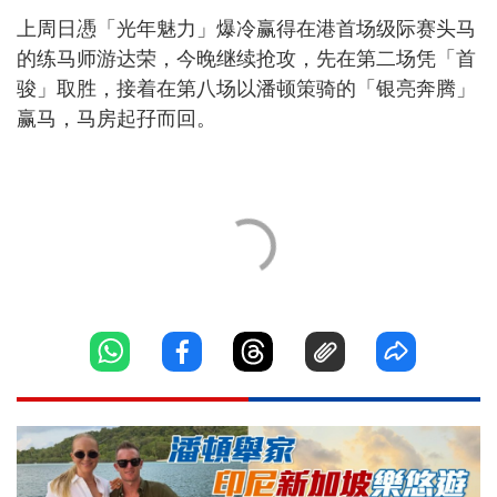
上周日慿「光年魅力」爆冷赢得在港首场级际赛头马
的练马师游达荣，今晚继续抢攻，先在第二场凭「首
骏」取胜，接着在第八场以潘顿策骑的「银亮奔腾」
赢马，马房起孖而回。