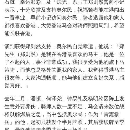
石厩「幸运派彩」及「烛光」系马主郑则然曾向小记
表示，十分欣赏及支持奥尔民，祝福骑者能在港闯出
一番事业。早前小记访问奥尔民，骑者透露他和家人
都很喜欢香港，大赞香港马会对骑师照顾周到，希望
能长驻香港。
谈到获得郑则然支持，奥尔民自觉幸运，他说：「郑
先生（郑则然）是我在香港最喜欢的马主，他是一位
了不起的人，事业非常成功，我很享受为他的旗下马
策骑，而他总是格外关照我的家人。我觉得香港马主
很友善，大家沟通畅顺，能与他们建立良好关系，感
觉真好。」
去年二月，潘顿、何泽尧、钟易礼及杨明纶因阵上发
生意外要养伤，骑师人数一度不足，马会请来数位战
将以解燃眉之急，当中包括奥尔民；作为「雷霆救
兵」的他，起初只获发个半月牌照，其后获续牌至季