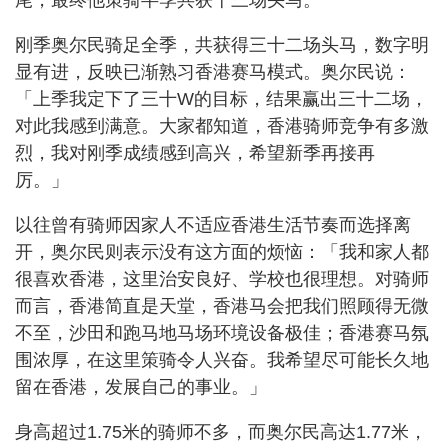
尾，最终他策骑半季共获十三场头马。
刚季奥尔民骑足全季，共获得三十二场头马，数字明
显有进，反映已渐熟习香港赛马模式。奥尔民说：
「上季我定下了三十W的目标，结果赢出三十二场，
对此我感到满意。大家都知道，香港骑师竞争有多激
烈，我对刚季成绩感到高兴，希望新季再接再
厉。」
以往曾有骑师因家人不适应香港生活节奏而选择离
开，奥尔民则表示没有这方面的烦恼：「我和家人都
很喜欢香港，这里治安良好、学校也很理想。对骑师
而言，香港简直是天堂，香港马会把我们照顾得无微
不至，沙田和跑马地马场环境设备极佳；香港赛马氛
围浓厚，在这里策骑令人兴奋。我希望尽可能长久地
留在香港，发展自己的事业。」
身高超过1.75米的骑师不多，而奥尔民高达1.77米，