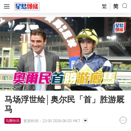
繁
简
马场浮世绘│奥尔民「首」胜游厩
马
更新时间：23:00 2026-06-03 HKT
马圈快讯