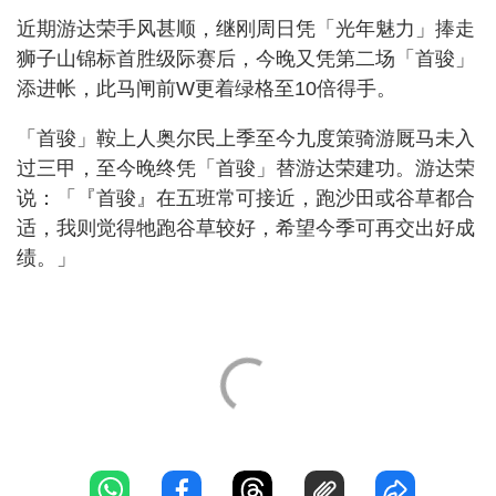
近期游达荣手风甚顺，继刚周日凭「光年魅力」捧走
狮子山锦标首胜级际赛后，今晚又凭第二场「首骏」
添进帐，此马闸前W更着绿格至10倍得手。
「首骏」鞍上人奥尔民上季至今九度策骑游厩马未入
过三甲，至今晚终凭「首骏」替游达荣建功。游达荣
说：「『首骏』在五班常可接近，跑沙田或谷草都合
适，我则觉得牠跑谷草较好，希望今季可再交出好成
绩。」