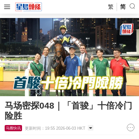
繁
简
马场密探048｜「首骏」十倍冷门
险胜
更新时间：19:55 2026-06-03 HKT
马圈快讯