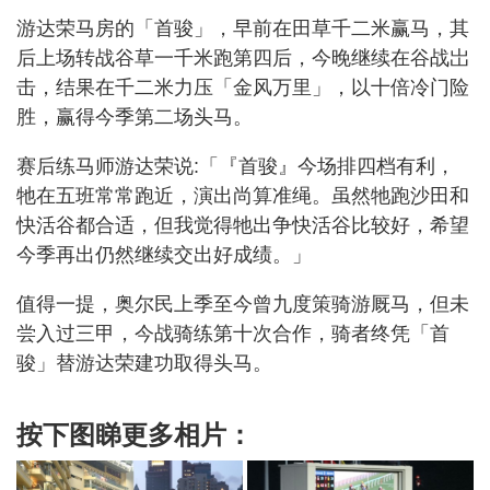
游达荣马房的「首骏」，早前在田草千二米赢马，其
后上场转战谷草一千米跑第四后，今晚继续在谷战岀
击，结果在千二米力压「金风万里」，以十倍冷门险
胜，赢得今季第二场头马。
赛后练马师游达荣说:「『首骏』今场排四档有利，
牠在五班常常跑近，演出尚算准绳。虽然牠跑沙田和
快活谷都合适，但我觉得牠出争快活谷比较好，希望
今季再出仍然继续交出好成绩。」
值得一提，奥尔民上季至今曾九度策骑游厩马，但未
尝入过三甲，今战骑练第十次合作，骑者终凭「首
骏」替游达荣建功取得头马。
按下图睇更多相片：