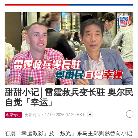
甜甜小记│雷霆救兵变长驻 奥尔民
自觉「幸运」
更新时间：17:00 2026-07-29 HKT
名家专栏
石厩「幸运派彩」及「烛光」系马主郑则然曾向小记