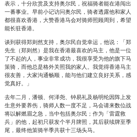
表示，十分欣赏及支持奥尔民，祝福骑者能在港闯出
一番事业。早前小记访问奥尔民，骑者透露他和家人
都很喜欢香港，大赞香港马会对骑师照顾周到，希望
能长驻香港。
谈到获得郑则然支持，奥尔民自觉幸运，他说：「郑
先生（郑则然）是我在香港最喜欢的马主，他是一位
了不起的人，事业非常成功，我很享受为他的旗下马
策骑，而他总是格外关照我的家人。我觉得香港马主
很友善，大家沟通畅顺，能与他们建立良好关系，感
觉真好。」
去年二月，潘顿、何泽尧、钟易礼及杨明纶因阵上发
生意外要养伤，骑师人数一度不足，马会请来数位战
将以解燃眉之急，当中包括奥尔民；作为「雷霆救
兵」的他，起初只获发个半月牌照，其后获续牌至季
尾，最终他策骑半季共获十三场头马。