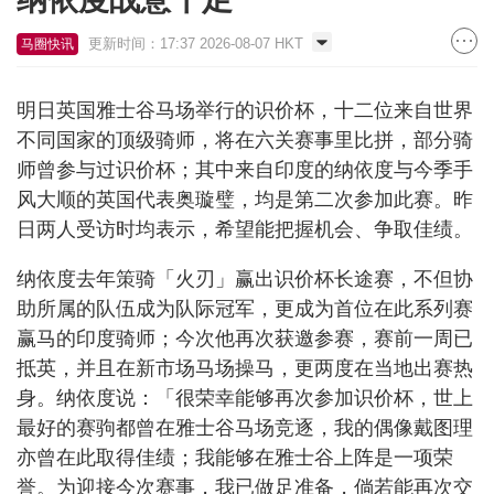
更新时间：17:37 2026-08-07 HKT
马圈快讯
明日英国雅士谷马场举行的识价杯，十二位来自世界
不同国家的顶级骑师，将在六关赛事里比拼，部分骑
师曾参与过识价杯；其中来自印度的纳依度与今季手
风大顺的英国代表奥璇璧，均是第二次参加此赛。昨
日两人受访时均表示，希望能把握机会、争取佳绩。
纳依度去年策骑「火刃」赢出识价杯长途赛，不但协
助所属的队伍成为队际冠军，更成为首位在此系列赛
赢马的印度骑师；今次他再次获邀参赛，赛前一周已
抵英，并且在新市场马场操马，更两度在当地出赛热
身。纳依度说：「很荣幸能够再次参加识价杯，世上
最好的赛驹都曾在雅士谷马场竞逐，我的偶像戴图理
亦曾在此取得佳绩；我能够在雅士谷上阵是一项荣
誉。为迎接今次赛事，我已做足准备，倘若能再次交