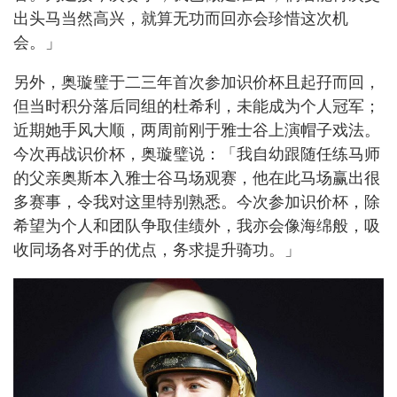
出头马当然高兴，就算无功而回亦会珍惜这次机
会。」
另外，奥璇璧于二三年首次参加识价杯且起孖而回，
但当时积分落后同组的杜希利，未能成为个人冠军；
近期她手风大顺，两周前刚于雅士谷上演帽子戏法。
今次再战识价杯，奥璇璧说：「我自幼跟随任练马师
的父亲奥斯本入雅士谷马场观赛，他在此马场赢出很
多赛事，令我对这里特别熟悉。今次参加识价杯，除
希望为个人和团队争取佳绩外，我亦会像海绵般，吸
收同场各对手的优点，务求提升骑功。」