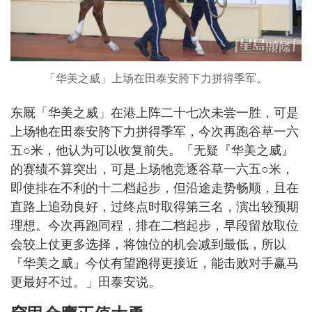
「华美之威」上场在田泰安胯下力拼得季军。
东厩「华美之威」在港上阵二十七次未尝一胜，可是
上场牠在田泰安胯下力拼得季军，今次再跑谷草一六
五○米，他认为可以收复前失。「无疑『华美之威』
的赛绩不算突出，可是上场牠竞逐谷草一六五○米，
即使排在不利的十二档起步，但沿途走势畅顺，且在
直路上追劲良好，过终点时取得第三名，演出较预期
理想。今次再跑同程，排在二档起步，早段留放取位
会较上仗更多选择，将蚀位的机会减到最低，所以
『华美之威』今仗有望跑得更接近，能击败对手赢马
更最好不过。」田泰安说。