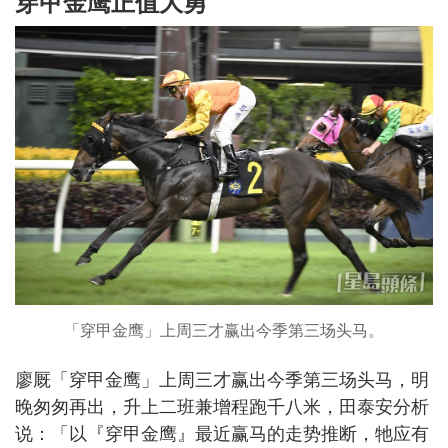
穿甲金鹰正值大勇
「穿甲金鹰」上周三才赢出今季第三场头马。
廖厩「穿甲金鹰」上周三才赢出今季第三场头马，明
晚匆匆再出，升上二班兼增程跑千八米，田泰安分析
说：「以『穿甲金鹰』最近赢马的走势推断，牠应有