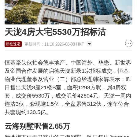
天泷4房大宅5530万招标沽
更新时间：11:10 2026-08-08 HKT
新盘速递
恒基牵头伙拍会德丰地产、中国海外、华懋、新世界
及帝国合作发展的启德天泷新录1宗招标成交，恒基
物业代理董事及营业（二）部总经理韩家辉表示，昨
日售出天泷8座21楼B室，面积1298方呎，属4房双
套，成交价5530万，成交呎价42604元。天泷一周内
连沽3伙，套现逾1.5亿，全盘累售312伙，连车位合
共套现约130.5亿。
云海别墅呎售2.65万