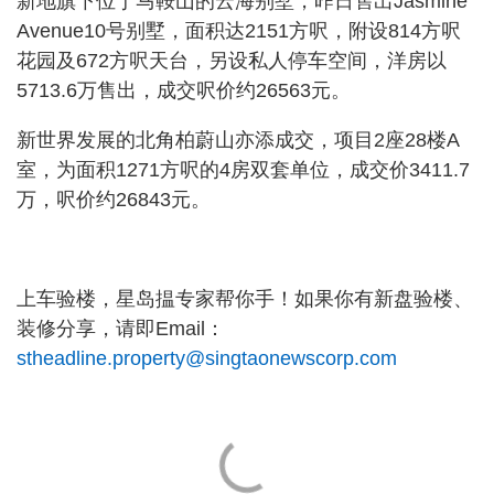
新地旗下位于马鞍山的云海别墅，昨日售出Jasmine
Avenue10号别墅，面积达2151方呎，附设814方呎
花园及672方呎天台，另设私人停车空间，洋房以
5713.6万售出，成交呎价约26563元。
新世界发展的北角柏蔚山亦添成交，项目2座28楼A
室，为面积1271方呎的4房双套单位，成交价3411.7
万，呎价约26843元。
上车验楼，星岛揾专家帮你手！如果你有新盘验楼、
装修分享，请即Email：
stheadline.property@singtaonewscorp.com