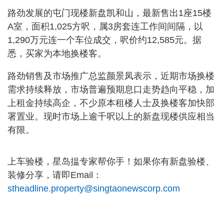
路劲发展的屯门现楼新盘凯和山，最新售出1座15楼
A室，面积1,025方呎，属3房套连工作间间隔，以
1,290万元连一个车位成交，呎价约12,585元。据
悉，买家为本地换楼客。
路劲销售及市场推广总监颜景凤表示，近期市场换楼
需求持续释放，市场普遍预期息口走势趋向平稳，加
上租金持续高企，不少原本租楼人士及换楼客加快部
署置业。现时市场上逾千呎以上的新盘现楼供应相当
有限。
上车验楼，星岛揾专家帮你手！如果你有新盘验楼、
装修分享，请即Email：
stheadline.property@singtaonewscorp.com