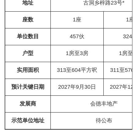
地址
古洞乡梓路23号*
座数
1座
1座
单位数目
457伙
324
户型
1房至3房
1房至
实用面积
313至604平方呎
311至57
预计关键日期
2027年9月30日
2027年12
发展商
会德丰地产
示范单位地址
待公布