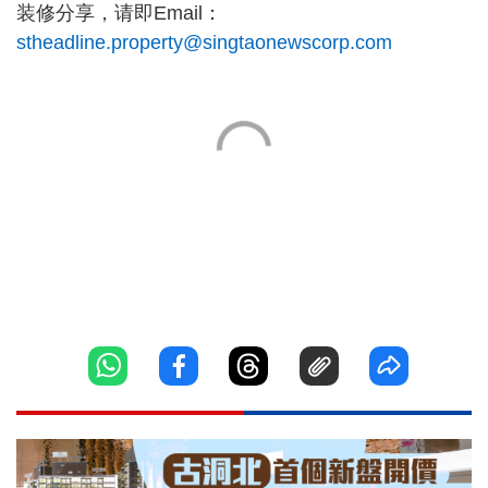
装修分享，请即Email：
stheadline.property@singtaonewscorp.com