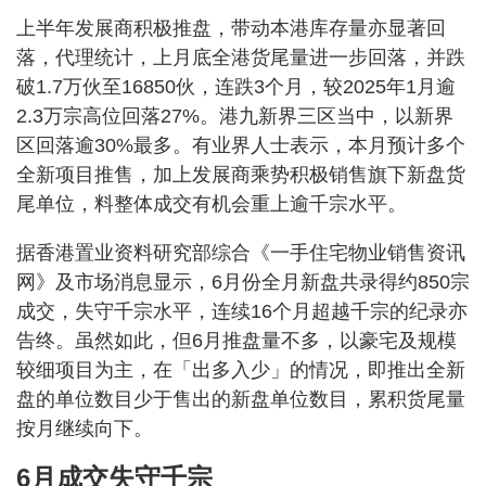
上半年发展商积极推盘，带动本港库存量亦显著回
落，代理统计，上月底全港货尾量进一步回落，并跌
破1.7万伙至16850伙，连跌3个月，较2025年1月逾
2.3万宗高位回落27%。港九新界三区当中，以新界
区回落逾30%最多。有业界人士表示，本月预计多个
全新项目推售，加上发展商乘势积极销售旗下新盘货
尾单位，料整体成交有机会重上逾千宗水平。
据香港置业资料研究部综合《一手住宅物业销售资讯
网》及市场消息显示，6月份全月新盘共录得约850宗
成交，失守千宗水平，连续16个月超越千宗的纪录亦
告终。虽然如此，但6月推盘量不多，以豪宅及规模
较细项目为主，在「出多入少」的情况，即推出全新
盘的单位数目少于售出的新盘单位数目，累积货尾量
按月继续向下。
6月成交失守千宗