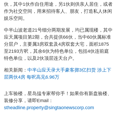
伙，其中1伙作自住用途，另1伙则供亲人居住，或者
作为社交空间，用来招待客人、朋友，打造私人休闲
娱乐空间。
中半山波老道21号细分两期发展，均已属现楼，其中
应天属项目第2期，合共提供66伙，当中60伙属标准
分层户，主要属3房双套及4房双套大宅，面积1875
至2193方呎，其余6伙为特色单位，包括4伙连前庭
特色单位，以及2伙顶层连天台户。
相关新闻：
中半山应天录大手豪客掷3亿扫货 涉上下
层两伙4房 每呎高见6.96万
上车验楼，星岛揾专家帮你手！如果你有新盘验楼、
装修分享，请即Email：
stheadline.property@singtaonewscorp.com