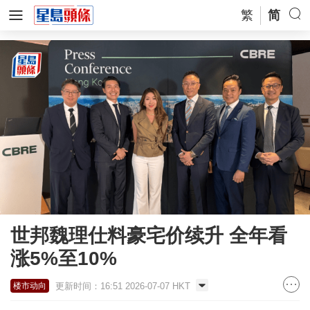
繁
简
世邦魏理仕料豪宅价续升 全年看
涨5%至10%
更新时间：16:51 2026-07-07 HKT
楼市动向