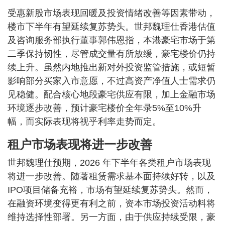
受惠新股市场表现回暖及投资情绪改善等因素带动，
楼市下半年有望延续复苏势头。世邦魏理仕香港估值
及咨询服务部执行董事郭伟恩指，本港豪宅市场于第
二季保持韧性，尽管成交量有所放缓，豪宅楼价仍持
续上升。虽然内地推出新对外投资监管措施，或短暂
影响部分买家入市意愿，不过高资产净值人士需求仍
见稳健。配合核心地段豪宅供应有限，加上金融市场
环境逐步改善，预计豪宅楼价全年录5%至10%升
幅，而实际表现将视乎利率走势而定。
租户市场表现将进一步改善
世邦魏理仕预期，2026 年下半年各类租户市场表现
将进一步改善。随著租赁需求基本面持续好转，以及
IPO项目储备充裕，市场有望延续复苏势头。然而，
在融资环境变得更有利之前，资本市场投资活动料将
维持选择性部署。另一方面，由于供应持续受限，豪