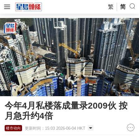
繁
简
今年4月私楼落成量录2009伙 按
月急升约4倍
更新时间：15:03 2026-06-04 HKT
楼市动向