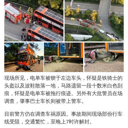
现场所见，电单车被锲于左边车头，怀疑是铁骑士的
头盔以及波鞋散落一地，马路遗留一段十数米白色刮
痕，怀疑是电单车被拖行痕迹。另外有大批警员在场
调查，肇事巴士车长则被带上警车。
目前警方仍在调查车祸原因。事故期间现场部份行车
线受阻，交通繁忙，至晚上7时许解封。