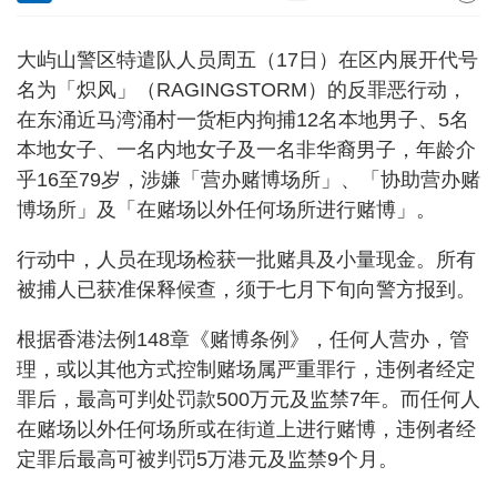
大屿山警区特遣队人员周五（17日）在区内展开代号
名为「炽风」（RAGINGSTORM）的反罪恶行动，
在东涌近马湾涌村一货柜内拘捕12名本地男子、5名
本地女子、一名内地女子及一名非华裔男子，年龄介
乎16至79岁，涉嫌「营办赌博场所」、「协助营办赌
博场所」及「在赌场以外任何场所进行赌博」。
行动中，人员在现场检获一批赌具及小量现金。所有
被捕人已获准保释候查，须于七月下旬向警方报到。
根据香港法例148章《赌博条例》，任何人营办，管
理，或以其他方式控制赌场属严重罪行，违例者经定
罪后，最高可判处罚款500万元及监禁7年。而任何人
在赌场以外任何场所或在街道上进行赌博，违例者经
定罪后最高可被判罚5万港元及监禁9个月。