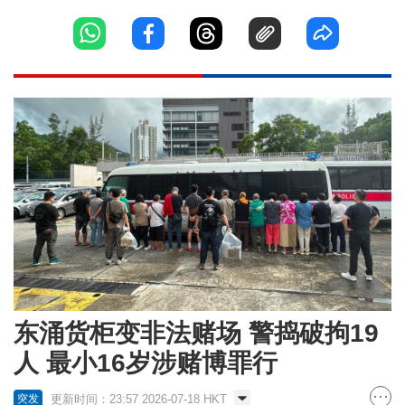
东涌货柜变非法赌场 警捣破拘19
人 最小16岁涉赌博罪行
更新时间：23:57 2026-07-18 HKT
突发