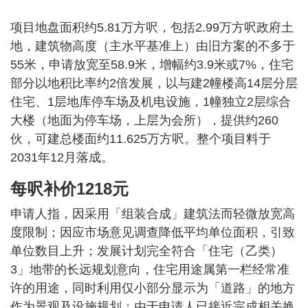
项目地盘面积约5.81万方呎，包括2.99万方呎政府土
地，建筑物高度（主水平基准上）由旧方案的不多于
55米，申请放宽至58.9米，增幅约3.9米或7%，住宅
部分以地积比率约2倍发展，以与建2幢楼高14层分层
住宅、1层地库停车场及机电设施，1幢独立2层综合
大楼（地面为停车场，上层为会所），提供约260
伙，可建总楼面约11.625万方呎。整个项目料于
2031年12月落成。
每呎补价1218元
申请人指，因采用「组装合成」建筑法而轻微放宽高
度限制；因应市场意见调查降低平均单位面积，引致
单位数目上升；发展计划完全符合「住宅（乙类）
3」地带的长远规划意向，住宅用途属第一栏经常准
许的用途，同时利用仅小部分显示为「道路」的地方
作为景观及设施规划；由于申请人已接近完成相关换