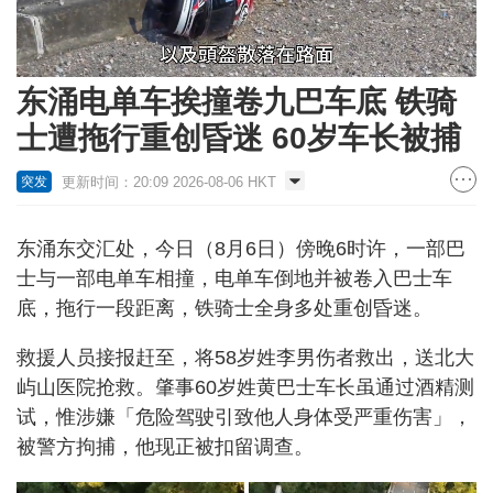
Loaded
:
Unmute
68.12%
东涌电单车挨撞卷九巴车底 铁骑
士遭拖行重创昏迷 60岁车长被捕
更新时间：20:09 2026-08-06 HKT
突发
东涌东交汇处，今日（8月6日）傍晚6时许，一部巴
士与一部电单车相撞，电单车倒地并被卷入巴士车
底，拖行一段距离，铁骑士全身多处重创昏迷。
救援人员接报赶至，将58岁姓李男伤者救出，送北大
屿山医院抢救。肇事60岁姓黄巴士车长虽通过酒精测
试，惟涉嫌「危险驾驶引致他人身体受严重伤害」，
被警方拘捕，他现正被扣留调查。