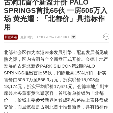
古洞北首个新盘开价 PALO
SPRINGS首批65伙 一房505万入
场 黄光耀：「北都价」具指标作
用
更新时间：17:03 2026-08-07 HKT
新盘速递
北部都会区作为本港未来发展引擎，配套发展渐见成
熟之际，区内古洞首个全新盘正式开价。会德丰地产
发展的古洞北新盘PARK SILICON第2期PALO
SPRINGS推出首批65伙，扣除最高15%折扣，折实
售价由505.7万至866.9万元，折实呎价15,903至
18,174元，折实平均呎价17,671元。会德丰地产副主
席兼常务董事黄光耀形容，首张价单价钱为「北都
价」，价钱主要参考新界区较成熟铁路站上盖楼盘成
交价，而且该盘是古洞北首个推售新盘，具有指标作