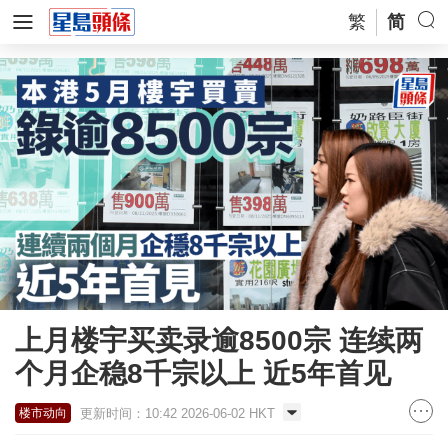
繁
简
上月楼宇买卖录逾8500宗 连续两
个月企稳8千宗以上 近5年首见
更新时间：10:42 2026-06-02 HKT
楼市动向