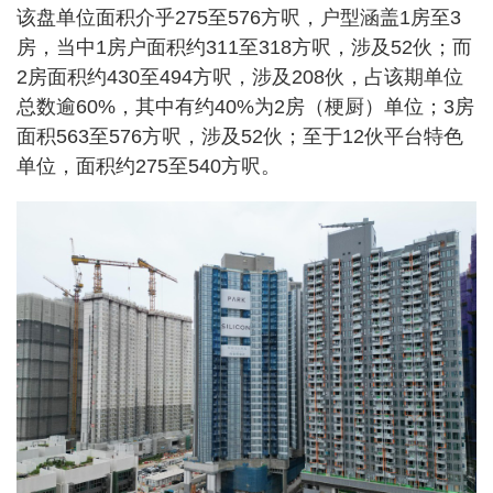
该盘单位面积介乎275至576方呎，户型涵盖1房至3
房，当中1房户面积约311至318方呎，涉及52伙；而
2房面积约430至494方呎，涉及208伙，占该期单位
总数逾60%，其中有约40%为2房（梗厨）单位；3房
面积563至576方呎，涉及52伙；至于12伙平台特色
单位，面积约275至540方呎。