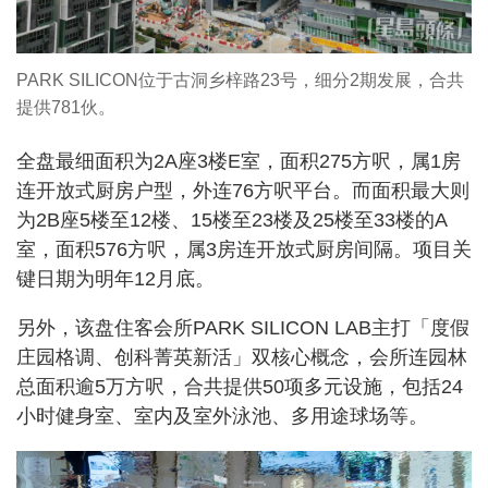
PARK SILICON位于古洞乡梓路23号，细分2期发展，合共
提供781伙。
全盘最细面积为2A座3楼E室，面积275方呎，属1房
连开放式厨房户型，外连76方呎平台。而面积最大则
为2B座5楼至12楼、15楼至23楼及25楼至33楼的A
室，面积576方呎，属3房连开放式厨房间隔。项目关
键日期为明年12月底。
另外，该盘住客会所PARK SILICON LAB主打「度假
庄园格调、创科菁英新活」双核心概念，会所连园林
总面积逾5万方呎，合共提供50项多元设施，包括24
小时健身室、室内及室外泳池、多用途球场等。