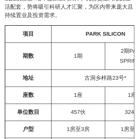
活配套，势将吸引科研人才汇聚，为区内带来庞大且
持续置业及投资需求。
项目
PARK SILICON
2期PA
期数
1期
SPRIN
地址
古洞乡梓路23号*
座数
1座
1座
单位数目
457伙
324
户型
1房至3房
1房至