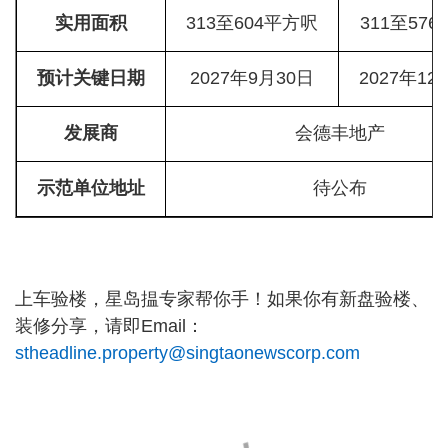
实用面积
313至604平方呎
311至57
预计关键日期
2027年9月30日
2027年12
发展商
会德丰地产
示范单位地址
待公布
上车验楼，星岛揾专家帮你手！如果你有新盘验楼、
装修分享，请即Email：
stheadline.property@singtaonewscorp.com