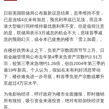
日前美国联储局公布最新议息结果，息率维持不变，
已是连续4次未有加息，预兆利率或已见顶，而且本
港大型银行同样维持最优惠利率不变。但是值得注意
的是，联储局表示3月减息的机会不大，意味首季减
息的预期幻灭，或令本已疲惫的楼市「雪上加霜」。
在楼价跌势未止之下，负资产宗数因而节节上升。日
前金融管理局公布去年第4季末负资产宗数约2.51万
宗，较第三季末急增约1.26倍，创自2004年第三季的
逾19年新高。个人认为，假如在未有利好消息带动
下，楼价难免进一步寻底，料首季负资产宗数或攀升
至超过4万宗水平。
为免影响经济，呼吁政府为楼市全面撤辣，即时撤销
所有辣招，吸引资金来港投资，绝对有助加快经济复
苏。