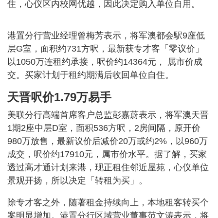
住，心仪区内校网优越，因此决定购入单位自用。
港置分行营业经理曾梅芳表示，将军澳都会駅9座低
层G室，面积约731方呎，最新获专才客「零议价」
以1050万连租约承接，呎价约14364元， 属市价成
交。买家计划于租约期满后收回单位自住。
天晋呎价1.79万易手
美联分行高端首席客户总监彭嘉蔚表示，将军澳天晋
1期2座中层D室，面积536方呎，2房间隔，原开价
980万放售，最新议价后减价20万或约2%，以960万
成交，呎价约17910元，属市价水平。据了解，买家
透过高才通计划来港，现正租住邻近屋苑，心仪单位
景观开扬，所以决定「转租为买」。
除专才客之外，随著租金持续向上，本地租客转买个
案明显增加。港置分行区域营业董事范文涛表示，将