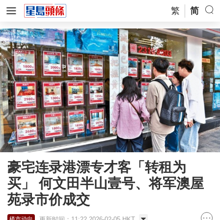
繁
简
豪宅连录港漂专才客「转租为
买」 何文田半山壹号、将军澳屋
苑录市价成交
更新时间：11:22 2026-02-05 HKT
楼市动向