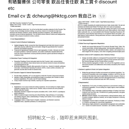
招聘帖文一出，随即惹来网民围剿。