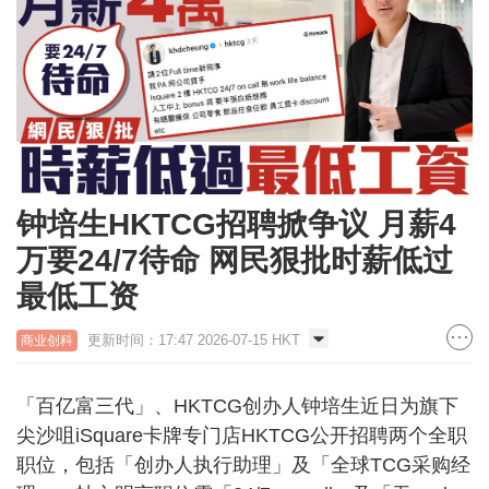
钟培生HKTCG招聘掀争议 月薪4
万要24/7待命 网民狠批时薪低过
最低工资
更新时间：17:47 2026-07-15 HKT
商业创科
「百亿富三代」、HKTCG创办人钟培生近日为旗下
尖沙咀iSquare卡牌专门店HKTCG公开招聘两个全职
职位，包括「创办人执行助理」及「全球TCG采购经