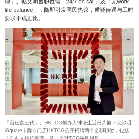
理」。帖文明言职位需「24/7 on call」及「无work
life balance」，随即引发网民热议，质疑待遇与工时
要求不成正比。
「百亿富三代」、HKTCG创办人钟培生近日为旗下尖沙咀
iSquare卡牌专门店HKTCG公开招聘两个全职职位，包括
「创办人执行助理」及「全球TCG采购经理」。