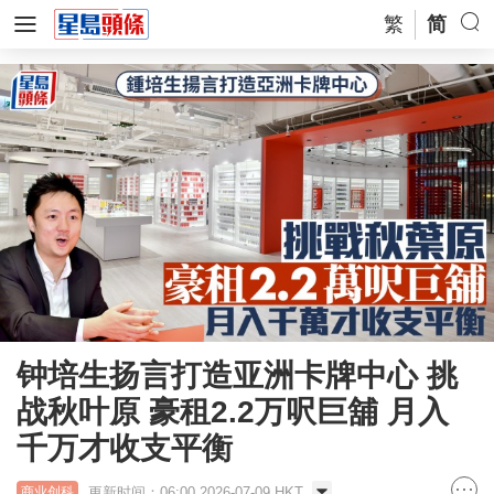
繁
简
钟培生扬言打造亚洲卡牌中心 挑
战秋叶原 豪租2.2万呎巨舖 月入
千万才收支平衡
更新时间：06:00 2026-07-09 HKT
商业创科