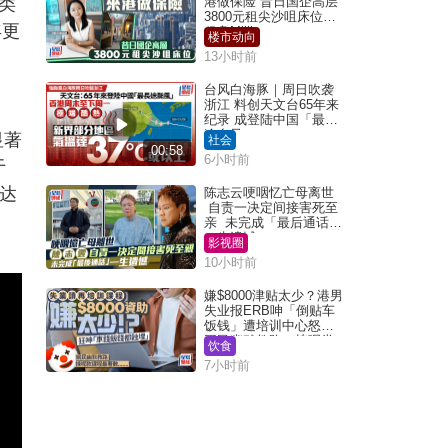
类
港做保险 昔日国企高层
3800元租尖沙咀床位｜
年更
租盘Million
楼市动向
13小时前
台风白海豚｜周日吹袭
浙江 料创天文台65年来
纪录 成登陆中国「最长
途台风」
显著
社会
00:58
6小时前
于
高达
陈志云哽咽忆亡母离世
自责一决定间接害死至
亲 未完成「最后通话」
一生遗憾
影视圈
10小时前
嫌$8000津贴太少？港男
失业报ERB呻「倒贴车
饭钱」遭培训中心怒轰
网民幽默教路：拣呢类
饮食
课程唔会蚀...
7小时前