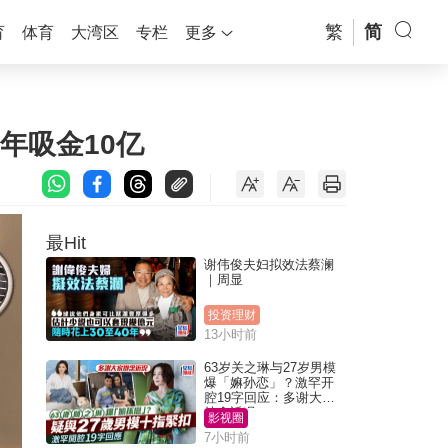
繁
简
育
体育
大湾区
专栏
更多
年吸金10亿
最Hit
谢伟俊夫妇拟效法蔡澜
｜周显
投资理财
13小时前
63岁关之琳与27岁男模
爆「嫲孙恋」？激罕开
腔19字回应：多谢大家
挂念近况
影视圈
7小时前