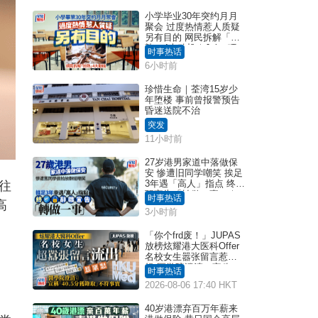
小学毕业30年突约月月
聚会 过度热情惹人质疑
另有目的 网民拆解「扮
熟」4大动机｜Juicy叮
时事热话
6小时前
珍惜生命｜荃湾15岁少
年堕楼 事前曾报警预告
昏迷送院不治
突发
11小时前
27岁港男家道中落做保
安 惨遭旧同学嘲笑 挨足
3年遇「高人」指点 终辞
往
职宣告「转做一事」｜
时事热话
高
Juicy叮
3小时前
「你个frd废！」JUPAS
放榜炫耀港大医科Offer
名校女生嚣张留言惹众
怒 医学院澄清：宣称
时事热话
「40.5分获录取」不符事
2026-08-06 17:40 HKT
实｜Juicy叮
40岁港漂弃百万年薪来