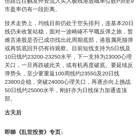
但跟过往触发外资流入买入极残港股嘅单位数约8至9
市盈率仍有一段距离。
技术走势上，均线目前仍处于空头排列，连基本20日
线仍未收复站稳，面对一波崎岖不平嘅反弹之旅，暂
难言港股是否已成功找出此周期底部，港股属死猫弹
或再筑底回升仍有待观察。目前短线支持为5日线及
10日线约23200-23250水平，下一支持为23000心理
关口，一旦再跌破此关，或有机再度破底。要延续反
弹势头，至少要重返100周线约23550及20日线
23800企稳，突破24000心理关口，再逐步向上挑战
50日线约25000水平，刚好亦为日线保力加通道顶
部。
古天后
即睇《乱世投资》专页↓