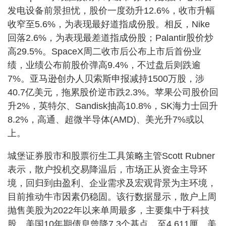
发电设备前景担忧，股价一度劲升12.6%，收市升幅
收窄至5.6%，为表现最好道指成份股。相反，Nike
回落2.6%，为表现最差道指成份股；Palantir股价炒
高29.5%。SpaceX周二收市后公布上市后首份业
绩，业绩公布前股价弹高9.4%，不过盘后则跌逾
7%。亚马逊创办人贝索斯申报减持1500万股，涉
40.7亿美元，拖累股价逆市跌2.3%。苹果公司股价回
升2%，英特尔、Sandisk抽高10.8%，SK海力士回升
8.2%，高通、超微半导体(AMD)、美光升7%或以
上。
城堡证券股市和股票衍生工具策略主管Scott Rubner
表示，散户投机交易降温后，市场正从资金主导环
境，回归到由盈利、企业需求及宏观背景为主环境，
目前推动牛市因素仍稳固。该行数据显示，散户上周
抛售美股为2022年以来单周最多，主要集中于科技
股。美国10年期债息曾降7.3个基点，至4.611厘。美