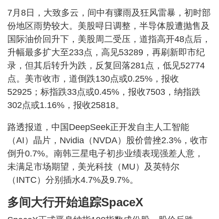
7月8日，大致多云，间中有骤雨及狂风雷暴，初时部
份地区雨势较大。美股㖊日调整，半导体股遭抛售及
国际油价回升下，美股周二受压，道指高开48点后，
升幅最多扩大至233点，高见53289，再刷新即市纪
录，但其后转升为跌，反复回落281点，低见52774
点。美市收市，道倒跌130点或0.25%，报收
52925；标指跌33点或0.45%，报收7503，纳指跌
302点或1.16%，报收25818。
路透报道，中国DeepSeek正开发自主人工智能
（AI）晶片，Nvidia（NVDA）股价曾挫2.3%，收市
倒升0.7%。南韩三星电子初步业绩表现强差人意，
未满足市场期望，美光科技（MU）及英特尔
（INTC）分别插水4.7%及9.7%。
多间大行开始追踪SpaceX