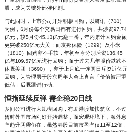
产重新配置调整，开始有部份资金流入极度低配嘅港
股，成为关键外部催化剂。
与此同时，上市公司开始积极回购，以腾讯（700）
为例，6月份每个交易日都有进行回购，共涉资97.74
亿元，较5月份45.13亿元翻一番，年内累计回购金额
更突破250亿元大关；而友邦保险（1299）及小米
（1810）回购亦不手软，年初至今分别斥资136.45
亿与109.57亿元进行回购；而于过去几年股价跌跌不
休嘅美团（3690），亦于上月底一连两日斥资近亿元
回购，为管理层于股东周年大会上直言「价值被严重
低估」后嘅跟进行动。
恒指延续反弹 需企稳20日线
多间公司进行大规模回购，有助港股加快筑底，不过
暂时外围市场刚好开始调整，而宏观环境下，海外息
率趋升阴霾仍在，虽然港股目前市盈率仅11至12倍，