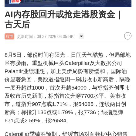
AI内存股回升或抢走港股资金｜
古天后
更新时间：09:37 2026-08-05 HKT
股市
8月5日，部份时间有阳光，日间天气酷热，但局部地
区有骤雨。重型机械巨头Caterpillar及大数据公司
Palantir业绩理想，加上美伊局势有所缓和，国际油
价显著急回，美股道指继周一刷出收市新高后，隔晚
一度升超过1000，首次升越54000，与标指齐创即市
及收市历史新高，标指首次升穿7700水平。美市收
市，道指升907点或1.71%，报54085，连续两日创
新高；标指升136点或1.79%，报7736；纳指急弹
671点或2.59%，报26584。
Caterpillar季绩胜预期，纾缓市场对向数据中心销售