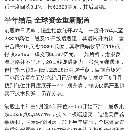
币一度回落3.1%，报62623美元，其后回稳。
半年结后 全球资金重新配置
港股昨日调整，恒生指数低开47点，一度升204点至
23820高位，触及20日线后遇阻，其后转升为跌，盘
中曾跌218点见23398低位，其后跌幅收窄至119点，
报收23496，成交额3,197亿元。一如所料，港股反
弹之路并不平坦，20日线即遇阻力，虽然反弹遇阻，
但恒指已较6月低位22518反弹逾千点，目前市场对
于港股究竟在五穷六绝月已完成调整，成功于6月寻
找到低位并再度展开一个中期升势，抑或仅属严重超
卖下技术反弹，仍存分歧。
港股上半年由1月逾4年高位28056开始下滑，最多累
跌5,538点或19.74%，技术上极端超卖，适逢美伊战
事缓和，国际油价回落，加上半年结后，全球资金资