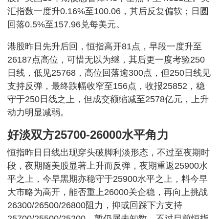
汇指数一度升0.16%至100.06，其后反复偏软；日圆
回落0.5%至157.96兑每美元。
港股昨日先升后回，恒指高开81点，早段一度升至
26187点高位，可惜无以为继，其后更一度考验250
日线，低见25768，高位回落逾300点，但250日线见
支持反弹，最终跌幅收窄至156点，收报25852，稳
守于250日线之上，但成交额缩减至2578亿元，上升
动力明显减弱。
好淡双方25700-26000水平角力
恒指昨日日线出现穿头破脚利淡形态，不过至夜期时
段，夜期随美股显著上升而反弹，夜期重返25900水
平之上，今早黑期亦稳守于25900水平之上，料今早
大市略为高开，能否重上26000关企稳，再向上挑战
26300/26500/26800阻力，抑或回踩下方支持
25700/25500/25200，暂仍属未知数。不过目前恒指