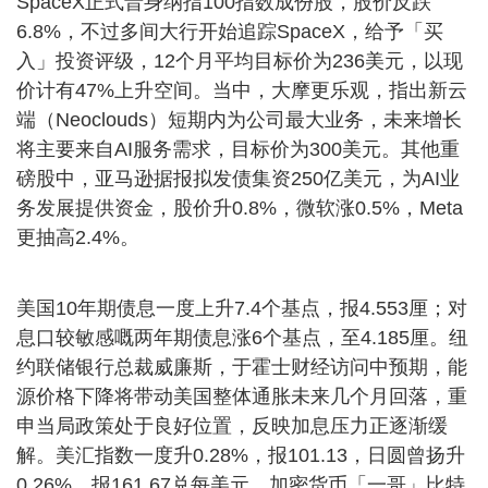
SpaceX正式晋身纳指100指数成份股，股价反跌
6.8%，不过多间大行开始追踪SpaceX，给予「买
入」投资评级，12个月平均目标价为236美元，以现
价计有47%上升空间。当中，大摩更乐观，指出新云
端（Neoclouds）短期内为公司最大业务，未来增长
将主要来自AI服务需求，目标价为300美元。其他重
磅股中，亚马逊据报拟发债集资250亿美元，为AI业
务发展提供资金，股价升0.8%，微软涨0.5%，Meta
更抽高2.4%。
美国10年期债息一度上升7.4个基点，报4.553厘；对
息口较敏感嘅两年期债息涨6个基点，至4.185厘。纽
约联储银行总裁威廉斯，于霍士财经访问中预期，能
源价格下降将带动美国整体通胀未来几个月回落，重
申当局政策处于良好位置，反映加息压力正逐渐缓
解。美汇指数一度升0.28%，报101.13，日圆曾扬升
0.26%，报161.67兑每美元。加密货币「一哥」比特