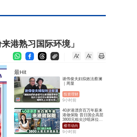
纷来港熟习国际环境」
最Hit
谢伟俊夫妇拟效法蔡澜
｜周显
投资理财
9小时前
40岁港漂弃百万年薪来
港做保险 昔日国企高层
3800元租尖沙咀床位｜
租盘Million
楼市动向
9小时前