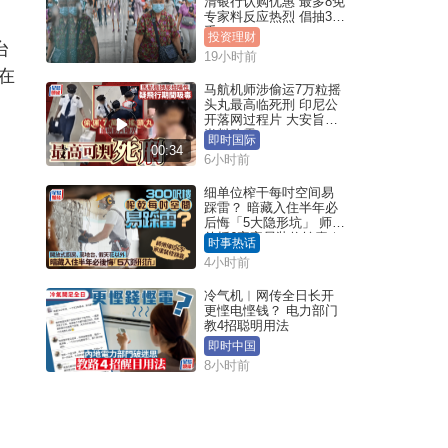
清银行认购优惠 最多8免
专家料反应热烈 倡抽30
手
投资理财
台
19小时前
在
马航机师涉偷运7万粒摇
头丸最高临死刑 印尼公
开落网过程片 大安旨意
岂料败露
即时国际
00:34
6小时前
细单位榨干每吋空间易
踩雷？ 暗藏入住半年必
后悔「5大隐形坑」 师傅
传授6字家居装修锦囊｜
时事热话
Juicy叮
4小时前
冷气机︱网传全日长开
更悭电悭钱？ 电力部门
教4招聪明用法
即时中国
8小时前