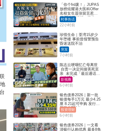
「你个frd废！」JUPAS
放榜炫耀港大医科Offer
名校女生嚣张留言惹众
怒 医学院澄清：宣称
时事热话
「40.5分获录取」不符事
22小时前
实｜Juicy叮
珍惜生命｜荃湾15岁少
年堕楼 事前曾报警预告
昏迷送院不治
突发
7小时前
陈志云哽咽忆亡母离世
自责一决定间接害死至
亲 未完成「最后通话」
联
一生遗憾
影视圈
因地
6小时前
台
银色债券2026｜新一批
银债每手1万元 最少4.25
厘 8.21起可申购 发行金
额最多550亿
投资理财
6小时前
银色债券2026｜一文看
清银行认购优惠 最多8免