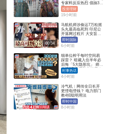
专家料反应热烈 倡抽30
手
投资理财
19小时前
马航机师涉偷运7万粒摇
头丸最高临死刑 印尼公
开落网过程片 大安旨意
岂料败露
即时国际
00:34
6小时前
细单位榨干每吋空间易
踩雷？ 暗藏入住半年必
后悔「5大隐形坑」 师傅
传授6字家居装修锦囊｜
时事热话
Juicy叮
4小时前
冷气机︱网传全日长开
更悭电悭钱？ 电力部门
教4招聪明用法
即时中国
8小时前