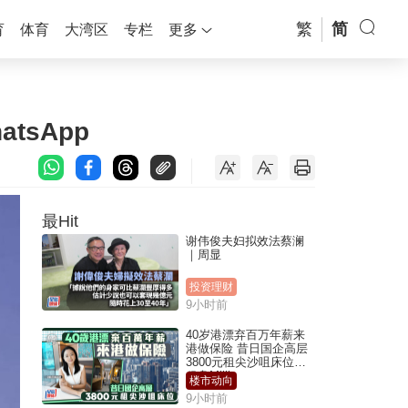
繁
简
育
体育
大湾区
专栏
更多
tsApp
最Hit
谢伟俊夫妇拟效法蔡澜
｜周显
投资理财
9小时前
40岁港漂弃百万年薪来
港做保险 昔日国企高层
3800元租尖沙咀床位｜
租盘Million
楼市动向
9小时前