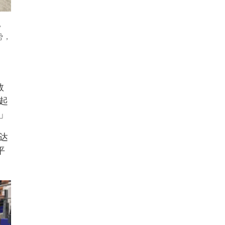
，
势，
数
起
」
达
平