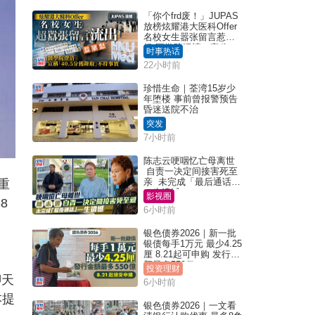
「你个frd废！」JUPAS
放榜炫耀港大医科Offer
名校女生嚣张留言惹众
怒 医学院澄清：宣称
时事热话
「40.5分获录取」不符事
22小时前
实｜Juicy叮
珍惜生命｜荃湾15岁少
年堕楼 事前曾报警预告
昏迷送院不治
突发
7小时前
陈志云哽咽忆亡母离世
自责一决定间接害死至
亲 未完成「最后通话」
重
一生遗憾
影视圈
8
6小时前
银色债券2026｜新一批
银债每手1万元 最少4.25
厘 8.21起可申购 发行金
额最多550亿
投资理财
聊天
6小时前
本提
银色债券2026｜一文看