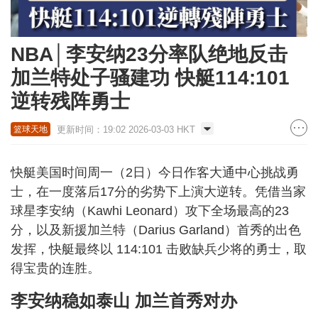
NBA│李安纳23分率队绝地反击
加兰特处子骚建功 快艇114:101
逆转残阵勇士
更新时间：19:02 2026-03-03 HKT
篮球天地
快艇美国时间周一（2日）今日作客大通中心挑战勇
士，在一度落后17分的劣势下上演大逆转。凭借当家
球星李安纳（Kawhi Leonard）攻下全场最高的23
分，以及新援加兰特（Darius Garland）首秀的出色
发挥，快艇最终以 114:101 击败缺兵少将的勇士，取
得宝贵的连胜。
李安纳稳如泰山 加兰首秀对办