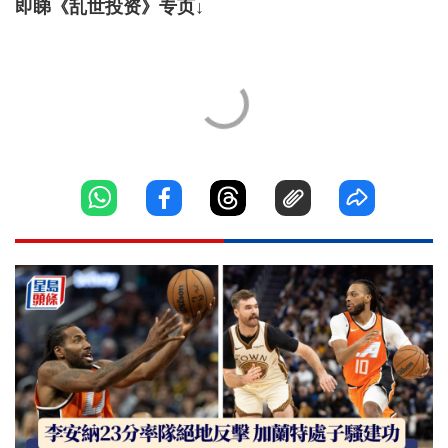
即睇《乱世投资》专页↓