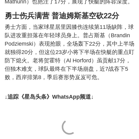
Mathurin）也挹注了17分，展现了快艇的阵容深度。
勇士伤兵满营 普迪姆斯基空砍22分
勇士方面，当家球星居里因膝伤连续第11场缺阵，球
队进攻重担落在年轻球员身上。普占斯基（Brandin
Podziemski）表现抢眼，全场轰下22分，其中上半场
就独得20分，但这位23岁小将下半场在快艇的重点盯
防下熄火。老将贺霍特（Al Horford）虽贡献17分，
但独木难支，球队最终在下半场崩盘，近7战吞下5
败，西岸排第8，季后赛形势岌岌可危。
↓追踪《星岛头条》WhatsApp频道↓