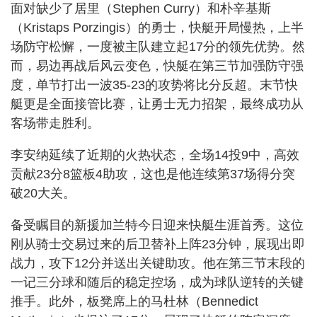
面对缺少了居里（Stephen Curry）和朴辛基斯
（Kristaps Porzingis）的勇士，快艇开局慢热，上半
场防守松懈，一度被主队建立起17分的领先优势。然
而，易边再战后风云变色，快艇在第三节加强防守强
度，单节打出一波35-23的攻势将比分反超。末节快
艇更是全面接管比赛，让勇士无力招架，最终成功从
客场带走胜利。
李安纳延续了近期的火热状态，全场14投9中，高效
贡献23分8篮板4助攻，这也是他连续第37场得分突
破20大关。
备受瞩目的新援加兰特今日迎来快艇生涯首秀。这位
刚从骑士交易过来的后卫替补上阵23分钟，展现出即
战力，攻下12分并送出关键助攻。他在第三节末段的
一记三分球和随后的稳定控场，成为球队逆转的关键
推手。此外，板凳席上的马杜林（Bennedict