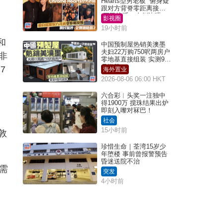
Hearts型男老板 俯身疑
跟对方背脊零距离接触
网民惊呼：企侧边唔
影视圈
得？
19小时前
和
中国预制屋热销美澳墨
夫妇22万购750呎两房户
非
零地基直接组装 实测9个
月激赞
7
海外置业
2026-08-06 06:00 HKT
六合彩︱头奖一注独中
得1900万 搅珠结果出炉
即刻入嚟对冧巴！
社会
15小时前
敦
珍惜生命｜荃湾15岁少
年堕楼 事前曾报警预告
昏迷送院不治
需
突发
4小时前