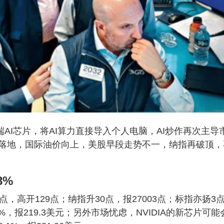
端AI芯片，将AI算力直接导入个人电脑，AI炒作再次主导
落地，国际油价向上，美股早段走势不一，纳指再破顶，
8%
3点，高开129点；纳指升30点，报27003点；标指亦扬3
8%，报219.3美元；另外市场忧虑，NVIDIA的新芯片可能