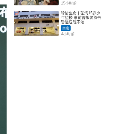
15小时前
珍惜生命｜荃湾15岁少
年堕楼 事前曾报警预告
昏迷送院不治
突发
4小时前