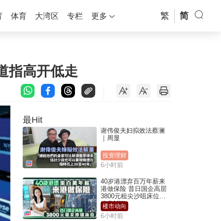
繁
简
育
体育
大湾区
专栏
更多
 道指高开低走
最Hit
谢伟俊夫妇拟效法蔡澜
｜周显
投资理财
6小时前
40岁港漂弃百万年薪来
港做保险 昔日国企高层
3800元租尖沙咀床位｜
租盘Million
楼市动向
6小时前