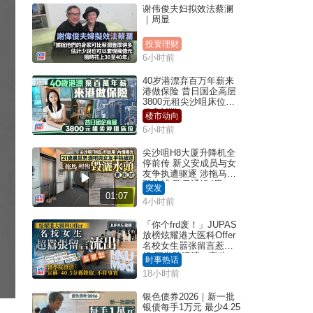
谢伟俊夫妇拟效法蔡澜
｜周显
投资理财
6小时前
40岁港漂弃百万年薪来
港做保险 昔日国企高层
3800元租尖沙咀床位｜
租盘Million
楼市动向
6小时前
尖沙咀H8大厦升降机全
停前传 新义安成员与女
友争执遭驱逐 涉拖马刑
毁被捕 警另通缉4男
突发
01:07
4小时前
「你个frd废！」JUPAS
放榜炫耀港大医科Offer
名校女生嚣张留言惹众
怒 医学院澄清：宣称
时事热话
「40.5分获录取」不符事
18小时前
实｜Juicy叮
银色债券2026｜新一批
银债每手1万元 最少4.25