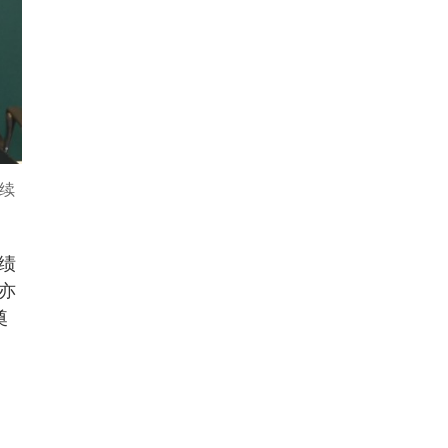
续
绩
亦
奠