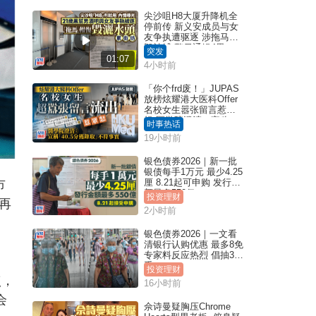
尖沙咀H8大厦升降机全
停前传 新义安成员与女
友争执遭驱逐 涉拖马刑
毁被捕 警另通缉4男
突发
01:07
4小时前
「你个frd废！」JUPAS
放榜炫耀港大医科Offer
名校女生嚣张留言惹众
怒 医学院澄清：宣称
时事热话
「40.5分获录取」不符事
19小时前
实｜Juicy叮
银色债券2026｜新一批
银债每手1万元 最少4.25
厘 8.21起可申购 发行金
市
额最多550亿
投资理财
再
2小时前
银色债券2026｜一文看
清银行认购优惠 最多8免
专家料反应热烈 倡抽30
手
投资理财
点，
16小时前
会
佘诗曼疑胸压Chrome