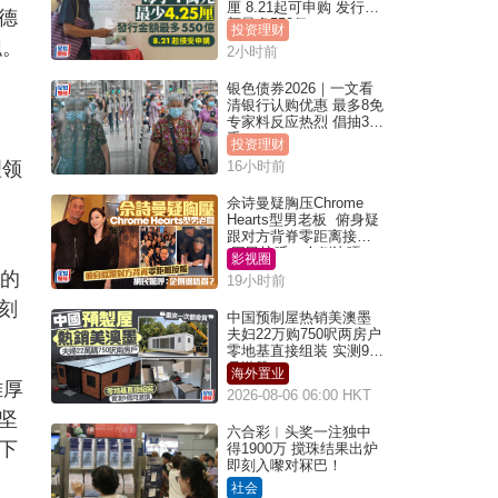
厘 8.21起可申购 发行金
德
额最多550亿
投资理财
职。
2小时前
银色债券2026｜一文看
清银行认购优惠 最多8免
专家料反应热烈 倡抽30
手
投资理财
理领
16小时前
佘诗曼疑胸压Chrome
Hearts型男老板 俯身疑
跟对方背脊零距离接触
网民惊呼：企侧边唔
影视圈
得？
牌的
19小时前
刻
中国预制屋热销美澳墨
夫妇22万购750呎两房户
零地基直接组装 实测9个
月激赞
海外置业
雄厚
2026-08-06 06:00 HKT
坚
六合彩︱头奖一注独中
下
得1900万 搅珠结果出炉
即刻入嚟对冧巴！
社会