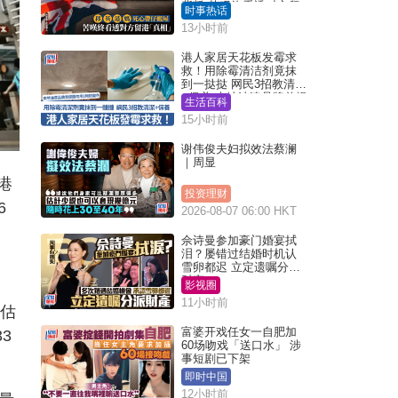
背叛 苦叹终看透对方留
时事热话
港「真相」｜Juicy叮
13小时前
港人家居天花板发霉求
救！用除霉清洁剂竟抹
到一挞挞 网民3招教清洁
+保养 本地油漆品牌曾提
生活百科
醒勿用1物防变色
15小时前
谢伟俊夫妇拟效法蔡澜
｜周显
港
投资理财
6
2026-08-07 06:00 HKT
佘诗曼参加豪门婚宴拭
泪？屡错过结婚时机认
雪卵都迟 立定遗嘱分派
财产
影视圈
11小时前
业估
富婆开戏任女一自肥加
3
60场吻戏「送口水」 涉
事短剧已下架
即时中国
12小时前