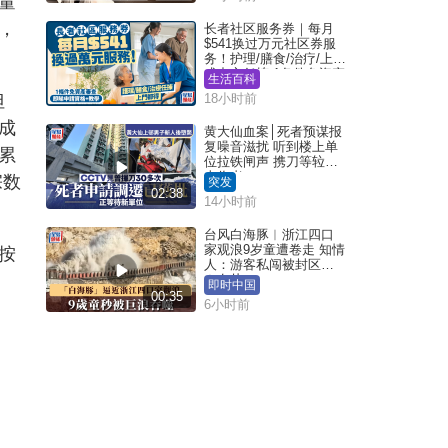
量
，
长者社区服务券｜每月
$541换过万元社区券服
务！护理/膳食/治疗/上门
或中心任拣 1条件免资产
生活百科
审查（附申请资格及教
但
18小时前
学）
成
黄大仙血案│死者预谋报
复噪音滋扰 听到楼上单
累
位拉铁闸声 携刀等䢂伏
击伤者
宗数
突发
02:38
14小时前
台风白海豚︱浙江四口
家观浪9岁童遭卷走 知情
按
人：游客私闯被封区域
︱有片
即时中国
00:35
6小时前