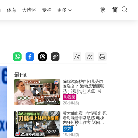
繁
简
育
体育
大湾区
专栏
更多
最Hit
陈锦鸿保护自闭儿受访
变嗌交？ 激动反驳颜联
武：我担心咁又点 网民
批主持咄咄逼人
影视圈
01:20
20小时前
黄大仙血案│内情曝光 死
者对噪音非常敏感 电梯
内狂斩楼上住客 返回住
所堕楼亡
突发
02:38
19小时前