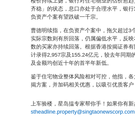
楼价持续上扬，银行对住宅物业的估价愈趋
齐稳」的状态，息口亦处于合理水平，银行
负资产个案有望跌破一千宗。
曹德明续指，在负资产个案中，拖欠超过3个
实际宗数则有所回落，仍属偏低水平，反映
数的买家亦持续回落。根据香港按揭证券有
计录得2,957宗及155.24亿元，较去年同期的
及金额均创近十年的首半年新低。
鉴于住宅物业整体风险相对可控，他指，各
揭方案，并加码相关优惠，以吸引优质客户
上车验楼，星岛揾专家帮你手！如果你有新盘
stheadline.property@singtaonewscorp.com