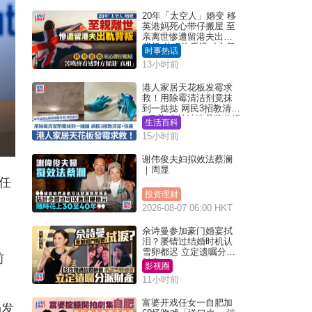
20年「太空人」婚变 移
英港妈死心带仔搬屋 至
亲离世惨遭留港夫出轨
背叛 苦叹终看透对方留
时事热话
港「真相」｜Juicy叮
13小时前
港人家居天花板发霉求
救！用除霉清洁剂竟抹
到一挞挞 网民3招教清洁
+保养 本地油漆品牌曾提
生活百科
醒勿用1物防变色
15小时前
谢伟俊夫妇拟效法蔡澜
｜周显
任
投资理财
2026-08-07 06:00 HKT
佘诗曼参加豪门婚宴拭
泪？屡错过结婚时机认
雪卵都迟 立定遗嘱分派
前
财产
影视圈
11小时前
富婆开戏任女一自肥加
场发