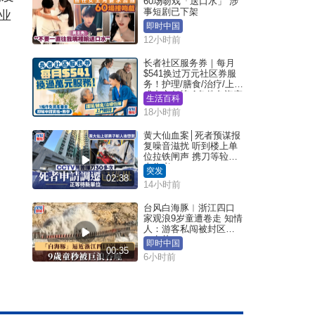
60场吻戏「送口水」 涉
事短剧已下架
业
即时中国
12小时前
长者社区服务券｜每月
$541换过万元社区券服
务！护理/膳食/治疗/上门
或中心任拣 1条件免资产
生活百科
审查（附申请资格及教
18小时前
学）
黄大仙血案│死者预谋报
复噪音滋扰 听到楼上单
位拉铁闸声 携刀等䢂伏
击伤者
突发
02:38
14小时前
台风白海豚︱浙江四口
家观浪9岁童遭卷走 知情
人：游客私闯被封区域
︱有片
即时中国
00:35
6小时前