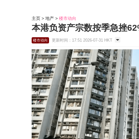
主页
地产
楼市动向
本港负资产宗数按季急挫62
更新时间：17:51 2026-07-31 HKT
楼市动向