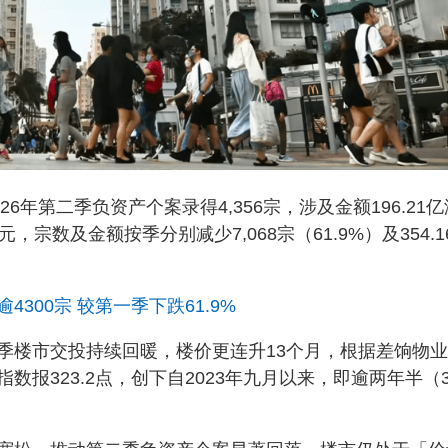
6年第二季负资产个案录得4,356宗，涉及金额196.21亿
元，宗数及金额按季分别减少7,068宗（61.9%）及354.1
300宗 较第一季下跌61.9%
季楼市交投持续回暖，楼价更连升13个月，根据差饷物
报323.2点，创下自2023年九月以来，即逾两年半（3