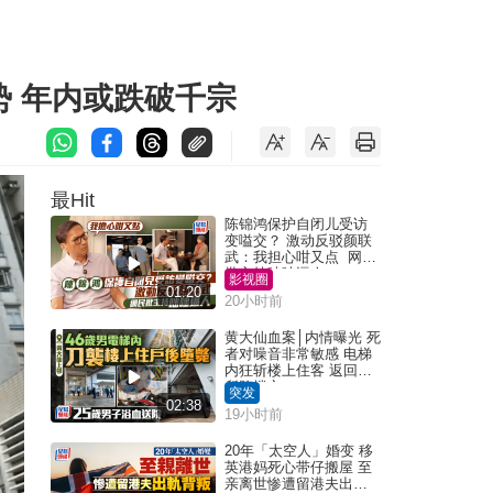
势 年内或跌破千宗
最Hit
陈锦鸿保护自闭儿受访
变嗌交？ 激动反驳颜联
武：我担心咁又点 网民
批主持咄咄逼人
影视圈
01:20
20小时前
黄大仙血案│内情曝光 死
者对噪音非常敏感 电梯
内狂斩楼上住客 返回住
所堕楼亡
突发
02:38
19小时前
20年「太空人」婚变 移
英港妈死心带仔搬屋 至
亲离世惨遭留港夫出轨