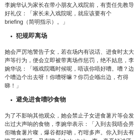
李婉华认为家长在带小朋友入戏院前，有责任先教导
好礼仪：「家长未入戏院呢，就应该要有个
briefing（简明指示）。」
犯规即离场
她会严厉地警告子女，若在场内有说话、进食时太大
声等行为，便会立即被带离场作惩罚，绝不姑息，李
婉华说：「喺戏院嘅时候呢，唔该你唔好嘈。嘈？边
个嘈边个出去呀！你嘈呀嘛？你罚企喺出边，冇得
睇！」
避免进食嘈吵食物
为了不影响其他观众，她会禁止子女进食薯片等会发
出过大声响的食物，李婉华表示：「入到去我唔会畀
佢哋食薯片㗎，爆谷都好啲，冇咁多声。你入到去有