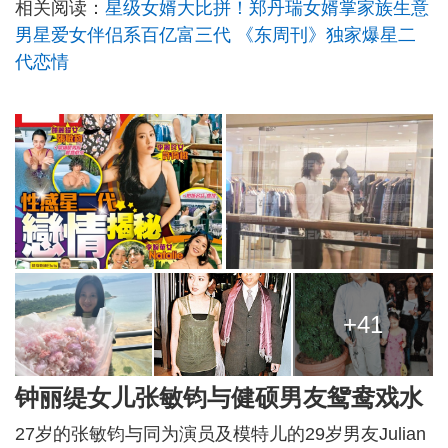
相关阅读：
星级女婿大比拼！郑丹瑞女婿掌家族生意
男星爱女伴侣系百亿富三代 《东周刊》独家爆星二
代恋情
+41
钟丽缇女儿张敏钧与健硕男友鸳鸯戏水
27岁的张敏钧与同为演员及模特儿的29岁男友Julian