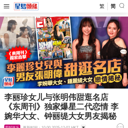
繁
简
李丽珍女儿与张明伟甜逛名店
《东周刊》独家爆星二代恋情 李
婉华大女、钟丽缇大女男友揭秘
更新时间：10:00 2025-12-02 HKT
即时娱乐