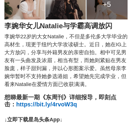
+5
李婉华女儿Natalie与学霸高调放闪
李婉华22岁的大女Natalie，不但是多伦多大学毕业的
高材生，现更于纽约大学攻读硕士。近日，她在IG上
大方放闪，分享与外籍男友的亲密自拍。相中可见男
友有一头曲发及浓眉，相当有型，而她则紧贴在男友
脸庞，样子甜到漏，并以心形图案示爱。虽然母亲李
婉华暂时不支持她参选港姐，希望她先完成学业，但
看来Natalie在爱情方面已收获满满。
想睇最新一期《东周刊》详细报导，即刻点
击：
https://bit.ly/4rvoW3q
↓立即下载星岛头条App↓