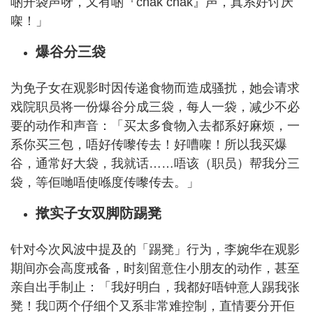
啲开袋声呀，又有啲『chak chak』声，真系好讨厌
㗎！」
爆谷分三袋
为免子女在观影时因传递食物而造成骚扰，她会请求
戏院职员将一份爆谷分成三袋，每人一袋，减少不必
要的动作和声音：「买太多食物入去都系好麻烦，一
系你买三包，唔好传嚟传去！好嘈㗎！所以我买爆
谷，通常好大袋，我就话……唔该（职员）帮我分三
袋，等佢哋唔使喺度传嚟传去。」
揿实子女双脚防踢凳
针对今次风波中提及的「踢凳」行为，李婉华在观影
期间亦会高度戒备，时刻留意住小朋友的动作，甚至
亲自出手制止：「我好明白，我都好唔钟意人踢我张
凳！我𠮶两个仔细个又系非常难控制，直情要分开佢