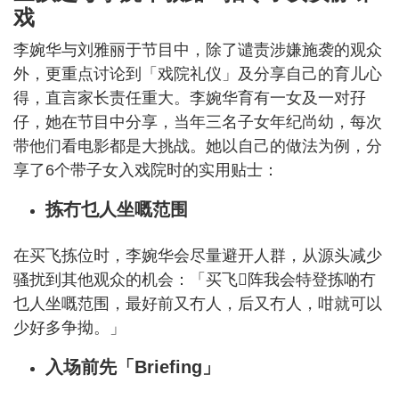
戏
李婉华与刘雅丽于节目中，除了谴责涉嫌施袭的观众
外，更重点讨论到「戏院礼仪」及分享自己的育儿心
得，直言家长责任重大。李婉华育有一女及一对孖
仔，她在节目中分享，当年三名子女年纪尚幼，每次
带他们看电影都是大挑战。她以自己的做法为例，分
享了6个带子女入戏院时的实用贴士：
拣冇乜人坐嘅范围
在买飞拣位时，李婉华会尽量避开人群，从源头减少
骚扰到其他观众的机会：「买飞𠮶阵我会特登拣啲冇
乜人坐嘅范围，最好前又冇人，后又冇人，咁就可以
少好多争拗。」
入场前先「Briefing」