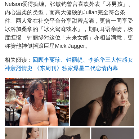
Nelson爱得痴缠。张敏钧曾言喜欢外表「坏男孩」、
内心温柔的类型，而高大健硕的Julian完全符合条
件。两人常在社交平台分享甜蜜点滴，更曾一同享受
冰浴加桑拿的「冰火鸳鸯戏水」，期间耳语亲吻，极
度缠绵。钟丽缇对这位「未来女婿」亦相当满意，更
称赞他神似摇滚巨星Mick Jagger。
相关阅读：
回顾李丽珍、钟丽缇、李婉华三大性感女
神轰烈情史 《东周刊》独家爆星二代恋情内幕