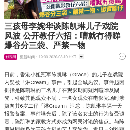
三孩母李婉华谈陈凯琳儿子戏院
风波 公开教仔六招：嘈就冇得睇
爆谷分三袋、严禁一物
更新时间：19:00 2026-08-10 HKT
影视圈
日前，香港小姐冠军陈凯琳（Grace）的儿子在戏院
内疑被「淋Cream」事件，引起全城热议。事件起因
据指是陈凯琳的三名儿子在观影期间疑因喧哗及踢
凳，引致其他观众不满，一名女观众在电影完场时涉
嫌向其6岁二仔「淋Cream」泄忿，陈凯琳事隔一天
报警备案。事件曝光后，除了该名女士的行为备受谴
责，陈凯琳的家教方式亦成为网民讨论的焦点。与陈
凯琳同样身为三孩之母的艺人李婉华，近日与刘雅丽