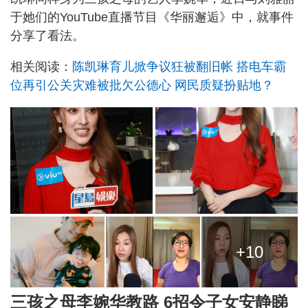
于她们的YouTube直播节目《华丽邂逅》中，就事件
分享了看法。
相关阅读：
陈凯琳育儿掀争议狂被翻旧帐 搭电车霸
位再引公关灾难被批欠公德心 网民质疑扮贴地？
+10
三孩之母李婉华教路 6招令子女安静睇