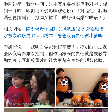
哋两边坐，我坐中间，只手真系要揿实佢哋对脚，踢
到一吓咋，即刻（向受影响观众说）『对唔住，我哋
唔会再踢喇』，揿脚又揿手，唔好倒泻爆谷唔该！」
相关阅读：
陈凯琳母子因戏院风波遭狠批 郑嘉颖潜
水被轰软饭男 Grace粉丝：爸爸没有责任教小孩吗
李婉华说：「我明白做家长好辛苦！」亦明白小朋友
会因兴奋而难以控制，但作为家长的责任就是去教导
和约束，互相尊重才能让大家都有良好的观影体验。