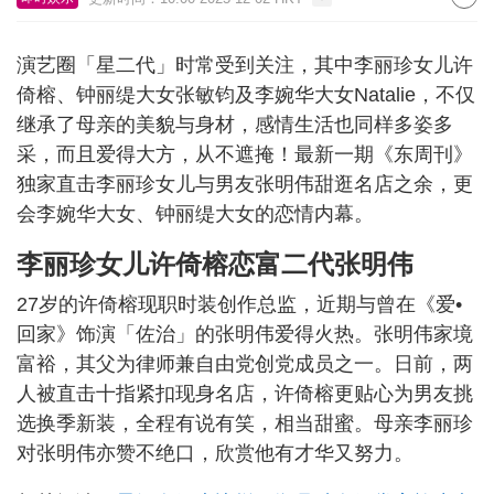
演艺圈「星二代」时常受到关注，其中李丽珍女儿许
倚榕、钟丽缇大女张敏钧及李婉华大女Natalie，不仅
继承了母亲的美貌与身材，感情生活也同样多姿多
采，而且爱得大方，从不遮掩！最新一期《东周刊》
独家直击李丽珍女儿与男友张明伟甜逛名店之余，更
会李婉华大女、钟丽缇大女的恋情内幕。
李丽珍女儿许倚榕恋富二代张明伟
27岁的许倚榕现职时装创作总监，近期与曾在《爱•
回家》饰演「佐治」的张明伟爱得火热。张明伟家境
富裕，其父为律师兼自由党创党成员之一。日前，两
人被直击十指紧扣现身名店，许倚榕更贴心为男友挑
选换季新装，全程有说有笑，相当甜蜜。母亲李丽珍
对张明伟亦赞不绝口，欣赏他有才华又努力。