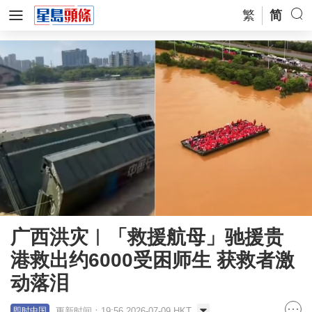
繁
简
广西洪灾︱「救援航母」驰援贵
港救出约6000受困师生 获救者激
动落泪
更新时间：19:56 2026-07-09 HKT
即时中国