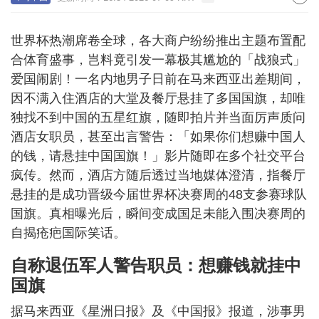
世界杯热潮席卷全球，各大商户纷纷推出主题布置配
合体育盛事，岂料竟引发一幕极其尴尬的「战狼式」
爱国闹剧！一名内地男子日前在马来西亚出差期间，
因不满入住酒店的大堂及餐厅悬挂了多国国旗，却唯
独找不到中国的五星红旗，随即拍片并当面厉声质问
酒店女职员，甚至出言警告：「如果你们想赚中国人
的钱，请悬挂中国国旗！」影片随即在多个社交平台
疯传。然而，酒店方随后透过当地媒体澄清，指餐厅
悬挂的是成功晋级今届世界杯决赛周的48支参赛球队
国旗。真相曝光后，瞬间变成国足未能入围决赛周的
自揭疮疤国际笑话。
自称退伍军人警告职员：想赚钱就挂中
国旗
据马来西亚《星洲日报》及《中国报》报道，涉事男