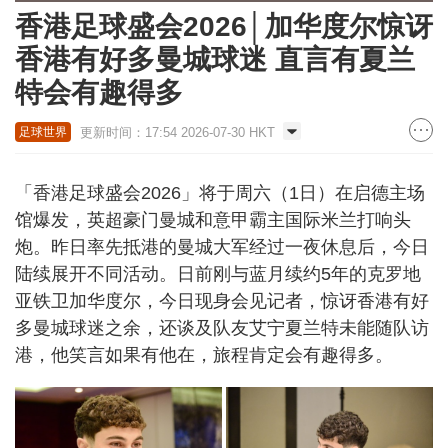
香港足球盛会2026│加华度尔惊讶
香港有好多曼城球迷 直言有夏兰
特会有趣得多
更新时间：17:54 2026-07-30 HKT
足球世界
「香港足球盛会2026」将于周六（1日）在启德主场
馆爆发，英超豪门曼城和意甲霸主国际米兰打响头
炮。昨日率先抵港的曼城大军经过一夜休息后，今日
陆续展开不同活动。日前刚与蓝月续约5年的克罗地
亚铁卫加华度尔，今日现身会见记者，惊讶香港有好
多曼城球迷之余，还谈及队友艾宁夏兰特未能随队访
港，他笑言如果有他在，旅程肯定会有趣得多。