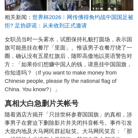
相关新闻：
世界杯2026︱网传佛得角约战中国国足被
拒? 足协辟谣：从未收到正式邀请
女职员当时一头雾水，试图保持礼貌打圆场，表示国
旗可能悬挂在餐厅「里面」。惟该男子在餐厅绕了一
圈，确认没有五星红旗后，随即高傲地以英语警告对
方：「如果你们想赚中国人的钱，请悬挂中国国旗，
你知道吗？（If you want to make money from
Chinese people, please fly the national flag of
China. You know?）」
真相大白急删片关帐号
随着酒店方揭开「只挂世杯参赛国国旗」的真相，涉
事男子在窘迫下删除影片并关闭抖音帐号。事件引发
大批内地及大马网民群起耻笑。大马网民笑言：「那