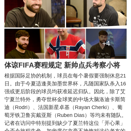
+4
体谅FIFA赛程规定 新帅点兵考察小将
根据国际足协的机制，球员在每个暑假要强制休息21
日。由于今夏适逢美加墨世界杯，凡随国家队杀入16
强或更后阶段的球员均获准延迟归队。因此，除了艾
宁夏兰特外，勇夺世杯金球奖的中场大脑洛迪卡斯简
迪（Rodri）、法国新星卓基（Rayan Cherki）、葡
萄牙铁卫鲁宾戴亚斯（Ruben Dias）等均未有随队。
记者在访问中特别提到缺少了夏兰特这位「开心果」
会否令旅程失色，加华度尔亦毫不掩饰对这位老友的