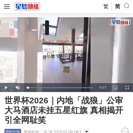
繁
简
Remaining
-
0:27
Loaded
:
Play
Unmute
Picture-
Full
100.00%
in-
Picture
Time
世界杯2026｜内地「战狼」公审
大马酒店未挂五星红旗 真相揭开
引全网耻笑
更新时间：16:34 2026-07-09 HKT
即时中国