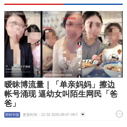
暧昧博流量｜「单亲妈妈」擦边
帐号涌现 逼幼女叫陌生网民「爸
爸」
更新时间：22:34 2026-08-07 HKT
即时中国