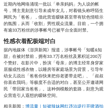
近期内地网络涌现一批以「单亲妈妈」为人设的帐
号，博主竟刻意引导未成年女儿，对着镜头称呼陌生
网民为「爸爸」，借此营造暧昧甚至带有软色情暗示
的氛围，从而「收割」男性观众流量。目前，一个拥
有逾33万粉丝的涉事帐号已被平台全面封禁。
性感衣着配极端对白
据内地媒体《澎湃新闻》报道，涉事帐号「知暖&知
甜」在被封禁前，拥有33.7万名粉丝及累积近200万
个赞好。在影片中，扮演「母亲」的博主经常身穿家
居服或性感衣物，以睡房等家庭场景为背景，引导年
幼女儿说出「爸爸你快来把你老婆带走吧」、「叔叔
你喜欢我吗」等极度不合适的对白，甚至公开邀请网
民「带回家当爸爸」。这种倒模般的套路，刻意为观
众营造引人遐想的暧昧空间。
相关新闻：
博流量｜短裙辣妹网红违泊逆行开啤酒拍