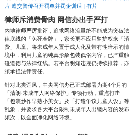
片 遭交警传召开罚单并罚企训话 | 有片
律师斥消费骨肉 网信办出手严打
内地律师严厉批评，追求网络流量绝不能成为突破法
律底线的「免死金牌」，家长更不应用监护权来「消
费」儿童。将未成年人置于成人化及带有性暗示的情
境中，利用儿童的纯真形象包装低俗内容，已严重触
碰道德与法律红线。若平台明知违规仍持续推荐，亦
须承担法律责任。
针对此类歪风，中央网信办已正式部署为期4个月的
「清朗·未成年人网络保护」专项行动，重点打击
「包装炒作早熟小美女」及「打造争议儿童人设」等
乱象，并要求各大平台限制未成年人出镜内容的发布
频次，以全面净化网络环境。